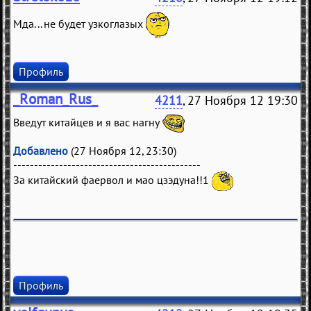
Мда... не будет узкоглазых
Профиль
_Roman_Rus_
4211
, 27 Ноября 12 19:30
Введут китайцев и я вас нагну
Добавлено
(27 Ноября 12, 23:30)
---------------------------------------------
За китайский фаервол и мао цзэдуна!!1
Профиль