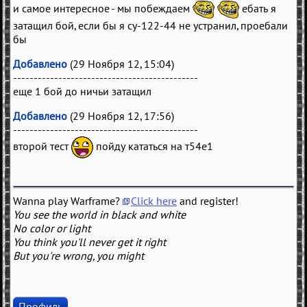
и самое интересное - мы побеждаем
ебать я
затащил бой, если бы я су-122-44 не устранил, проебали
бы
Добавлено
(29 Ноября 12, 15:04)
---------------------------------------------
еще 1 бой до ничьи затащил
Добавлено
(29 Ноября 12, 17:56)
---------------------------------------------
второй тест
пойду кататься на т54е1
Wanna play Warframe?
Click here
and register!
You see the world in black and white
No color or light
You think you'll never get it right
But you're wrong, you might
Профиль