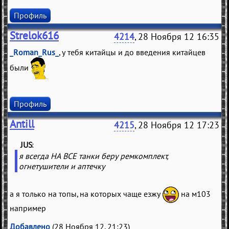
Профиль
Strelok616
4214
, 28 Ноября 12 16:35
_Roman_Rus_
, у тебя китайцы и до введения китайцев
были
Профиль
Antill
4215
, 28 Ноября 12 17:23
JUS
(
)
я всегда НА ВСЕ танки беру ремкомплект,
огнетушители и аптечку
а я только на топы, на которых чаще езжу
на м103
например
Добавлено
(28 Ноября 12, 21:23)