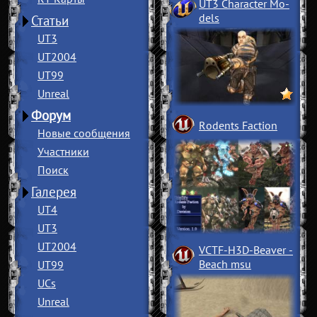
UT3 Character Mo
­
dels
Статьи
UT3
UT2004
UT99
Unreal
Форум
Rodents Faction
Новые сообщения
Участники
Поиск
Галерея
UT4
UT3
UT2004
VCTF-H3D-Beaver
­
Beach msu
UT99
UCs
Unreal