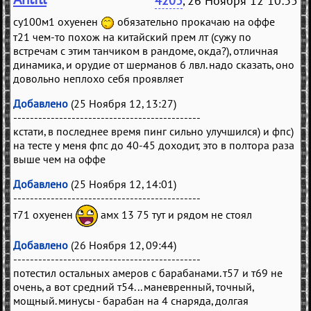
4203
, 26 Ноября 12 10:35
су100м1 охуенен
обязательно прокачаю на оффе
т21 чем-то похож на китайский прем лт (сужу по
встречам с этим танчиком в рандоме, окда?), отличная
динамика, и орудие от шерманов 6 лвл. надо сказать, оно
довольно неплохо себя проявляет
Добавлено
(25 Ноября 12, 13:27)
---------------------------------------------
кстати, в последнее время пинг сильно улучшился) и фпс)
на тесте у меня фпс до 40-45 доходит, это в полтора раза
выше чем на оффе
Добавлено
(25 Ноября 12, 14:01)
---------------------------------------------
т71 охуенен
амх 13 75 тут и рядом не стоял
Добавлено
(26 Ноября 12, 09:44)
---------------------------------------------
потестил остальных амеров с барабанами. т57 и т69 не
очень, а вот средний т54... маневренный, точный,
мощный. минусы - барабан на 4 снаряда, долгая