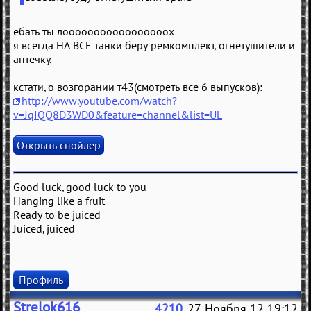
ебать ты лооооооооооооооооох
я всегда НА ВСЕ танки беру ремкомплект, огнетушители и
аптечку.
кстати, о возгорании т43(смотреть все 6 выпусков):
http://www.youtube.com/watch?
v=JqIQQ8D3WD0&feature=channel&list=UL
Good luck, good luck to you
Hanging like a fruit
Ready to be juiced
Juiced, juiced
Профиль
Strelok616
4210
, 27 Ноября 12 19:12