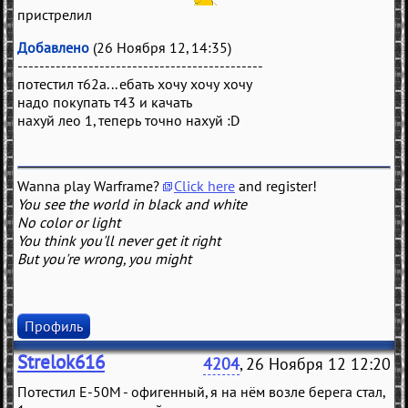
пристрелил
Добавлено
(26 Ноября 12, 14:35)
---------------------------------------------
потестил т62а... ебать хочу хочу хочу
надо покупать т43 и качать
нахуй лео 1, теперь точно нахуй :D
Wanna play Warframe?
Click here
and register!
You see the world in black and white
No color or light
You think you'll never get it right
But you're wrong, you might
Профиль
Strelok616
4204
, 26 Ноября 12 12:20
Потестил Е-50М - офигенный, я на нём возле берега стал,