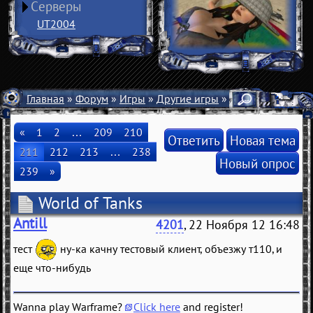
Серверы
UT2004
Главная
»
Форум
»
Игры
»
Другие игры
» World of Tanks
«
1
2
…
209
210
Ответить
Новая тема
211
212
213
…
238
Новый опрос
239
»
World of Tanks
Antill
4201
, 22 Ноября 12 16:48
тест
ну-ка качну тестовый клиент, объезжу т110, и
еще что-нибудь
Wanna play Warframe?
Click here
and register!