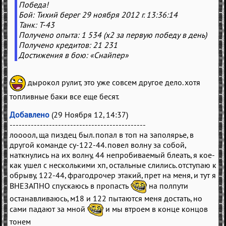
Победа!
Бой: Тихий берег 29 ноября 2012 г. 13:36:14
Танк: Т-43
Получено опыта: 1 534 (x2 за первую победу в день)
Получено кредитов: 21 231
Достижения в бою: «Снайпер»
дырокол рулит, это уже совсем другое дело. хотя
топливные баки все еще бесят.
Добавлено
(29 Ноября 12, 14:37)
---------------------------------------------
лоооол, ща пиздец был. попал в топ на заполярье, в
другой команде су-122-44. повел волну за собой,
наткнулись на их волну, 44 непробиваемый блеать, я кое-
как ушел с несколькими хп, остальные слились. отступаю к
обрыву, 122-44, фрагодрочер этакий, прет на меня, и тут я
ВНЕЗАПНО спускаюсь в пропасть
на полпути
останавливаюсь, м18 и 122 пытаются меня достать, но
сами падают за мной
и мы втроем в конце концов
тонем