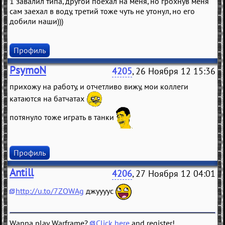
1 завалил типа, другой поехал на меня, но грохнув меня
сам заехал в воду, третий тоже чуть не утонул, но его
добили наши)))
Профиль
PsymoN
4205
, 26 Ноября 12 15:36
прихожу на работу, и отчетливо вижу, мои коллеги
катаются на батчатах
потянуло тоже играть в танки
Профиль
Antill
4206
, 27 Ноября 12 04:01
http://u.to/7ZOWAg
джуууус
Wanna play Warframe?
Click here
and register!