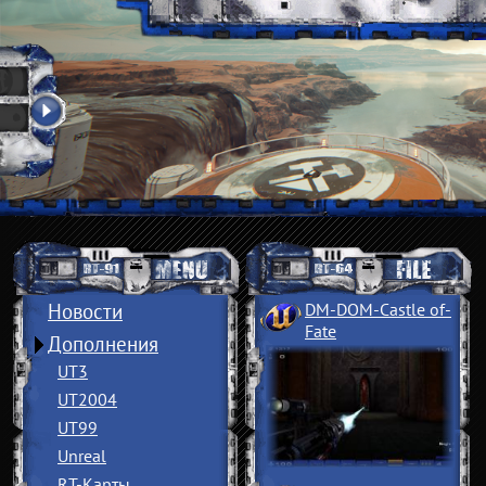
Новости
DM-DOM-Castle of
­
Fate
Дополнения
UT3
UT2004
UT99
Unreal
RT-Карты