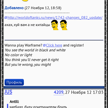
Добавлено
(27 Ноября 12, 18:58)
---------------------------------------------
http://worldoftanks.ru/news/1742-changes_082_update/
ахах, хуй вам а не китайцы
Wanna play Warframe?
Click here
and register!
You see the world in black and white
No color or light
You think you'll never get it right
But you're wrong, you might
Профиль
JUS
4209
, 27 Ноября 12 17:03
Antill
(
)
заебало, буду огнетушители брать