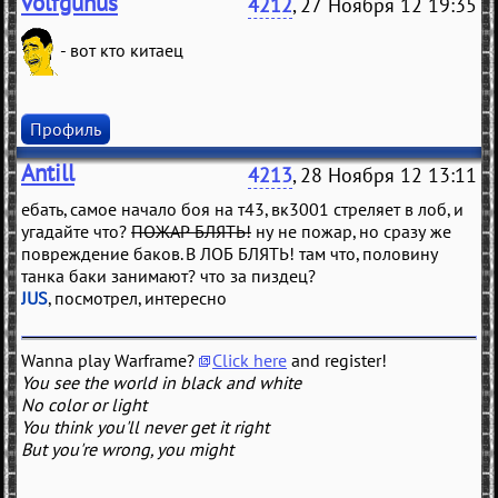
volfgunus
4212
, 27 Ноября 12 19:35
- вот кто китаец
Профиль
Antill
4213
, 28 Ноября 12 13:11
ебать, самое начало боя на т43, вк3001 стреляет в лоб, и
угадайте что?
ПОЖАР БЛЯТЬ!
ну не пожар, но сразу же
повреждение баков. В ЛОБ БЛЯТЬ! там что, половину
танка баки занимают? что за пиздец?
JUS
, посмотрел, интересно
Wanna play Warframe?
Click here
and register!
You see the world in black and white
No color or light
You think you'll never get it right
But you're wrong, you might