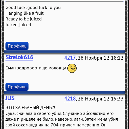
Good luck, good luck to you
Hanging like a fruit
Ready to be juiced
Juiced, juiced
Профиль
Strelok616
4217
, 28 Ноября 12 18:12
Еман
зодроооотище
молодца
Профиль
JUS
4218
, 28 Ноября 12 19:33
ЧТО ЗА ЕБАНЫЙ ДЕНЬ?!
Сука, сначала я своего убил. Случайно абсолютно, его
даже п рицеле не было, наверно, лаги. Затем меня убил
свой сокомандник на 704, причем намеренно. Он