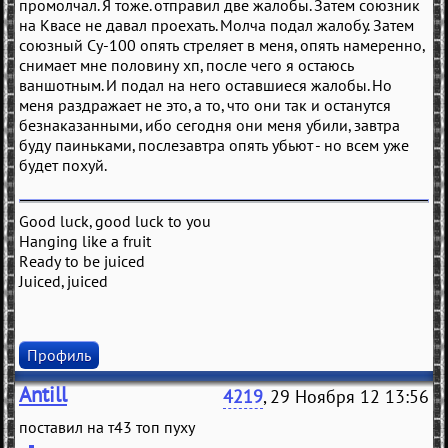
промолчал. Я тоже. отправил две жалобы. Затем союзник
на Квасе не давал проехать. Молча подал жалобу. Затем
союзный Су-100 опять стреляет в меня, опять намеренно,
снимает мне половину хп, после чего я остаюсь
ваншотным. И подал на него оставшиеся жалобы. Но
меня раздражает не это, а то, что они так и останутся
безнаказанными, ибо сегодня они меня убили, завтра
буду паиньками, послезавтра опять убьют - но всем уже
будет похуй.
Good luck, good luck to you
Hanging like a fruit
Ready to be juiced
Juiced, juiced
Профиль
Antill
4219
, 29 Ноября 12 13:56
поставил на т43 топ пуху