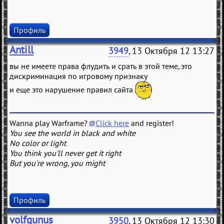
Профиль
Antill
3949
, 13 Октября 12 13:27
вы не имеете права флудить и срать в этой теме, это
дискриминация по игровому признаку
и еще это нарушение правил сайта
Wanna play Warframe?
Click here
and register!
You see the world in black and white
No color or light
You think you'll never get it right
But you're wrong, you might
Профиль
volfgunus
3950
, 13 Октября 12 13:30