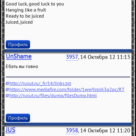
Good luck, good luck to you
Hanging like a fruit
Ready to be juiced
Juiced, juiced
Профиль
UnShame
3957
, 14 Октября 12 11:13
Ебать вы говно
http://rusut.ru/_fr/14/links.txt
https://www.mediafire.com/folder/1ww9zpl63q2pc/RT
http://rusut.ru/files/dump/filesDump.html
Профиль
JUS
3958
, 14 Октября 12 11:20