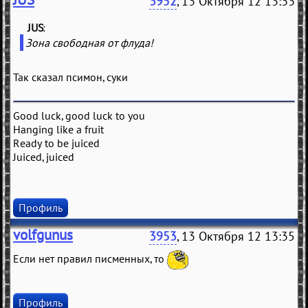
3952
, 13 Октября 12 13:33
JUS
(
)
Зона свободная от флуда!
Так сказал псимон, суки
Good luck, good luck to you
Hanging like a fruit
Ready to be juiced
Juiced, juiced
Профиль
volfgunus
3953
, 13 Октября 12 13:35
Если нет правил писменных, то
Профиль