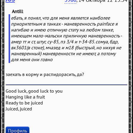
Antill
(
)
ебать, я понял, что для меня является наиболее
приоритетным в танках - маневренность painface я
нагибаю и имею отличную стату на любом танке,
имеющем мало-мальски приличную маневренность -
амер тт и ст, штуг, су-85, пз 3/4 и т-34-85. сомуа, бдр,
вк3601(в стоке), мчазед и м18 (быстрый, но нихуя не
маневренный) маневренности не имеют, а потому
для меня они говно
заехать в корму и распидорасить, да?
Good luck, good luck to you
Hanging like a fruit
Ready to be juiced
Juiced, juiced
Профиль