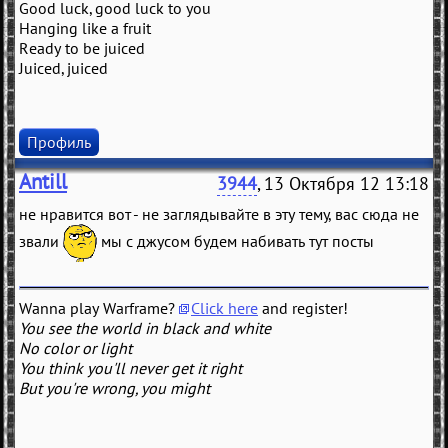
Good luck, good luck to you
Hanging like a fruit
Ready to be juiced
Juiced, juiced
Профиль
Antill
3944
, 13 Октября 12 13:18
не нравится вот - не заглядывайте в эту тему, вас сюда не
звали
мы с джусом будем набивать тут посты
Wanna play Warframe?
Click here
and register!
You see the world in black and white
No color or light
You think you'll never get it right
But you're wrong, you might