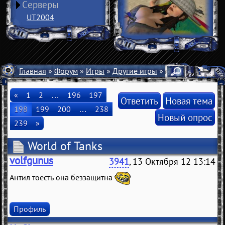
Серверы
UT2004
Главная
»
Форум
»
Игры
»
Другие игры
» World of Tanks
«
1
2
…
196
197
Ответить
Новая тема
198
199
200
…
238
Новый опрос
239
»
World of Tanks
volfgunus
3941
, 13 Октября 12 13:14
Антил тоесть она беззащитна
Профиль