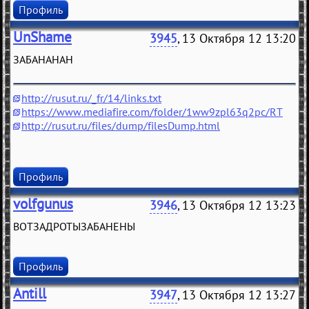
Профиль
UnShame
3945
, 13 Октября 12 13:20
ЗАБАНАНАН
http://rusut.ru/_fr/14/links.txt
https://www.mediafire.com/folder/1ww9zpl63q2pc/RT
http://rusut.ru/files/dump/filesDump.html
Профиль
volfgunus
3946
, 13 Октября 12 13:23
ВОТЗАДРОТЫЗАБАНЕНЫ
Профиль
Antill
3947
, 13 Октября 12 13:27