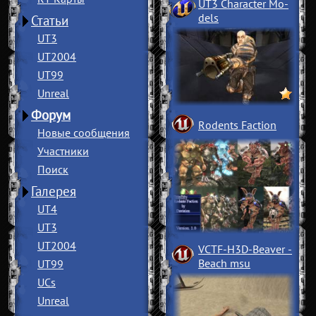
UT3 Character Mo
­
dels
Статьи
UT3
UT2004
UT99
Unreal
Форум
Rodents Faction
Новые сообщения
Участники
Поиск
Галерея
UT4
UT3
UT2004
VCTF-H3D-Beaver
­
Beach msu
UT99
UCs
Unreal