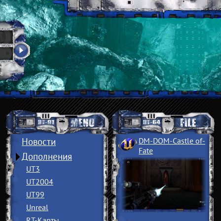
Новости
DM-DOM-Castle of
­
Fate
Дополнения
UT3
UT2004
UT99
Unreal
RT-Карты