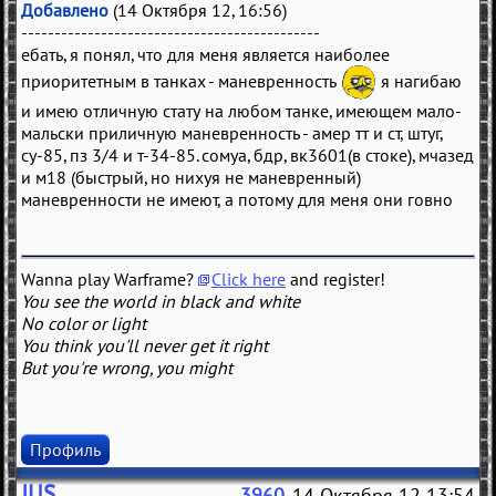
Добавлено
(14 Октября 12, 16:56)
---------------------------------------------
ебать, я понял, что для меня является наиболее
приоритетным в танках - маневренность
я нагибаю
и имею отличную стату на любом танке, имеющем мало-
мальски приличную маневренность - амер тт и ст, штуг,
су-85, пз 3/4 и т-34-85. сомуа, бдр, вк3601(в стоке), мчазед
и м18 (быстрый, но нихуя не маневренный)
маневренности не имеют, а потому для меня они говно
Wanna play Warframe?
Click here
and register!
You see the world in black and white
No color or light
You think you'll never get it right
But you're wrong, you might
Профиль
JUS
3960
, 14 Октября 12 13:54