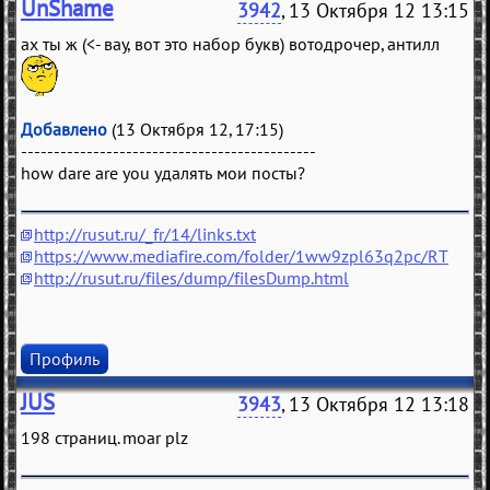
UnShame
3942
, 13 Октября 12 13:15
ах ты ж (<- вау, вот это набор букв) вотодрочер, антилл
Добавлено
(13 Октября 12, 17:15)
---------------------------------------------
how dare are you удалять мои посты?
http://rusut.ru/_fr/14/links.txt
https://www.mediafire.com/folder/1ww9zpl63q2pc/RT
http://rusut.ru/files/dump/filesDump.html
Профиль
JUS
3943
, 13 Октября 12 13:18
198 страниц. moar plz