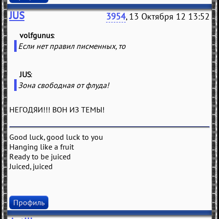
JUS
3954
, 13 Октября 12 13:52
volfgunus
(
)
Если нет правил писменных, то
JUS
(
)
Зона свободная от флуда!
НЕГОДЯИ!!! ВОН ИЗ ТЕМЫ!
Good luck, good luck to you
Hanging like a fruit
Ready to be juiced
Juiced, juiced
Профиль