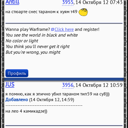
Antill
3955
, 14 Октября 12 07:43
на стюарте снес тараном к хуям т49
Wanna play Warframe?
Click here
and register!
You see the world in black and white
No color or light
You think you'll never get it right
But you're wrong, you might
Профиль
JUS
3956
, 14 Октября 12 10:59
я помню, как я эпично убил тараном тип59 на су8)))
Добавлено
(14 Октября 12, 14:59)
---------------------------------------------
на лео 4 камикадзе))