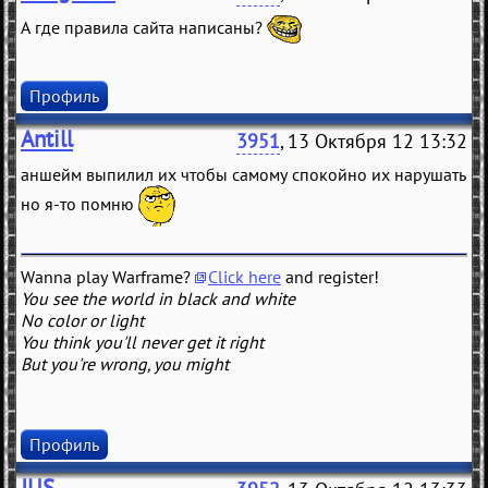
А где правила сайта написаны?
Профиль
Antill
3951
, 13 Октября 12 13:32
аншейм выпилил их чтобы самому спокойно их нарушать
но я-то помню
Wanna play Warframe?
Click here
and register!
You see the world in black and white
No color or light
You think you'll never get it right
But you're wrong, you might
Профиль
JUS