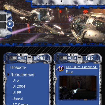
Новости
DM-DOM-Castle of
­
Fate
Дополнения
UT3
UT2004
UT99
Unreal
RT-Карты