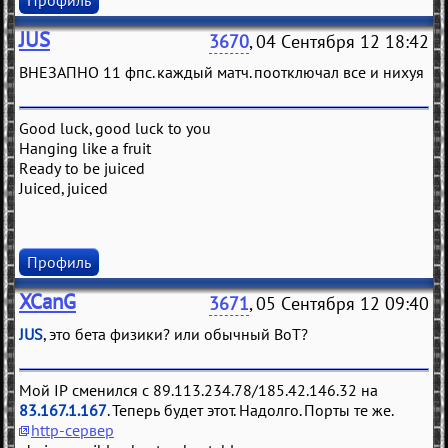
Профиль
JUS
3670
, 04 Сентября 12 18:42
ВНЕЗАПНО 11 фпс. каждый матч. поотключал все и нихуя
Good luck, good luck to you
Hanging like a fruit
Ready to be juiced
Juiced, juiced
Профиль
XCanG
3671
, 05 Сентября 12 09:40
JUS
, это бета физики? или обычный ВоТ?
Мой IP сменился с 89.113.234.78/185.42.146.32 на
83.167.1.167
. Теперь будет этот. Надолго. Порты те же.
http-сервер