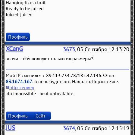
Hanging like a fruit
Ready to be juiced
Juiced, juiced
Профиль
XCanG
3673
, 05 Сентября 12 13:20
значит тебя волнуют только их размеры?
Мой IP сменился с 89.113.234.78/185.42.146.32 на
83.167.1.167
. Теперь будет этот. Надолго. Порты те же.
http-сервер
.do impossible beat unbeatable
Профиль
Сайт
JUS
3674
, 05 Сентября 12 15:19