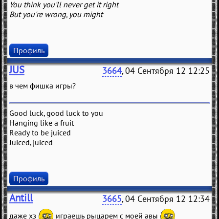
You think you'll never get it right
But you're wrong, you might
Профиль
JUS
3664
, 04 Сентября 12 12:25
в чем фишка игры?
Good luck, good luck to you
Hanging like a fruit
Ready to be juiced
Juiced, juiced
Профиль
Antill
3665
, 04 Сентября 12 12:34
даже хз
играешь рыцарем с моей авы