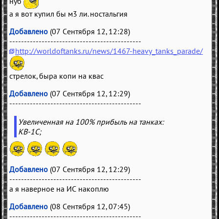
нуб
а я вот купил бы м3 ли. ностальгия
Добавлено
(07 Сентября 12, 12:28)
---------------------------------------------
http://worldoftanks.ru/news/1467-heavy_tanks_parade/
стрелок, быра копи на квас
Добавлено
(07 Сентября 12, 12:29)
---------------------------------------------
Увеличенная на 100% прибыль на танках:
КВ-1С;
Добавлено
(07 Сентября 12, 12:29)
---------------------------------------------
а я наверное на ИС накоплю
Добавлено
(08 Сентября 12, 07:45)
---------------------------------------------