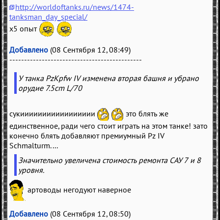
http://worldoftanks.ru/news/1474-
tanksman_day_special/
x5 опыт
Добавлено
(08 Сентября 12, 08:49)
---------------------------------------------
У танка PzKpfw IV изменена вторая башня и убрано
орудие 7.5cm L/70
сукиииииииииииииииии
это блять же
единственное, ради чего стоит играть на этом танке! зато
конечно блять добавляют премиумный Pz IV
Schmalturm....
Значительно увеличена стоимость ремонта САУ 7 и 8
уровня.
артоводы негодуют наверное
Добавлено
(08 Сентября 12, 08:50)