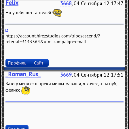
Felix
3668
, 04 Сентября 12 17:47
Но у тебя нет гантелей
https://account.hirezstudios.com/tribesascend/?
referral=3143364&utm_campaign=email
Профиль
Сайт
_Roman_Rus_
3669
, 04 Сентября 12 17:51
Зато у меня есть треки мишы маваши, я качек, а ты нуб,
феликс