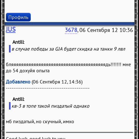
Профиль
JUS
3678
, 06 Сентября 12 10:36
Antill
(
)
в случае победы за GJA будет скидка на танки 9 лвл
бляяяяяяяяяяяяяяяяяяяяяяяяяяяяяяяяяяяяяядь!!!!!!! мне
до 54 дохуйя опыта
Добавлено
(06 Сентября 12, 14:36)
---------------------------------------------
Antill
(
)
кв-3 в топе такой пиздатый однако
мб пиздатый, но скучный, имхо
Good luck, good luck to you