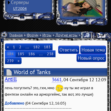
Серверы
UT2004
Главная
»
Форум
»
Игры
»
Другие игры
» World of Tanks
«
1
2
…
182
183
Ответить
Новая тема
184
185
186
…
238
Новый опрос
239
»
World of Tanks
Antill
3661
, 04 Сентября 12 12:09
лень погуглить? это, гхм, ммо
ну ты же играл в
фентези онлайн на арморгеймс, так вот, это лучше)
Добавлено
(04 Сентября 12, 16:05)
---------------------------------------------