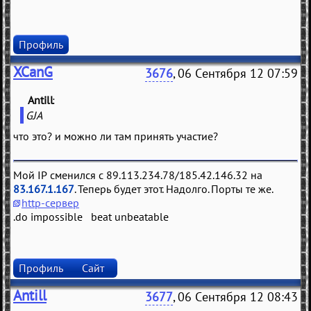
Профиль
XCanG
3676
, 06 Сентября 12 07:59
Antill
(
)
GJA
что это? и можно ли там принять участие?
Мой IP сменился с 89.113.234.78/185.42.146.32 на
83.167.1.167
. Теперь будет этот. Надолго. Порты те же.
http-сервер
.do impossible beat unbeatable
Профиль
Сайт
Antill
3677
, 06 Сентября 12 08:43