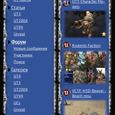
UT3 Character Mo
­
dels
Статьи
UT3
UT2004
UT99
Unreal
Форум
Rodents Faction
Новые сообщения
Участники
Поиск
Галерея
UT4
UT3
UT2004
VCTF-H3D-Beaver
­
Beach msu
UT99
UCs
Unreal