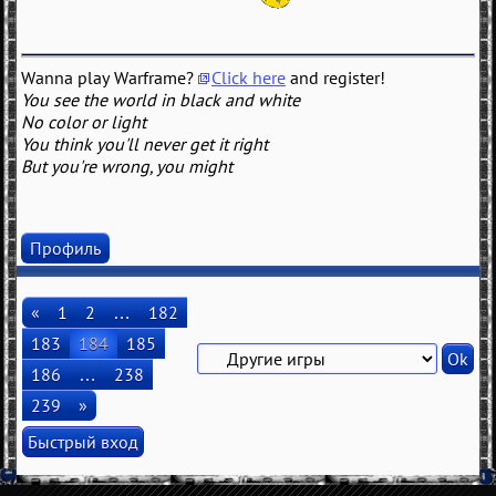
Wanna play Warframe?
Click here
and register!
You see the world in black and white
No color or light
You think you'll never get it right
But you're wrong, you might
Профиль
«
1
2
…
182
183
184
185
186
…
238
239
»