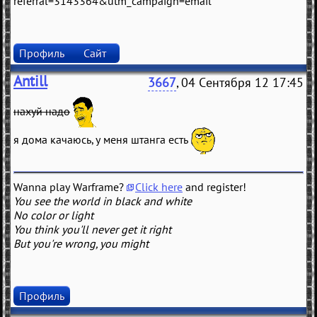
referral=3143364&utm_campaign=email
Профиль
Сайт
Antill
3667
, 04 Сентября 12 17:45
нахуй надо
я дома качаюсь, у меня штанга есть
Wanna play Warframe?
Click here
and register!
You see the world in black and white
No color or light
You think you'll never get it right
But you're wrong, you might
Профиль