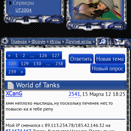
Серверы
UT2004
Главная
»
Форум
»
Игры
»
Другие игры
» World of Tanks
«
1
2
…
126
127
Ответить
Новая тема
128
129
130
…
238
Новый опрос
239
»
World of Tanks
XCanG
2541
, 15 Марта 12 18:25
хмм неплохо мыслишь, ну поскольку печенек нет, то
повысю-ка я тебе репу
Мой IP сменился с 89.113.234.78/185.42.146.32 на