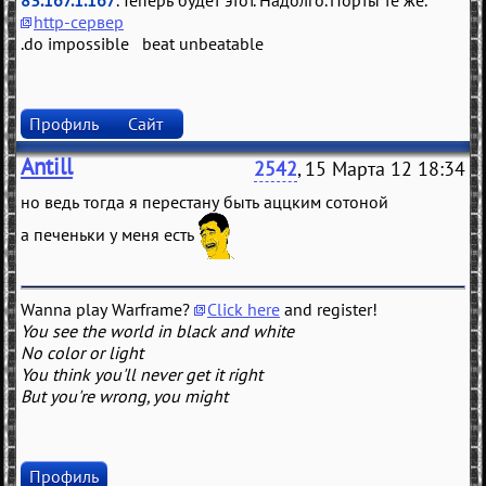
83.167.1.167
. Теперь будет этот. Надолго. Порты те же.
http-сервер
.do impossible beat unbeatable
Профиль
Сайт
Antill
2542
, 15 Марта 12 18:34
но ведь тогда я перестану быть аццким сотоной
а печеньки у меня есть
Wanna play Warframe?
Click here
and register!
You see the world in black and white
No color or light
You think you'll never get it right
But you're wrong, you might
Профиль