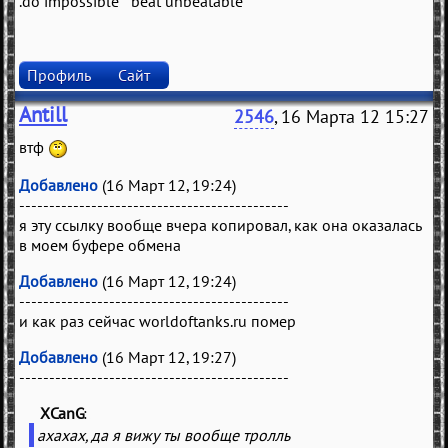
.do impossible beat unbeatable
Профиль
Сайт
Antill
2546
, 16 Марта 12 15:27
втф
Добавлено
(16 Март 12, 19:24)
---------------------------------------------
я эту ссылку вообще вчера копировал, как она оказалась
в моем буфере обмена
Добавлено
(16 Март 12, 19:24)
---------------------------------------------
и как раз сейчас worldoftanks.ru помер
Добавлено
(16 Март 12, 19:27)
---------------------------------------------
XCanG
(
)
ахахах, да я вижу ты вообще тролль