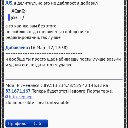
JUS
, я делитнул, но это не даблпост, я добавил
XCanG
(
)
(см →)
а то как-же вам без этого
не люблю когда появляется сообщение о
редактировании, так лучше
Добавлено
(16 Март 12, 19:38)
---------------------------------------------
и вообще ты просто щас набиваешь посты, лучше возьми
и удали его, тогда и этот я удалю
Мой IP сменился с 89.113.234.78/185.42.146.32 на
83.167.1.167
. Теперь будет этот. Надолго. Порты те же.
http-сервер
.do impossible beat unbeatable
Профиль
Сайт