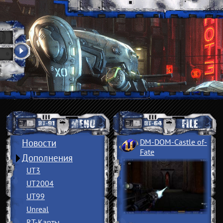
Новости
DM-DOM-Castle of
­
Fate
Дополнения
UT3
UT2004
UT99
Unreal
RT-Карты