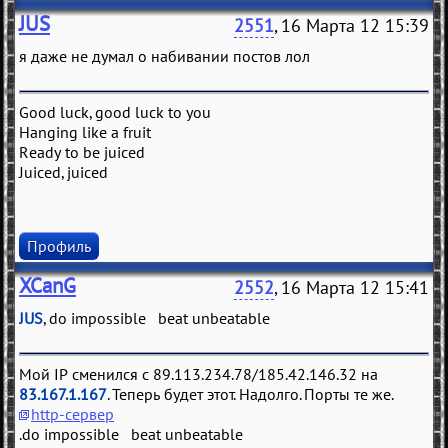
JUS
2551
, 16 Марта 12 15:39
я даже не думал о набивании постов лол
Good luck, good luck to you
Hanging like a fruit
Ready to be juiced
Juiced, juiced
Профиль
XCanG
2552
, 16 Марта 12 15:41
JUS
, do impossible beat unbeatable
Мой IP сменился с 89.113.234.78/185.42.146.32 на
83.167.1.167
. Теперь будет этот. Надолго. Порты те же.
http-сервер
.do impossible beat unbeatable