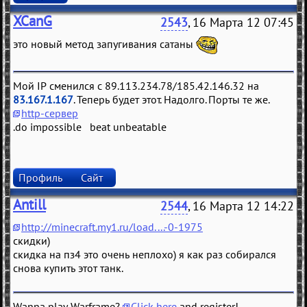
XCanG
2543
, 16 Марта 12 07:45
это новый метод запугивания сатаны
Мой IP сменился с 89.113.234.78/185.42.146.32 на
83.167.1.167
. Теперь будет этот. Надолго. Порты те же.
http-сервер
.do impossible beat unbeatable
Профиль
Сайт
Antill
2544
, 16 Марта 12 14:22
http://minecraft.my1.ru/load....-0-1975
скидки)
скидка на пз4 это очень неплохо) я как раз собирался
снова купить этот танк.
Wanna play Warframe?
Click here
and register!