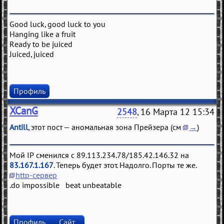
Good luck, good luck to you
Hanging like a fruit
Ready to be juiced
Juiced, juiced
Профиль
XCanG
2548
, 16 Марта 12 15:34
Antill
, этот пост — аномальная зона Прейзера (см
→
)
Мой IP сменился с 89.113.234.78/185.42.146.32 на
83.167.1.167
. Теперь будет этот. Надолго. Порты те же.
http-сервер
.do impossible beat unbeatable
Профиль
Сайт