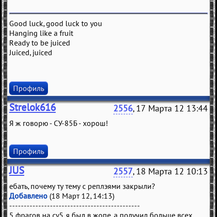
Good luck, good luck to you
Hanging like a fruit
Ready to be juiced
Juiced, juiced
Профиль
Strelok616
2556
, 17 Марта 12 13:44
Я ж говорю - СУ-85Б - хорош!
Профиль
JUS
2557
, 18 Марта 12 10:13
ебать, почему ту тему с реплэями закрыли?
Добавлено
(18 Март 12, 14:13)
---------------------------------------------
5 фрагов на су5. я был в жопе, а получил больше всех