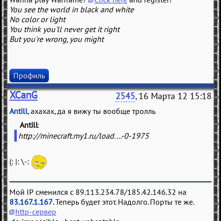
You see the world in black and white
No color or light
You think you'll never get it right
But you're wrong, you might
Профиль
XCanG
2545
, 16 Марта 12 15:18
Antill
, ахахах, да я вижу ты вообще тролль
Antill
(
)
http://minecraft.my1.ru/load....-0-1975
(: |: \-:
Мой IP сменился с 89.113.234.78/185.42.146.32 на
83.167.1.167
. Теперь будет этот. Надолго. Порты те же.
http-сервер