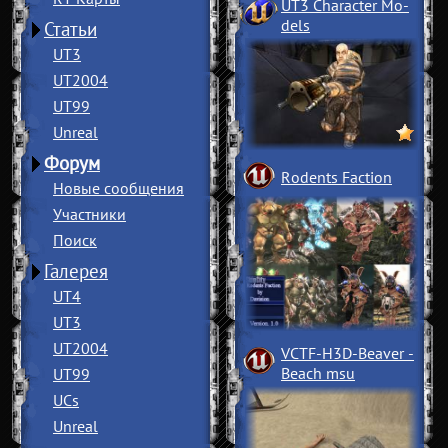
UT3 Character Mo
­
dels
Статьи
UT3
UT2004
UT99
Unreal
Форум
Rodents Faction
Новые сообщения
Участники
Поиск
Галерея
UT4
UT3
UT2004
VCTF-H3D-Beaver
­
Beach msu
UT99
UCs
Unreal