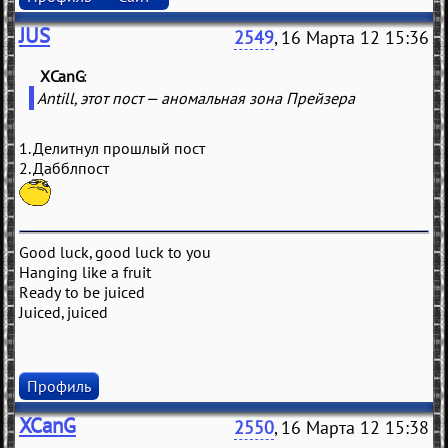
JUS
2549
, 16 Марта 12 15:36
XCanG
(
)
Antill, этот пост — аномальная зона Прейзера
1. Делитнул прошлый пост
2. Дабблпост
Good luck, good luck to you
Hanging like a fruit
Ready to be juiced
Juiced, juiced
Профиль
XCanG
2550
, 16 Марта 12 15:38