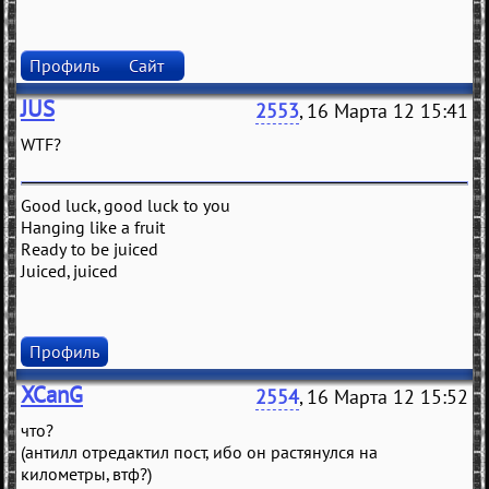
Профиль
Сайт
JUS
2553
, 16 Марта 12 15:41
WTF?
Good luck, good luck to you
Hanging like a fruit
Ready to be juiced
Juiced, juiced
Профиль
XCanG
2554
, 16 Марта 12 15:52
что?
(антилл отредактил пост, ибо он растянулся на
километры, втф?)