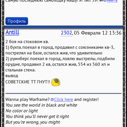
Самую последнюю самоходку нашу! И Тип 59!
И
НИ-1
Профиль
Antill
2302
, 05 Февраля 12 13:36
2 боя на стоковом кв.
1) бухта. поехал в город, продавил с союзниками кв-3,
пострелял на базе, остался жив, что удивительно
2) руинберг. поехал в город, ловлю выстрелы, подбили
орудие, продавил 2 кв, остался жив, 554 из 560 хп и
стальная стена.
вывод
СОВЕТСКИЕ ТТ ГНУТ!!
Wanna play Warframe?
Click here
and register!
You see the world in black and white
No color or light
You think you'll never get it right
But you're wrong, you might