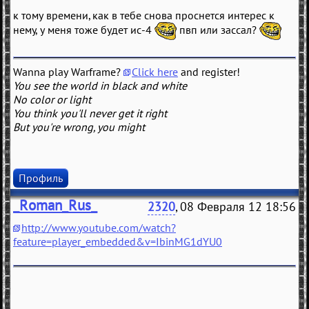
к тому времени, как в тебе снова проснется интерес к
нему, у меня тоже будет ис-4
пвп или зассал?
Wanna play Warframe?
Click here
and register!
You see the world in black and white
No color or light
You think you'll never get it right
But you're wrong, you might
Профиль
_Roman_Rus_
2320
, 08 Февраля 12 18:56
http://www.youtube.com/watch?
feature=player_embedded&v=IbinMG1dYU0