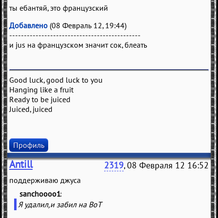
ты ебантяй, это французский
Добавлено
(08 Февраль 12, 19:44)
---------------------------------------------
и jus на французском значит сок, блеать
Good luck, good luck to you
Hanging like a fruit
Ready to be juiced
Juiced, juiced
Профиль
Antill
2319
, 08 Февраля 12 16:52
поддерживаю джуса
sanchoooo1
(
)
Я удалил,и забил на ВоТ