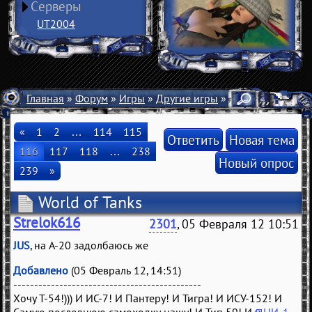
Серверы
UT2004
Главная
»
Форум
»
Игры
»
Другие игры
» World of Tanks
«
1
2
…
114
115
Ответить
Новая тема
116
117
118
…
238
Новый опрос
239
»
World of Tanks
Strelok616
2301
, 05 Февраля 12 10:51
JUS
, на А-20 задолбаюсь же
Добавлено
(05 Февраль 12, 14:51)
---------------------------------------------
Хочу Т-54!))) И ИС-7! И Пантеру! И Тигра! И ИСУ-152! И