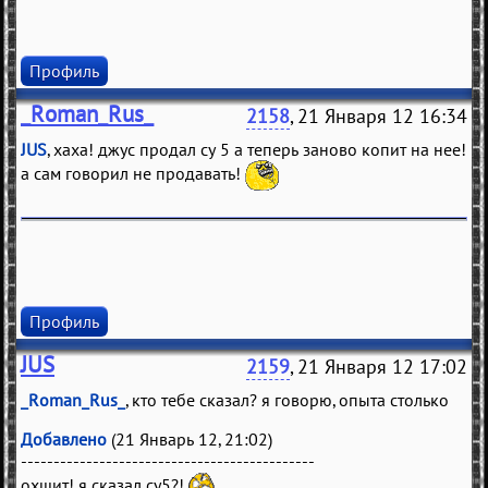
Профиль
_Roman_Rus_
2158
, 21 Января 12 16:34
JUS
, хаха! джус продал су 5 а теперь заново копит на нее!
а сам говорил не продавать!
Профиль
JUS
2159
, 21 Января 12 17:02
_Roman_Rus_
, кто тебе сказал? я говорю, опыта столько
Добавлено
(21 Январь 12, 21:02)
---------------------------------------------
охшит! я сказал су5?!