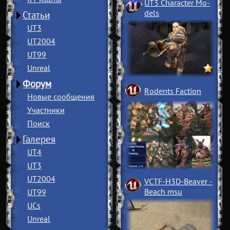
UT3 Character Mo
­
dels
Статьи
UT3
UT2004
UT99
Unreal
Форум
Rodents Faction
Новые сообщения
Участники
Поиск
Галерея
UT4
UT3
UT2004
VCTF-H3D-Beaver
­
Beach msu
UT99
UCs
Unreal