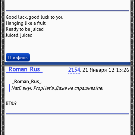
Good luck, good luck to you
Hanging like a fruit
Ready to be juiced
Juiced, juiced
Профиль
_Roman_Rus_
2154
, 21 Января 12 15:26
_Roman_Rus_
(
)
NatE внук PropHet`a. Даже не спрашивайте.
ВТФ?