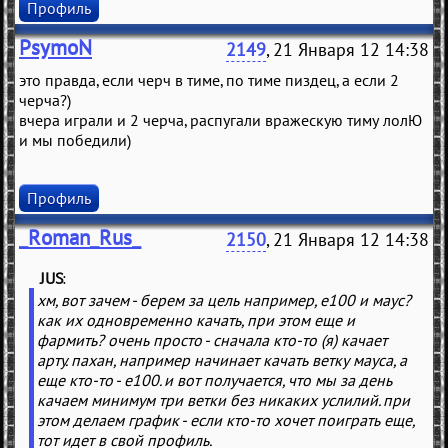
Профиль
PsymoN
2149
, 21 Января 12 14:38
это правда, если черч в тиме, по тиме пиздец, а если 2
черча?)
вчера играли и 2 черча, распугали вражескую тиму лолЮ
и мы победили)
Профиль
_Roman_Rus_
2150
, 21 Января 12 14:38
JUS
(
)
хм, вот зачем - берем за цель например, е100 и маус?
как их одновременно качать, при этом еще и
фармить? очень просто - сначала кто-то (я) качает
арту. пахан, например начинает качать ветку мауса, а
еще кто-то - е100. и вот получается, что мы за день
качаем минимум три ветки без никаких услилий. при
этом делаем график - если кто-то хочет поиграть еще,
тот идет в свой профиль.