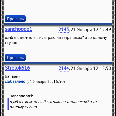
Профиль
sanchoooo1
2143
, 21 Января 12 12:49
о,мб я с кем-то ещё сыграю на тетрапаках? а то одному
скучно
Профиль
Strelok616
2144
, 21 Января 12 12:50
бат вай?
Добавлено
(21 Январь 12, 16:50)
---------------------------------------------
sanchoooo1
(
)
о,мб я с кем-то ещё сыграю на тетрапаках? а то
одному скучно