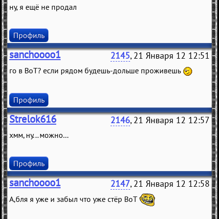
ну, я ещё не продал
Профиль
sanchoooo1
2145
, 21 Января 12 12:51
го в ВоТ? если рядом будешь-дольше проживешь
Профиль
Strelok616
2146
, 21 Января 12 12:57
хмм, ну... можно...
Профиль
sanchoooo1
2147
, 21 Января 12 12:58
А,бля я уже и забыл что уже стёр ВоТ