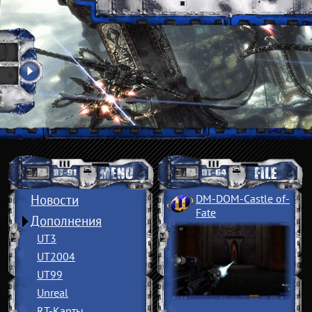
Новости
DM-DOM-Castle of
­
Fate
Дополнения
UT3
UT2004
UT99
Unreal
RT-Карты