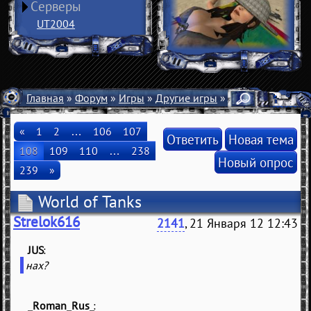
Серверы
UT2004
Главная
»
Форум
»
Игры
»
Другие игры
» World of Tanks
«
1
2
…
106
107
Ответить
Новая тема
108
109
110
…
238
Новый опрос
239
»
World of Tanks
Strelok616
2141
, 21 Января 12 12:43
JUS
(
)
нах?
_Roman_Rus_
(
)