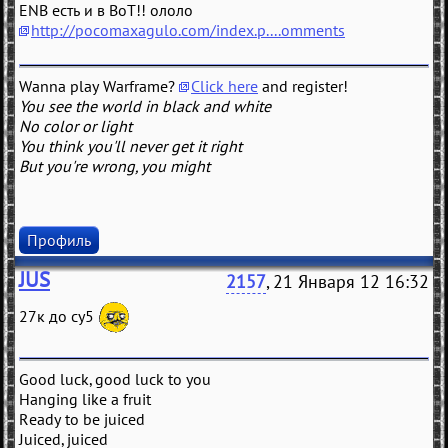
ENB есть и в ВоТ!! ололо
http://pocomaxagulo.com/index.p....omments
Wanna play Warframe?
Click here
and register!
You see the world in black and white
No color or light
You think you'll never get it right
But you're wrong, you might
Профиль
JUS
2157
, 21 Января 12 16:32
27к до су5
Good luck, good luck to you
Hanging like a fruit
Ready to be juiced
Juiced, juiced