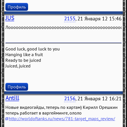
Профиль
JUS
2155
, 21 Января 12 15:46
Лоооооооооооооооооооооооооооооооооооооооооооооо
Good luck, good luck to you
Hanging like a fruit
Ready to be juiced
Juiced, juiced
Профиль
Antill
2156
, 21 Января 12 16:21
Новые видеогайды, теперь по картам) Кирилл Орешкин
теперь работает в варгейминге, ололо
http://worldoftanks.ru/news/781-target_maps_review/