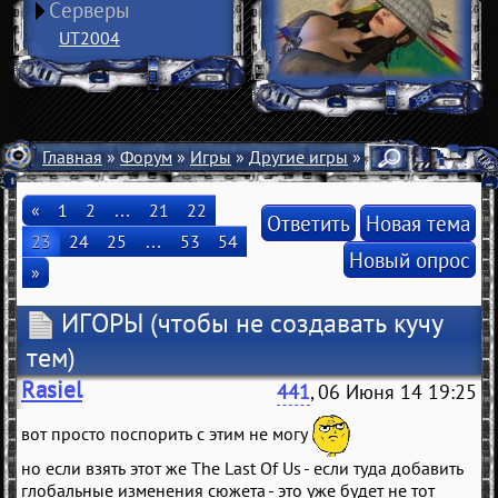
Серверы
UT2004
Главная
»
Форум
»
Игры
»
Другие игры
» ИГОРЫ
«
1
2
…
21
22
Ответить
Новая тема
23
24
25
…
53
54
Новый опрос
»
ИГОРЫ
(чтобы не создавать кучу
тем)
Rasiel
441
, 06 Июня 14 19:25
вот просто поспорить с этим не могу
но если взять этот же The Last Of Us - если туда добавить
глобальные изменения сюжета - это уже будет не тот