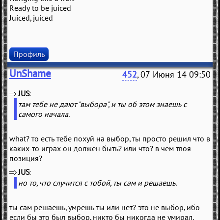
Ready to be juiced
Juiced, juiced
Профиль
UnShame
452
, 07 Июня 14 09:50
JUS
(
)
там тебе не дают "выбора", и ты об этом знаешь с
самого начала.
what? то есть тебе похуй на выбор, ты просто решил что в
каких-то играх он должен быть? или что? в чем твоя
позиция?
JUS
(
)
но то, что случится с тобой, ты сам и решаешь.
ты сам решаешь, умрешь ты или нет? это не выбор, ибо
если бы это был выбор, никто бы никогда не умирал.