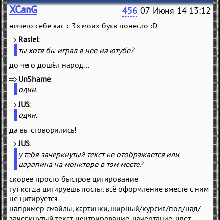
XCanG
456
, 07 Июня 14 13:12
ничего себе вас с 3х моих букв понесло :D
Rasiel
(
)
ты хотя бы играл в нее на ютубе?
до чего дошёл народ...
UnShame
(
)
один.
JUS
(
)
один.
да вы сговорились!
JUS
(
)
у тебя зачеркнутый текст не отображается или
царапина на мониторе в том месте?
скорее просто быстрое цитирование
тут когда цитируешь посты, всё оформление вместе с ним
не цитируется
например смайлы, картинки, ширный/курсив/под/над/
зачёркнутый текст, центрирование, начертание, цвет