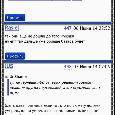
Профиль
Rasiel
447
, 06 Июня 14 22:52
так они еще не дошли до того мужика
ну епт, там дальше уже больше базара будет
Профиль
JUS
448
, 07 Июня 14 07:06
UnShame
(
)
тут ты теряешь, ибо от твоих решений зависит
реакция других персонажей, а это огромная часть
игры
блять, какая разница, если тот, кто по сюжету должен
умереть, точно умрет, и ты на это повлиять никак не