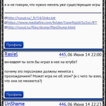
я и не говорю, что нужно менять уже существующие игры
http://rusut.ru/_fr/14/links.txt
https://www.mediafire.com/folder/1ww9zpl63q2pc/RT
http://rusut.ru/files/dump/filesDump.html
Профиль
Rasiel
445
, 06 Июня 14 22:00
он седеет
ты хотя бы играл в нее на ютубе?
почему это персонажи должны менятся с
прохождением? Может игра не об этом? (и с чего ты взял,
что они не меняются?)
Профиль
UnShame
446
, 06 Июня 14 22:23