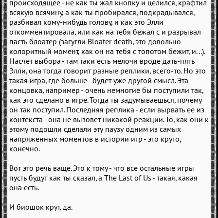
происходящее - не как ты жал кнопку и целился, крафтил
всякую всячину, а как ты пробирался, подкрадывался,
разбивал кому-нибудь голову, и как это Элли
откомментировала, или как на тебя бежал с и разрывал
пасть блоатер (загугли Bloater death, это довольно
колоритный момент, как он на тебя с топотом бежит, и...).
Насчет выбора - там таки есть мелочи вроде дать-пять
Элли, она тогда говорит разные реплики, всего-то. Но это
такая игра, где больше - будет уже другой смысл. Эта
концовка, например - очень немногие бы поступили так,
как это сделано в игре. Тогда ты задумываешься, почему
он так поступил. Последняя реплика - если вырвать ее из
контекста - она не вызовет никакой реакции. То, как они к
этому подошли сделали эту паузу одним из самых
напряженных моментов в истории игр - это круто,
конечно.
Вот это речь ваще. Это к тому - что все остальные игры
пусть будут как ты сказал, а The Last of Us - такая, какая
она есть.
И биошок крут, да.