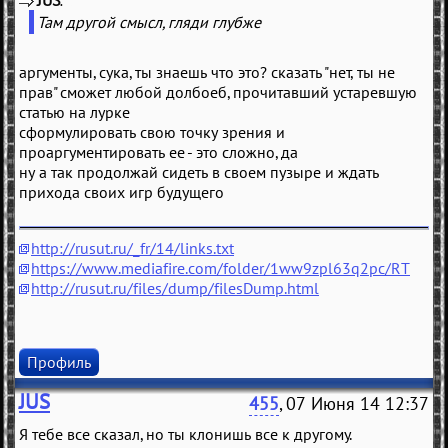
(
)
Там другой смысл, гляди глубже
аргументы, сука, ты знаешь что это? сказать "нет, ты не
прав" сможет любой долбоеб, прочитавший устаревшую
статью на лурке
сформулировать свою точку зрения и
проаргументировать ее - это сложно, да
ну а так продолжай сидеть в своем пузыре и ждать
прихода своих игр будущего
http://rusut.ru/_fr/14/links.txt
https://www.mediafire.com/folder/1ww9zpl63q2pc/RT
http://rusut.ru/files/dump/filesDump.html
Профиль
JUS
455
, 07 Июня 14 12:37
Я тебе все сказал, но ты клонишь все к другому.