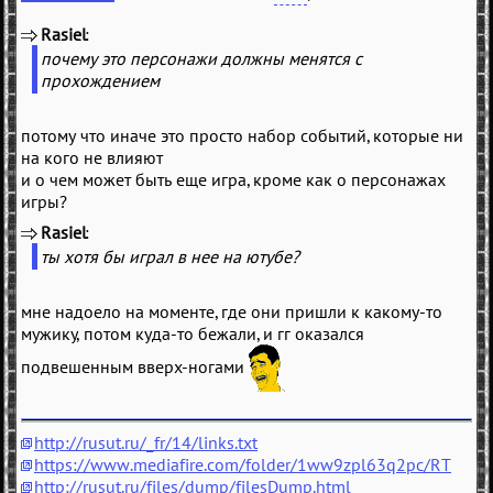
Rasiel
(
)
почему это персонажи должны менятся с
прохождением
потому что иначе это просто набор событий, которые ни
на кого не влияют
и о чем может быть еще игра, кроме как о персонажах
игры?
Rasiel
(
)
ты хотя бы играл в нее на ютубе?
мне надоело на моменте, где они пришли к какому-то
мужику, потом куда-то бежали, и гг оказался
подвешенным вверх-ногами
http://rusut.ru/_fr/14/links.txt
https://www.mediafire.com/folder/1ww9zpl63q2pc/RT
http://rusut.ru/files/dump/filesDump.html