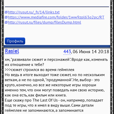
http://rusut.ru/_fr/14/links.txt
https://www.mediafire.com/folder/1ww9zpl63q2pc/RT
http://rusut.ru/files/dump/filesDump.html
Профиль
Rasiel
443
, 06 Июня 14 20:18
хм, "развивали сюжет и персонажей". Вроде как, изменять
их отношение к тебе?
>>>сюжет строился во время геймплея
Но ведь в итоге выходит тоже сюжет, но по нескольким
веткам, а не по одной, "продуманной". Не, выбор - это
круто, конечно, но все же некоторые игры хороши
именно тем, что они могут поведать нам свою историю,
как она есть, как фильм или книга.
Еще скажу про The Last Of Us - он, например, попадает
под те игры, что я имел в виду выше. Сами детали
геймплея не запоминаются, а запоминается