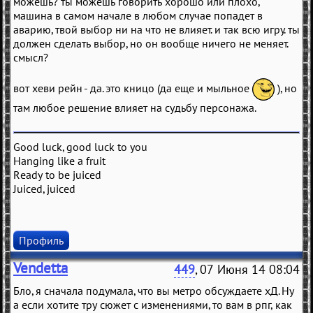
можешь? ты можешь говорить хорошо или плохо,
машина в самом начале в любом случае попадет в
аварию, твой выбор ни на что не влияет. и так всю игру. ты
должен сделать выбор, но он вообще ничего не меняет.
смысл?
вот хеви рейн - да. это кницо (да еще и мыльное
), но
там любое решение влияет на судьбу персонажа.
Good luck, good luck to you
Hanging like a fruit
Ready to be juiced
Juiced, juiced
Профиль
Vendetta
449
, 07 Июня 14 08:04
Бло, я сначала подумала, что вы метро обсуждаете хД. Ну
а если хотите тру сюжет с изменениями, то вам в рпг, как