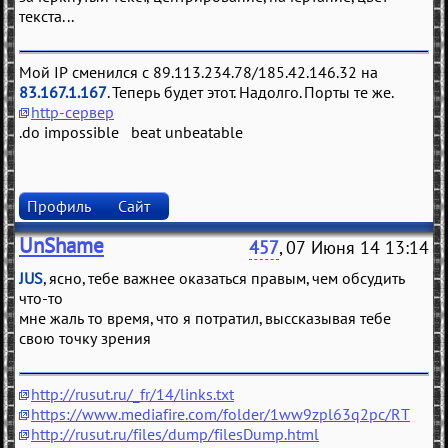
текста...
Мой IP сменился с 89.113.234.78/185.42.146.32 на
83.167.1.167
. Теперь будет этот. Надолго. Порты те же.
http-сервер
.do impossible beat unbeatable
Профиль
Сайт
UnShame
457
, 07 Июня 14 13:14
JUS
, ясно, тебе важнее оказаться правым, чем обсудить
что-то
мне жаль то время, что я потратил, выссказывая тебе
свою точку зрения
http://rusut.ru/_fr/14/links.txt
https://www.mediafire.com/folder/1ww9zpl63q2pc/RT
http://rusut.ru/files/dump/filesDump.html