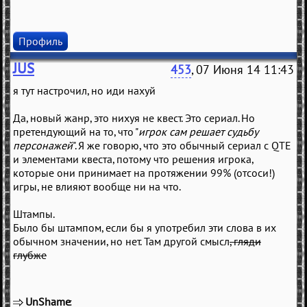
Профиль
JUS
453
, 07 Июня 14 11:43
я тут настрочил, но иди нахуй
Да, новый жанр, это нихуя не квест. Это сериал. Но
претендующий на то, что "
игрок сам решает судьбу
персонажей
". Я же говорю, что это обычный сериал с QTE
и элементами квеста, потому что решения игрока,
которые они принимает на протяжении 99% (отсоси!)
игры, не влияют вообще ни на что.
Штампы.
Было бы штампом, если бы я употребил эти слова в их
обычном значении, но нет. Там другой смысл
, гляди
глубже
UnShame
(
)