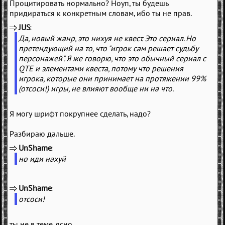
Процитировать нормально? Ноуп, ты будешь
придираться к конкретным словам, ибо ты не прав.
JUS
(
)
Да, новый жанр, это нихуя не квест. Это сериал. Но
претендующий на то, что "игрок сам решает судьбу
персонажей". Я же говорю, что это обычный сериал с
QTE и элементами квеста, потому что решения
игрока, которые они принимает на протяжении 99%
(отсоси!) игры, не влияют вообще ни на что.
Я могу шрифт покрупнее сделать, надо?
Разбираю дальше.
UnShame
(
)
но иди нахуй
UnShame
(
)
отсоси!
ты не в теме, ясно