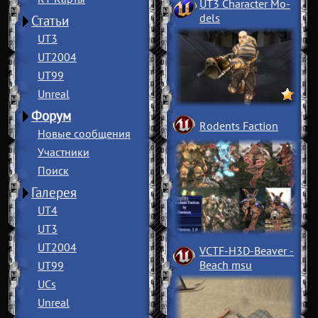
UT3 Character Mo
­
dels
Статьи
UT3
UT2004
UT99
Unreal
Форум
Rodents Faction
Новые сообщения
Участники
Поиск
Галерея
UT4
UT3
UT2004
VCTF-H3D-Beaver
­
Beach msu
UT99
UCs
Unreal