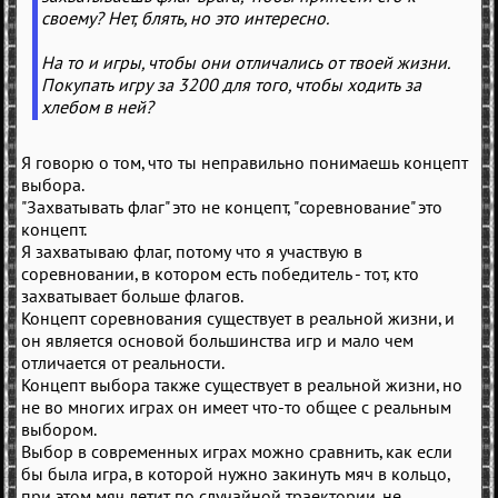
своему? Нет, блять, но это интересно.
На то и игры, чтобы они отличались от твоей жизни.
Покупать игру за 3200 для того, чтобы ходить за
хлебом в ней?
Я говорю о том, что ты неправильно понимаешь концепт
выбора.
"Захватывать флаг" это не концепт, "соревнование" это
концепт.
Я захватываю флаг, потому что я участвую в
соревновании, в котором есть победитель - тот, кто
захватывает больше флагов.
Концепт соревнования существует в реальной жизни, и
он является основой большинства игр и мало чем
отличается от реальности.
Концепт выбора также существует в реальной жизни, но
не во многих играх он имеет что-то общее с реальным
выбором.
Выбор в современных играх можно сравнить, как если
бы была игра, в которой нужно закинуть мяч в кольцо,
при этом мяч летит по случайной траектории, не