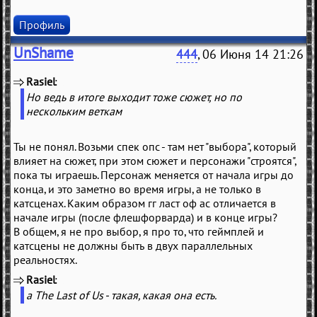
Профиль
UnShame
444
, 06 Июня 14 21:26
Rasiel
(
)
Но ведь в итоге выходит тоже сюжет, но по
нескольким веткам
Ты не понял. Возьми спек опс - там нет "выбора", который
влияет на сюжет, при этом сюжет и персонажи "строятся",
пока ты играешь. Персонаж меняется от начала игры до
конца, и это заметно во время игры, а не только в
катсценах. Каким образом гг ласт оф ас отличается в
начале игры (после флешфорварда) и в конце игры?
В общем, я не про выбор, я про то, что геймплей и
катсцены не должны быть в двух параллельных
реальностях.
Rasiel
(
)
а The Last of Us - такая, какая она есть.