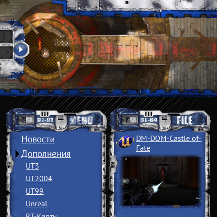
Новости
DM-DOM-Castle of
­
Fate
Дополнения
UT3
UT2004
UT99
Unreal
RT-Карты