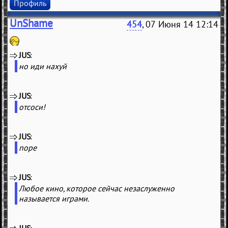
Профиль
UnShame
454
, 07 Июня 14 12:14
JUS
(
)
но иди нахуй
JUS
(
)
отсоси!
JUS
(
)
nope
JUS
(
)
Любое кино, которое сейчас незаслуженно
называется играми.
JUS