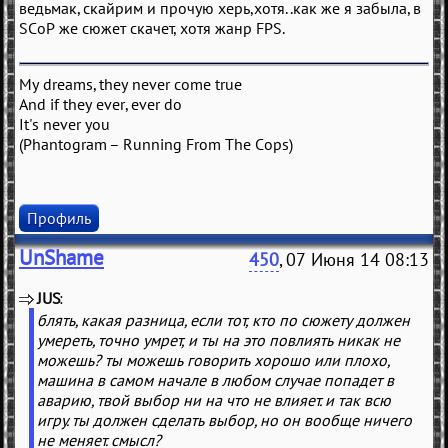
ведьмак, скайрим и прочую херь,хотя..как же я забыла, в
SCoP же сюжет скачет, хотя жанр FPS.
My dreams, they never come true
And if they ever, ever do
It's never you
(Phantogram – Running From The Cops)
Профиль
UnShame
450
, 07 Июня 14 08:13
JUS
(
)
блять, какая разница, если тот, кто по сюжету должен
умереть, точно умрет, и ты на это повлиять никак не
можешь? ты можешь говорить хорошо или плохо,
машина в самом начале в любом случае попадет в
аварию, твой выбор ни на что не влияет. и так всю
игру. ты должен сделать выбор, но он вообще ничего
не меняет. смысл?