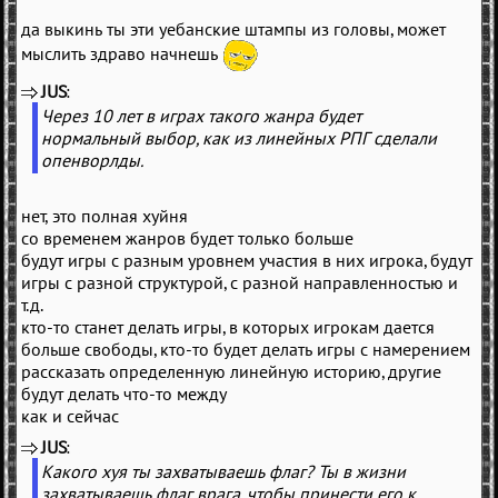
да выкинь ты эти уебанские штампы из головы, может
мыслить здраво начнешь
JUS
(
)
Через 10 лет в играх такого жанра будет
нормальный выбор, как из линейных РПГ сделали
опенворлды.
нет, это полная хуйня
со временем жанров будет только больше
будут игры с разным уровнем участия в них игрока, будут
игры с разной структурой, с разной направленностью и
т.д.
кто-то станет делать игры, в которых игрокам дается
больше свободы, кто-то будет делать игры с намерением
рассказать определенную линейную историю, другие
будут делать что-то между
как и сейчас
JUS
(
)
Какого хуя ты захватываешь флаг? Ты в жизни
захватываешь флаг врага, чтобы принести его к