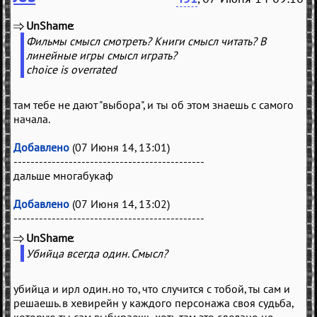
UnShame
(
)
Фильмы смысл смотреть? Книги смысл читать? В
линейные игры смысл играть?
choice is overrated
там тебе не дают "выбора", и ты об этом знаешь с самого
начала.
Добавлено
(07 Июня 14, 13:01)
---------------------------------------------
дальше многабукаф
Добавлено
(07 Июня 14, 13:02)
---------------------------------------------
UnShame
(
)
Убийца всегда один. Смысл?
убийца и ирл один. но то, что случится с тобой, ты сам и
решаешь. в хевирейн у каждого персонажа своя судьба,