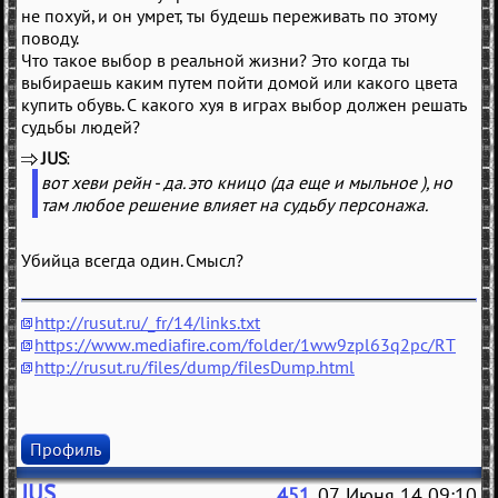
не похуй, и он умрет, ты будешь переживать по этому
поводу.
Что такое выбор в реальной жизни? Это когда ты
выбираешь каким путем пойти домой или какого цвета
купить обувь. С какого хуя в играх выбор должен решать
судьбы людей?
JUS
(
)
вот хеви рейн - да. это кницо (да еще и мыльное ), но
там любое решение влияет на судьбу персонажа.
Убийца всегда один. Смысл?
http://rusut.ru/_fr/14/links.txt
https://www.mediafire.com/folder/1ww9zpl63q2pc/RT
http://rusut.ru/files/dump/filesDump.html
Профиль
JUS
451
, 07 Июня 14 09:10