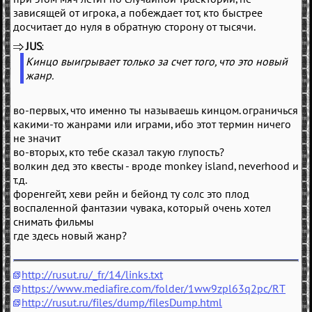
зависящей от игрока, а побеждает тот, кто быстрее
досчитает до нуля в обратную сторону от тысячи.
JUS
(
)
Кинцо выигрывает только за счет того, что это новый
жанр.
во-первых, что именно ты называешь кинцом. ограничься
какими-то жанрами или играми, ибо этот термин ничего
не значит
во-вторых, кто тебе сказал такую глупость?
волкин дед это квесты - вроде monkey island, neverhood и
т.д.
форенгейт, хеви рейн и бейонд ту солс это плод
воспаленной фантазии чувака, который очень хотел
снимать фильмы
где здесь новый жанр?
http://rusut.ru/_fr/14/links.txt
https://www.mediafire.com/folder/1ww9zpl63q2pc/RT
http://rusut.ru/files/dump/filesDump.html