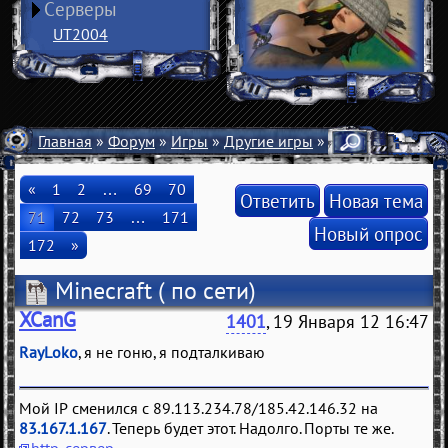
Серверы
UT2004
Главная
»
Форум
»
Игры
»
Другие игры
» Minecraft
«
1
2
…
69
70
Ответить
Новая тема
71
72
73
…
171
Новый опрос
172
»
Minecraft
( по сети)
XCanG
1401
, 19 Января 12 16:47
RayLoko
, я не гоню, я подталкиваю
Мой IP сменился с 89.113.234.78/185.42.146.32 на
83.167.1.167
. Теперь будет этот. Надолго. Порты те же.