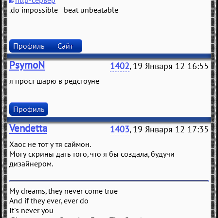
http-сервер
.do impossible beat unbeatable
Профиль
Сайт
PsymoN
1402
, 19 Января 12 16:55
я прост шарю в редстоуне
Профиль
Vendetta
1403
, 19 Января 12 17:35
Хаос не тот у тя саймон.
Могу скрины дать того, что я бы создала, будучи
дизайнером.
My dreams, they never come true
And if they ever, ever do
It's never you