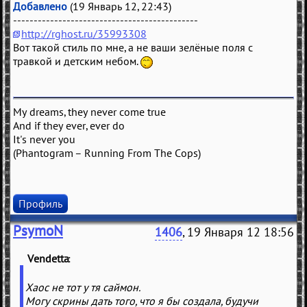
Добавлено
(19 Январь 12, 22:43)
---------------------------------------------
http://rghost.ru/35993308
Вот такой стиль по мне, а не ваши зелёные поля с
травкой и детским небом.
My dreams, they never come true
And if they ever, ever do
It's never you
(Phantogram – Running From The Cops)
Профиль
PsymoN
1406
, 19 Января 12 18:56
Vendetta
(
)
Хаос не тот у тя саймон.
Могу скрины дать того, что я бы создала, будучи