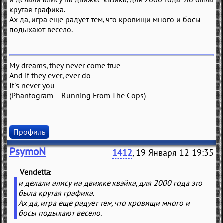
крутая графика.
Ах да, игра еще радует тем, что кровищи много и босы
подыхают весело.
My dreams, they never come true
And if they ever, ever do
It's never you
(Phantogram – Running From The Cops)
Профиль
PsymoN
1412
, 19 Января 12 19:35
Vendetta
(
)
и делали алису на движке квэйка, для 2000 года это
была крутая графика.
Ах да, игра еще радует тем, что кровищи много и
босы подыхают весело.