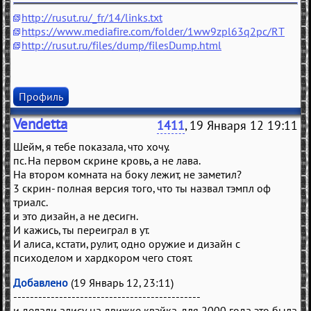
http://rusut.ru/_fr/14/links.txt
https://www.mediafire.com/folder/1ww9zpl63q2pc/RT
http://rusut.ru/files/dump/filesDump.html
Профиль
Vendetta
1411
, 19 Января 12 19:11
Шейм, я тебе показала, что хочу.
пс. На первом скрине кровь, а не лава.
На втором комната на боку лежит, не заметил?
3 скрин- полная версия того, что ты назвал тэмпл оф
триалс.
и это дизайн, а не десигн.
И кажись, ты переиграл в ут.
И алиса, кстати, рулит, одно оружие и дизайн с
психоделом и хардкором чего стоят.
Добавлено
(19 Январь 12, 23:11)
---------------------------------------------
и делали алису на движке квэйка, для 2000 года это была