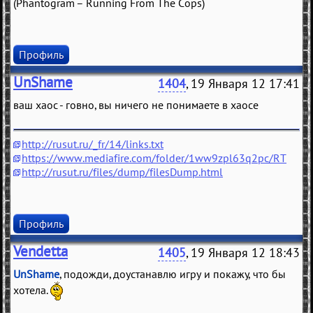
(Phantogram – Running From The Cops)
Профиль
UnShame
1404
, 19 Января 12 17:41
ваш хаос - говно, вы ничего не понимаете в хаосе
http://rusut.ru/_fr/14/links.txt
https://www.mediafire.com/folder/1ww9zpl63q2pc/RT
http://rusut.ru/files/dump/filesDump.html
Профиль
Vendetta
1405
, 19 Января 12 18:43
UnShame
, подожди, доустанавлю игру и покажу, что бы
хотела.