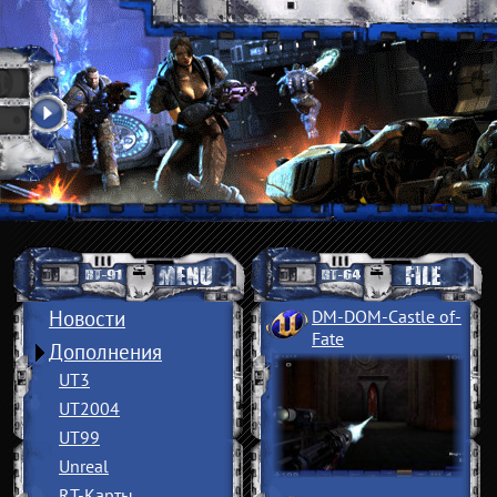
Новости
DM-DOM-Castle of
­
Fate
Дополнения
UT3
UT2004
UT99
Unreal
RT-Карты