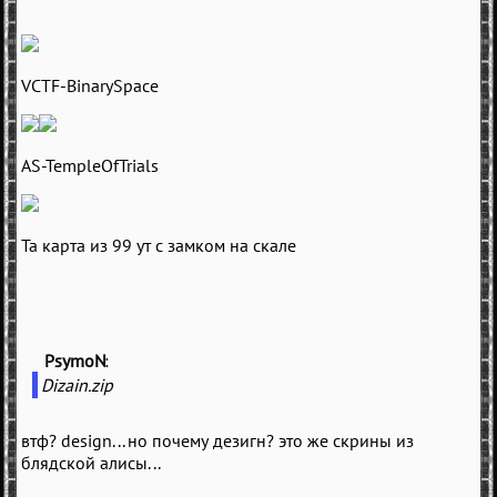
VCTF-BinarySpace
AS-TempleOfTrials
Та карта из 99 ут с замком на скале
PsymoN
(
)
Dizain.zip
втф? design... но почему дезигн? это же скрины из
блядской алисы...