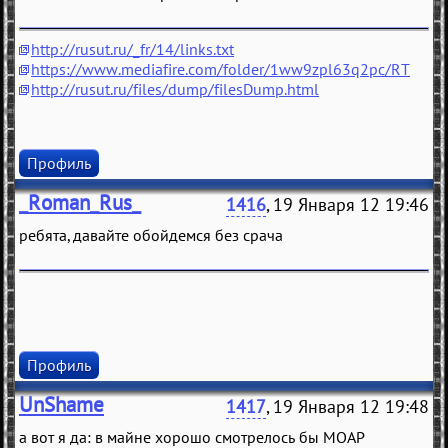
http://rusut.ru/_fr/14/links.txt
https://www.mediafire.com/folder/1ww9zpl63q2pc/RT
http://rusut.ru/files/dump/filesDump.html
Профиль
_Roman_Rus_
1416
, 19 Января 12 19:46
ребята, давайте обойдемся без срача
Профиль
UnShame
1417
, 19 Января 12 19:48
а вот я да: в майне хорошо смотрелось бы МОАР