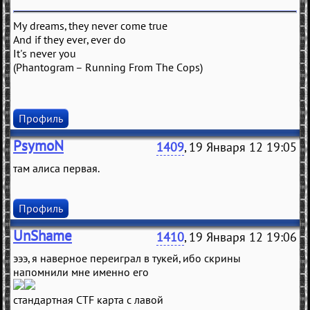
My dreams, they never come true
And if they ever, ever do
It's never you
(Phantogram – Running From The Cops)
Профиль
PsymoN
1409
, 19 Января 12 19:05
там алиса первая.
Профиль
UnShame
1410
, 19 Января 12 19:06
эээ, я наверное переиграл в тукей, ибо скрины
напомнили мне именно его
стандартная CTF карта с лавой