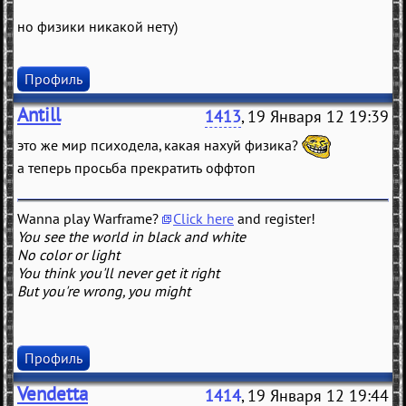
но физики никакой нету)
Профиль
Antill
1413
, 19 Января 12 19:39
это же мир психодела, какая нахуй физика?
а теперь просьба прекратить оффтоп
Wanna play Warframe?
Click here
and register!
You see the world in black and white
No color or light
You think you'll never get it right
But you're wrong, you might
Профиль
Vendetta
1414
, 19 Января 12 19:44