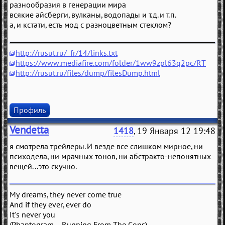
разнообразия в генерации мира
всякие айсберги, вулканы, водопады и т.д. и т.п.
а, и кстати, есть мод с разноцветным стеклом?
http://rusut.ru/_fr/14/links.txt
https://www.mediafire.com/folder/1ww9zpl63q2pc/RT
http://rusut.ru/files/dump/filesDump.html
Профиль
Vendetta
1418
, 19 Января 12 19:48
я смотрела трейлеры. И везде все слишком мирное, ни
психодела, ни мрачных тонов, ни абстракто-непонятных
вещей...это скучно.
My dreams, they never come true
And if they ever, ever do
It's never you
(Phantogram – Running From The Cops)