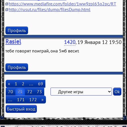
https://www.mediafire.com/folder/1ww9zpl63q2pc/RT
http://rusut.ru/files/dump/filesDump.html
Профиль
Rasiel
1420
, 19 Января 12 19:50
тебе говорят поиграй, она 5мб весит.
Профиль
«
1
2
…
69
70
71
72
73
…
171
172
»