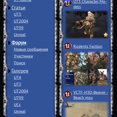
UT3 Character Mo
­
dels
Статьи
UT3
UT2004
UT99
Unreal
Форум
Rodents Faction
Новые сообщения
Участники
Поиск
Галерея
UT4
UT3
UT2004
VCTF-H3D-Beaver
­
Beach msu
UT99
UCs
Unreal