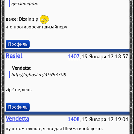
дизайнером.
даже: Dizain.zip
что противоречит дизайнеру
Профиль
Rasiel
1407
, 19 Января 12 18:57
Vendetta
(
)
http://rghost.ru/35993308
zip? не, лень.
Профиль
Vendetta
1408
, 19 Января 12 19:04
ну потом гляньте, я это для Шейма вообще-то.