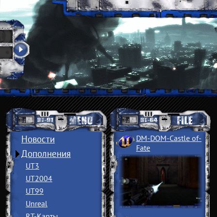
Новости
DM-DOM-Castle of
­
Fate
Дополнения
UT3
UT2004
UT99
Unreal
RT-Карты