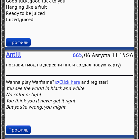
Good luck, good luck to you
Hanging like a fruit
Ready to be juiced
Juiced, juiced
Профиль
Antill
665
, 06 Августа 11 15:26
поставил мод на деревни нпс и создал новую карту)
Wanna play Warframe?
Click here
and register!
You see the world in black and white
No color or light
You think you'll never get it right
But you're wrong, you might
Профиль