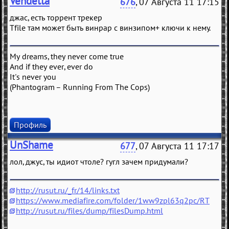
Vendetta
676
, 07 Августа 11 17:15
джас, есть торрент трекер
Tfile там может быть винрар с винзипом+ ключи к нему.
My dreams, they never come true
And if they ever, ever do
It's never you
(Phantogram – Running From The Cops)
Профиль
UnShame
677
, 07 Августа 11 17:17
лол, джус, ты идиот чтоле? гугл зачем придумали?
http://rusut.ru/_fr/14/links.txt
https://www.mediafire.com/folder/1ww9zpl63q2pc/RT
http://rusut.ru/files/dump/filesDump.html