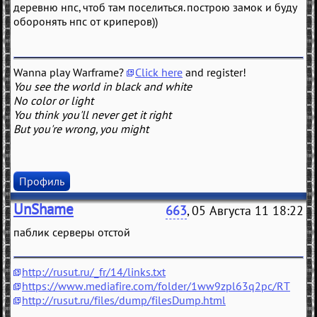
деревню нпс, чтоб там поселиться. построю замок и буду
оборонять нпс от криперов))
Wanna play Warframe?
Click here
and register!
You see the world in black and white
No color or light
You think you'll never get it right
But you're wrong, you might
Профиль
UnShame
663
, 05 Августа 11 18:22
паблик серверы отстой
http://rusut.ru/_fr/14/links.txt
https://www.mediafire.com/folder/1ww9zpl63q2pc/RT
http://rusut.ru/files/dump/filesDump.html