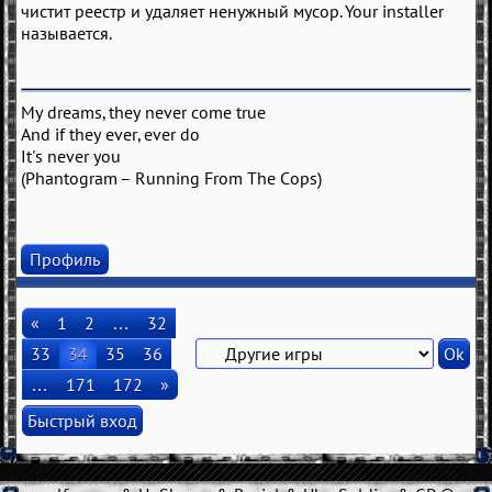
чистит реестр и удаляет ненужный мусор. Your installer
называется.
My dreams, they never come true
And if they ever, ever do
It's never you
(Phantogram – Running From The Cops)
Профиль
«
1
2
…
32
33
34
35
36
…
171
172
»