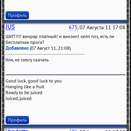
Профиль
JUS
675
, 07 Августа 11 17:08
ШИТ!!!! винрар платный! и винзип! хелп плз, есть ли
бесплатная прога?
Добавлено
(07 Август 11, 21:08)
---------------------------------------------
бля, не смогу скачать
Good luck, good luck to you
Hanging like a fruit
Ready to be juiced
Juiced, juiced
Профиль