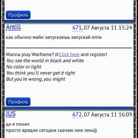
Профиль
Antill
671
, 07 Августа 11 15:24
как обычно майн запускаешь запускай епти
Wanna play Warframe?
Click here
and register!
You see the world in black and white
No color or light
You think you'll never get it right
But you're wrong, you might
Профиль
JUS
672
, 07 Августа 11 16:09
да я понял
просто врядли сегодня скачаю. мне лень))