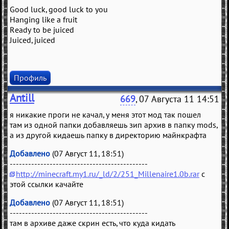
Good luck, good luck to you
Hanging like a fruit
Ready to be juiced
Juiced, juiced
Профиль
Antill
669
, 07 Августа 11 14:51
я никакие проги не качал, у меня этот мод так пошел
там из одной папки добавляешь зип архив в папку mods,
а из другой кидаешь папку в директорию майнкрафта
Добавлено
(07 Август 11, 18:51)
---------------------------------------------
http://minecraft.my1.ru/_ld/2/251_Millenaire1.0b.rar
с
этой ссылки качайте
Добавлено
(07 Август 11, 18:51)
---------------------------------------------
там в архиве даже скрин есть, что куда кидать