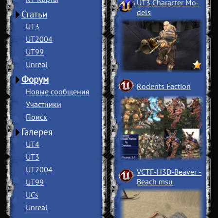
UT3 Character Mo
­
dels
Статьи
UT3
UT2004
UT99
Unreal
Форум
Rodents Faction
Новые сообщения
Участники
Поиск
Галерея
UT4
UT3
UT2004
VCTF-H3D-Beaver
­
Beach msu
UT99
UCs
Unreal