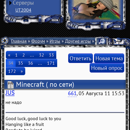
Серверы
UT2004
Главная
»
Форум
»
Игры
»
Другие игры
» Minecraft
«
1
2
…
32
33
Ответить
Новая тема
34
35
36
…
171
Новый опрос
172
»
Minecraft
( по сети)
JUS
661
, 05 Августа 11 15:53
не надо
Good luck, good luck to you
Hanging like a fruit