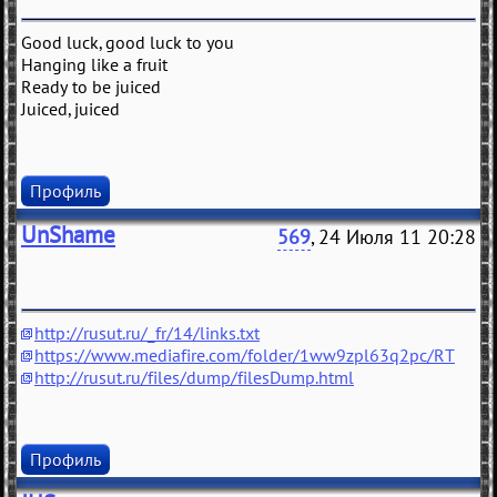
Good luck, good luck to you
Hanging like a fruit
Ready to be juiced
Juiced, juiced
Профиль
UnShame
569
, 24 Июля 11 20:28
http://rusut.ru/_fr/14/links.txt
https://www.mediafire.com/folder/1ww9zpl63q2pc/RT
http://rusut.ru/files/dump/filesDump.html
Профиль