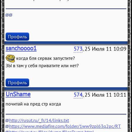
Профиль
sanchoooo1
573
, 25 Июля 11 10:09
когда бля сервак запустите?
ЗЫ в там у себя приватите или нет?
Профиль
UnShame
574
, 25 Июля 11 10:11
почитай на пред стр когда
http://rusut.ru/_fr/14/links.txt
https://www.mediafire.com/folder/1ww9zpl63q2pc/RT