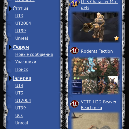
UT3 Character Mo
­
dels
Статьи
UT3
UT2004
UT99
Unreal
Форум
Rodents Faction
Новые сообщения
Участники
Поиск
Галерея
UT4
UT3
UT2004
VCTF-H3D-Beaver
­
Beach msu
UT99
UCs
Unreal