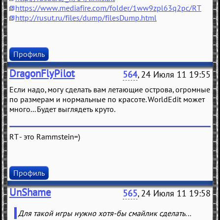
https://www.mediafire.com/folder/1ww9zpl63q2pc/RT
http://rusut.ru/files/dump/filesDump.html
Профиль
DragonFlyPilot
564
, 24 Июля 11 19:55
Если надо, могу сделать вам летающие острова, огромные
по размерам и нормальные по красоте. WorldEdit может
много... Будет выглядеть круто.
RT - это Rammstein=)
Профиль
UnShame
565
, 24 Июля 11 19:58
Для такой игры нужно хотя-бы смайлик сделать...