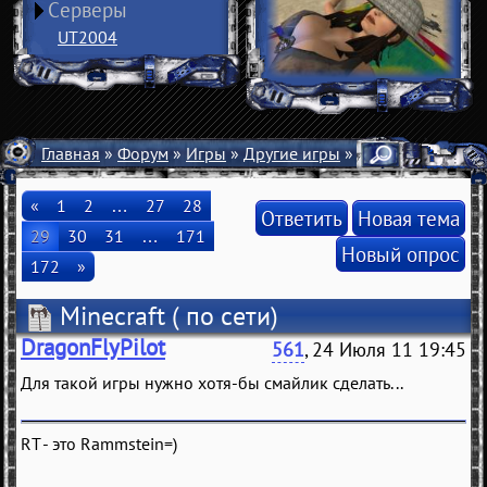
Серверы
UT2004
Главная
»
Форум
»
Игры
»
Другие игры
» Minecraft
«
1
2
…
27
28
Ответить
Новая тема
29
30
31
…
171
Новый опрос
172
»
Minecraft
( по сети)
DragonFlyPilot
561
, 24 Июля 11 19:45
Для такой игры нужно хотя-бы смайлик сделать...
RT - это Rammstein=)