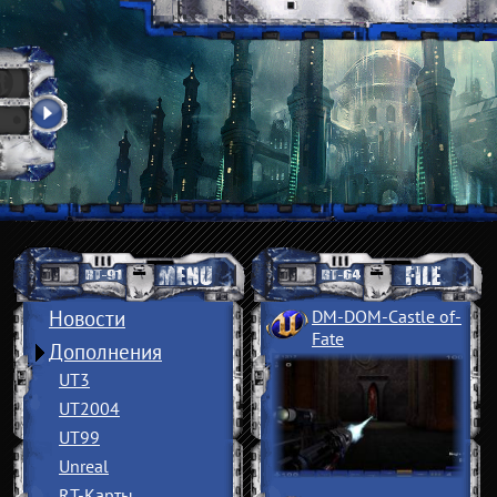
Новости
DM-DOM-Castle of
­
Fate
Дополнения
UT3
UT2004
UT99
Unreal
RT-Карты