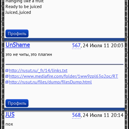
Hanging like a fruit
Ready to be juiced
Juiced, juiced
Профиль
UnShame
567
, 24 Июля 11 20:03
это не читы, это плагин
http://rusut.ru/_fr/14/links.txt
https://www.mediafire.com/folder/1ww9zpl63q2pc/RT
http://rusut.ru/files/dump/filesDump.html
Профиль
JUS
568
, 24 Июля 11 20:14
пох