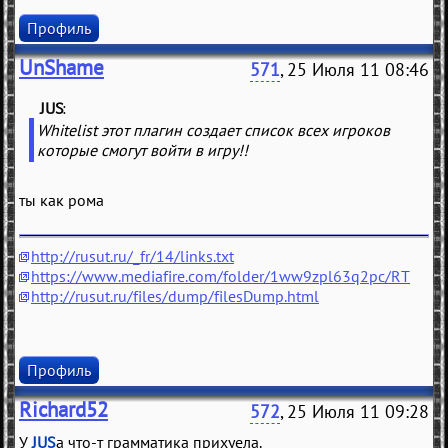
Профиль
UnShame
571
, 25 Июля 11 08:46
JUS
(
)
Whitelist этот плагин создает список всех игроков
которые смогут войти в игру!!
ты как рома
http://rusut.ru/_fr/14/links.txt
https://www.mediafire.com/folder/1ww9zpl63q2pc/RT
http://rusut.ru/files/dump/filesDump.html
Профиль
Richard52
572
, 25 Июля 11 09:28
У
JUS
а что-т грамматика прихуела.