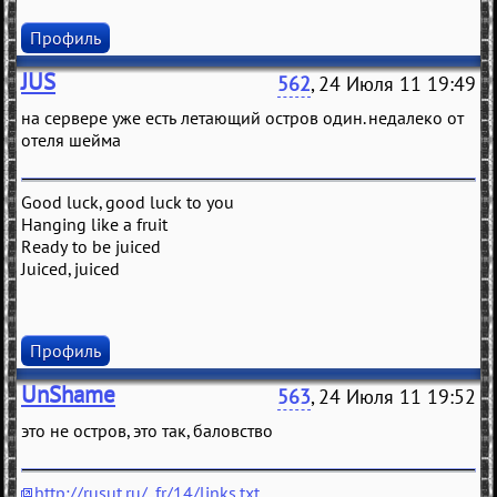
Профиль
JUS
562
, 24 Июля 11 19:49
на сервере уже есть летающий остров один. недалеко от
отеля шейма
Good luck, good luck to you
Hanging like a fruit
Ready to be juiced
Juiced, juiced
Профиль
UnShame
563
, 24 Июля 11 19:52
это не остров, это так, баловство
http://rusut.ru/_fr/14/links.txt