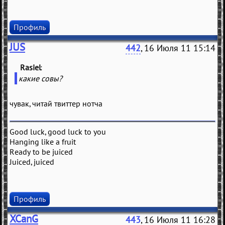
Профиль
JUS
442
, 16 Июля 11 15:14
Rasiel
(
)
какие совы?
чувак, читай твиттер нотча
Good luck, good luck to you
Hanging like a fruit
Ready to be juiced
Juiced, juiced
Профиль
XCanG
443
, 16 Июля 11 16:28