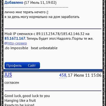
Добавлено
(17 Июль 11, 19:02)
---------------------------------------------
лично мне терять нечего (:
я за день могу нормально на дом заработать
Мой IP сменился с 89.113.234.78/185.42.146.32 на
83.167.1.167
. Теперь будет этот. Надолго. Порты те же.
http-сервер
.do impossible beat unbeatable
Профиль
Сайт
JUS
458
, 17 Июля 11 15:06
согласен
Good luck, good luck to you
Hanging like a fruit
Ready to be juiced