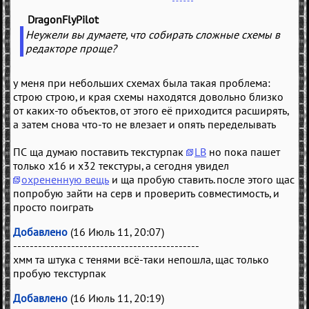
DragonFlyPilot
(
)
Неужели вы думаете, что собирать сложные схемы в
редакторе проще?
у меня при небольших схемах была такая проблема:
строю строю, и края схемы находятся довольно близко
от каких-то объектов, от этого её приходится расширять,
а затем снова что-то не влезает и опять переделывать
ПС ща думаю поставить текстурпак
LB
но пока пашет
только х16 и х32 текстуры, а сегодня увидел
охрененную вещь
и ща пробую ставить. после этого щас
попробую зайти на серв и проверить совместимость, и
просто поиграть
Добавлено
(16 Июль 11, 20:07)
---------------------------------------------
хмм та штука с тенями всё-таки непошла, щас только
пробую текстурпак
Добавлено
(16 Июль 11, 20:19)