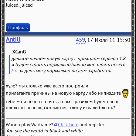
Juiced, juiced
Профиль
Antill
459
, 17 Июля 11 15:30
XCanG
(
)
давайте начнём новую карту с приходом сервера 1.8
и будем строить нормально?лично мне терять нечего
(: я за день могу нормально на дом заработать
хуле? мы столько уже всего построили
прилагайте причины на новую карту, либо нипиздите
тебе мб и нечего терять, а нам с разилем будет очень
плохо. ты знаешь, сколько мы глину искали блеать?
Wanna play Warframe?
Click here
and register!
You see the world in black and white