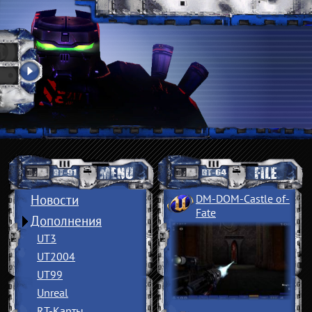
Новости
DM-DOM-Castle of
­
Fate
Дополнения
UT3
UT2004
UT99
Unreal
RT-Карты