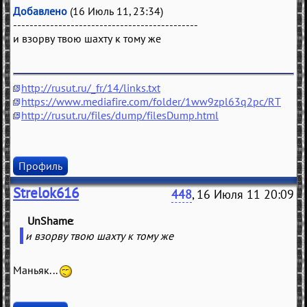
Добавлено
(16 Июль 11, 23:34)
---------------------------------------------
и взорву твою шахту к тому же
http://rusut.ru/_fr/14/links.txt
https://www.mediafire.com/folder/1ww9zpl63q2pc/RT
http://rusut.ru/files/dump/filesDump.html
Профиль
Strelok616
448
, 16 Июля 11 20:09
UnShame
(
)
и взорву твою шахту к тому же
Маньяк...