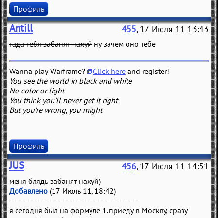
Профиль
Antill
455
, 17 Июля 11 13:43
тада тебя забанят нахуй
ну зачем оно тебе
Wanna play Warframe?
Click here
and register!
You see the world in black and white
No color or light
You think you'll never get it right
But you're wrong, you might
Профиль
JUS
456
, 17 Июля 11 14:51
меня блядь забанят нахуй)
Добавлено
(17 Июль 11, 18:42)
---------------------------------------------
я сегодня был на формуле 1. приеду в Москву, сразу