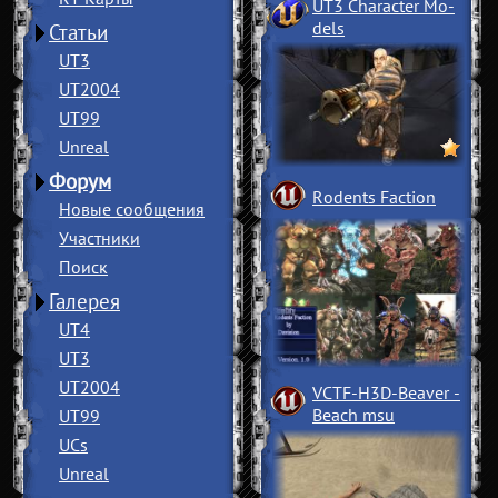
UT3 Character Mo
­
dels
Статьи
UT3
UT2004
UT99
Unreal
Форум
Rodents Faction
Новые сообщения
Участники
Поиск
Галерея
UT4
UT3
UT2004
VCTF-H3D-Beaver
­
Beach msu
UT99
UCs
Unreal