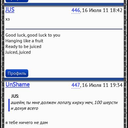
JUS
446
, 16 Июля 11 18:42
хз
Good luck, good luck to you
Hanging like a fruit
Ready to be juiced
Juiced, juiced
Профиль
UnShame
447
, 16 Июля 11 19:34
JUS
(
)
ашейм, ты мне должен лопату, кирку меч, 100 шерсти
и дохуя всего
я тебе ничего не дам