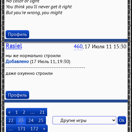
No color or light
You think you'll never get it right
But you're wrong, you might
Профиль
Rasiel
460
, 17 Июля 11 15:30
мы же нормально строили
Добавлено
(17 Июль 11, 19:30)
---------------------------------------------
даже охуенно строили
Профиль
«
1
2
…
21
22
23
24
25
…
171
172
»