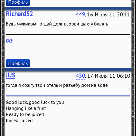
Профиль
Richard52
449
, 16 Июля 11 20:11
Будь мужиком -
отдай долг
взорви шахту блеять!
Профиль
JUS
450
, 17 Июля 11 06:10
тогда я сожгу твои отель и разъебу дом на воде
Good luck, good luck to you
Hanging like a fruit
Ready to be juiced
Juiced, juiced