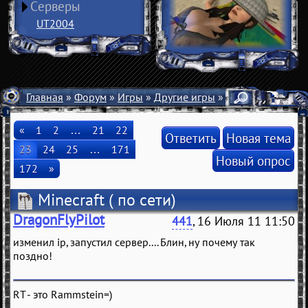
Серверы
UT2004
Главная
»
Форум
»
Игры
»
Другие игры
» Minecraft
«
1
2
…
21
22
Ответить
Новая тема
23
24
25
…
171
Новый опрос
172
»
Minecraft
( по сети)
DragonFlyPilot
441
, 16 Июля 11 11:50
изменил ip, запустил сервер.... Блин, ну почему так
поздно!
RT - это Rammstein=)