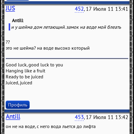
JUS
452
, 17 Июля 11 13:41
Antill
(
)
и у шейма дом летающий. замок на воде мой блеать
??
это не шейма? на воде высоко который
Good luck, good luck to you
Hanging like a fruit
Ready to be juiced
Juiced, juiced
Профиль
Antill
453
, 17 Июля 11 13:42
он не на воде, с него вода льется до лифта