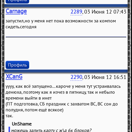
Carnage
2289
, 03 Июня 12 07:43
запустил,но у меня нет пока возможности за компом
сидеть.сегодня
Профиль
XCanG
2290
, 03 Июня 12 16:51
уууу, как всё запущено... кароче у меня тут устраивалась
денюха, поэтому как я изчез в пятницу, так и небыло
времени выйти в инет
(ПТ подготовка, СБ праздник с захватом ВС, ВС сон до
полудня, потом ещё всякое)
так.
UnShame
(
)
можешь залить карту с ж\д 6к блоков?