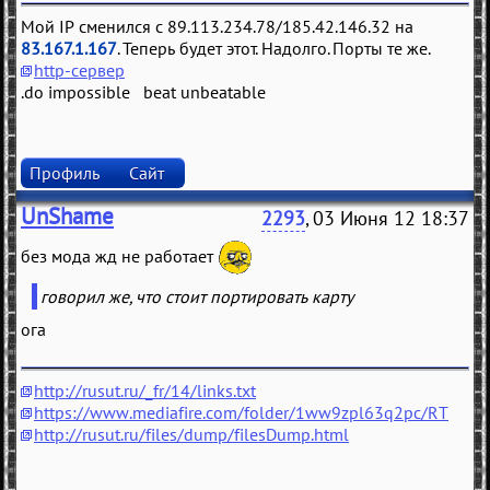
Мой IP сменился с 89.113.234.78/185.42.146.32 на
83.167.1.167
. Теперь будет этот. Надолго. Порты те же.
http-сервер
.do impossible beat unbeatable
Профиль
Сайт
UnShame
2293
, 03 Июня 12 18:37
без мода жд не работает
говорил же, что стоит портировать карту
ога
http://rusut.ru/_fr/14/links.txt
https://www.mediafire.com/folder/1ww9zpl63q2pc/RT
http://rusut.ru/files/dump/filesDump.html