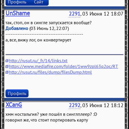
Профиль
Сайт
UnShame
2291
, 03 Июня 12 18:07
так, стоп, он в сингле запускается вообще?
Добавлено
(03 Июнь 12, 22:07)
---------------------------------------------
а, все, вижу лог, он конвертирует
http://rusut.ru/_fr/14/links.txt
https://www.mediafire.com/folder/1ww9zpl63q2pc/RT
http://rusut.ru/files/dump/filesDump.html
Профиль
XCanG
2292
, 03 Июня 12 18:12
хмм ностальгия? уже пошёл в синглплеер? :D
говорил же, что стоит портировать карту