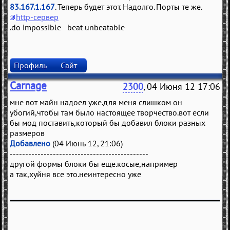
83.167.1.167
. Теперь будет этот. Надолго. Порты те же.
http-сервер
.do impossible beat unbeatable
Профиль
Сайт
Carnage
2300
, 04 Июня 12 17:06
мне вот майн надоел уже.для меня слишком он
убогий,чтобы там было настоящее творчество.вот если
бы мод поставить,который бы добавил блоки разных
размеров
Добавлено
(04 Июнь 12, 21:06)
---------------------------------------------
другой формы блоки бы еще.косые,например
а так,хуйня все это.неинтересно уже