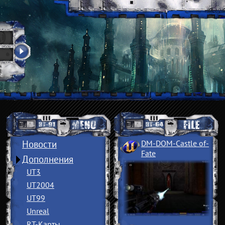
Новости
DM-DOM-Castle of
­
Fate
Дополнения
UT3
UT2004
UT99
Unreal
RT-Карты