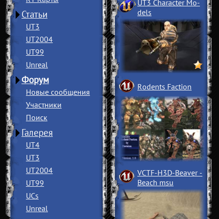
UT3 Character Mo
­
dels
Статьи
UT3
UT2004
UT99
Unreal
Форум
Rodents Faction
Новые сообщения
Участники
Поиск
Галерея
UT4
UT3
UT2004
VCTF-H3D-Beaver
­
Beach msu
UT99
UCs
Unreal