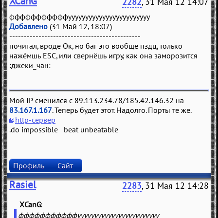
XCanG
2282
, 31 Мая 12 14:07
фффффффффффуууууууууууууууууууууууу
Добавлено
(31 Май 12, 18:07)
---------------------------------------------
почитал, вроде Ок, но баг это вообще пздц, только
нажёмшь ESC, или свернёшь игру, как она заморозится
:джеки_чан:
Мой IP сменился с 89.113.234.78/185.42.146.32 на
83.167.1.167
. Теперь будет этот. Надолго. Порты те же.
http-сервер
.do impossible beat unbeatable
Профиль
Сайт
Rasiel
2283
, 31 Мая 12 14:28
XCanG
(
)
фффффффффффуууууууууууууууууууууууу