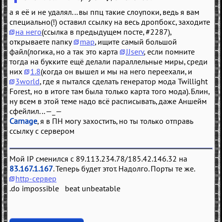
а я её и не удалял... вы ппц такие слоупоки, ведь я вам
специально(!) оставил ссылку на весь дропбокс, заходите
на него
(ссылка в предыдущем посте, #2287),
открываете папку
map
, ищите самый большой
файл(логика, но а так это карта
JJserv
, если помните
тогда на букките ещё делали параллельные миры, среди
них
1.8
(когда он вышел и мы на него переехали, и
3world
, где я пытался сделать генератор мода Twillight
Forest, но в итоге там была только карта того мода). Блин,
ну всем в этой теме надо всё расписывать, даже Аншейм
сфейлил... —_—
Carnage
, я в ПН могу захостить, но ты только отправь
ссылку с сервером
Мой IP сменился с 89.113.234.78/185.42.146.32 на
83.167.1.167
. Теперь будет этот. Надолго. Порты те же.
http-сервер
.do impossible beat unbeatable