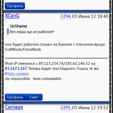
Профиль
XCanG
2294
, 03 Июня 12 18:40
UnShame
(
)
без мода жд не работает
оно будет работать только на букките с плагином вроде
CraftBook/FalseBook
Мой IP сменился с 89.113.234.78/185.42.146.32 на
83.167.1.167
. Теперь будет этот. Надолго. Порты те же.
http-сервер
.do impossible beat unbeatable
Профиль
Сайт
Carnage
2295
, 03 Июня 12 19:32