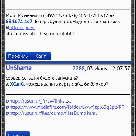
Мой IP сменился с 89.113.234.78/185.42.146.32 на
83.167.1.167
. Теперь будет этот. Надолго. Порты те же.
http-сервер
.do impossible beat unbeatable
Профиль
Сайт
UnShame
2288
, 03 Июня 12 07:37
сервер сегодня будете запускать?
а,
XCanG
, можешь залить карту с ж\д 6к блоков?
http://rusut.ru/_fr/14/links.txt
https://www.mediafire.com/folder/1ww9zpl63q2pc/RT
http://rusut.ru/files/dump/filesDump.html
Профиль