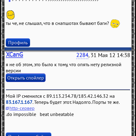
ты че, не слышал, что в снапшотах бывают баги?
Профиль
XCanG
2284
, 31 Мая 12 14:38
я не об этом, это было к тому, что опять нету релизной
версии
Мой IP сменился с 89.113.234.78/185.42.146.32 на
83.167.1.167
. Теперь будет этот. Надолго. Порты те же.
http-сервер
.do impossible beat unbeatable