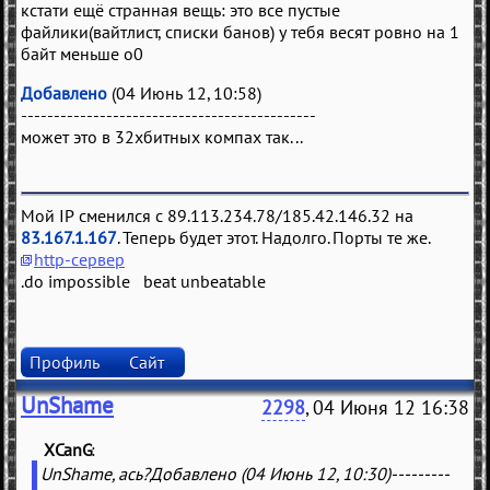
кстати ещё странная вещь: это все пустые
файлики(вайтлист, списки банов) у тебя весят ровно на 1
байт меньше о0
Добавлено
(04 Июнь 12, 10:58)
---------------------------------------------
может это в 32хбитных компах так...
Мой IP сменился с 89.113.234.78/185.42.146.32 на
83.167.1.167
. Теперь будет этот. Надолго. Порты те же.
http-сервер
.do impossible beat unbeatable
Профиль
Сайт
UnShame
2298
, 04 Июня 12 16:38
XCanG
(
)
UnShame, ась?Добавлено (04 Июнь 12, 10:30)---------