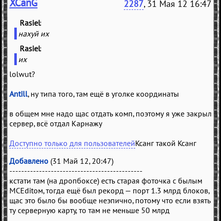
XCanG
2287
, 31 Мая 12 16:47
Rasiel
(
)
нахуй их
Rasiel
(
)
их
lolwut?
Antill
, ну типа того, там ещё в уголке координаты
в общем мне надо щас отдать комп, поэтому я уже закрыл
сервер, всё отдал Карнажу
Доступно только для пользователей
Добавлено
(31 Май 12, 20:47)
---------------------------------------------
кстати там (на дропбоксе) есть старая фоточка с былым
MCEditом, тогда ещё был рекорд — порт 1.3 млрд блоков,
щас это было бы вообще неэпично, потому что если взять
ту серверную карту, то там не меньше 50 млрд