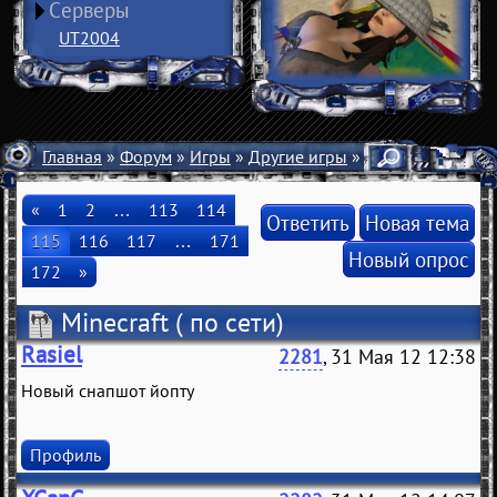
Серверы
UT2004
Главная
»
Форум
»
Игры
»
Другие игры
» Minecraft
«
1
2
…
113
114
Ответить
Новая тема
115
116
117
…
171
Новый опрос
172
»
Minecraft
( по сети)
Rasiel
2281
, 31 Мая 12 12:38
Новый снапшот йопту
Профиль