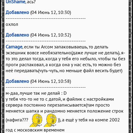
UnShame
, ась?
Добавлено
(04 Июнь 12, 10:30)
---------------------------------------------
охлол
Добавлено
(04 Июнь 12, 10:32)
---------------------------------------------
Carnage
, если ты Arcом запаковываешь, то делать
экзешник вовсе необязательно(даже лучше не делать), я-
то это делал тогда, когда у тебя его небыло, чтобы ты без
проги распаковал, а когда она у нас есть, то можно без
неё передавать(чуть-чуть, но меньше файл весить будет)
Добавлено
(04 Июнь 12, 10:58)
---------------------------------------------
м-даа, лучше так не делай : D
у тебя что-то не то с датой, и файлик с настройками
сервера постоянно перезаписывается(там просто
меняется шапка и рандомно меняется положение строк
(нафига???
)), а ещё у тебя на компе 2002
год с московским временем