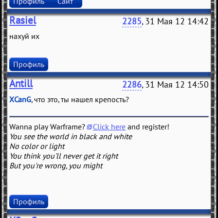
Профиль
Сайт
Rasiel
2285
, 31 Мая 12 14:42
нахуй их
Профиль
Antill
2286
, 31 Мая 12 14:50
XCanG
, что это, ты нашел крепость?
Wanna play Warframe?
Click here
and register!
You see the world in black and white
No color or light
You think you'll never get it right
But you're wrong, you might
Профиль