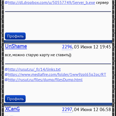
http://dl.dropbox.com/u/50557749/Server_b.exe
сервер
Профиль
UnShame
2296
, 03 Июня 12 19:45
все, можно старую карту не ставить))
http://rusut.ru/_fr/14/links.txt
https://www.mediafire.com/folder/1ww9zpl63q2pc/RT
http://rusut.ru/files/dump/filesDump.html
Профиль
XCanG
2297
, 04 Июня 12 06:58