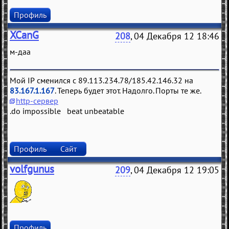
Профиль
XCanG
208
, 04 Декабря 12 18:46
м-даа
Мой IP сменился с 89.113.234.78/185.42.146.32 на
83.167.1.167
. Теперь будет этот. Надолго. Порты те же.
http-сервер
.do impossible beat unbeatable
Профиль
Сайт
volfgunus
209
, 04 Декабря 12 19:05
Профиль