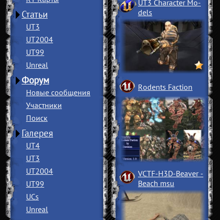
UT3 Character Mo
­
dels
Статьи
UT3
UT2004
UT99
Unreal
Форум
Rodents Faction
Новые сообщения
Участники
Поиск
Галерея
UT4
UT3
UT2004
VCTF-H3D-Beaver
­
Beach msu
UT99
UCs
Unreal