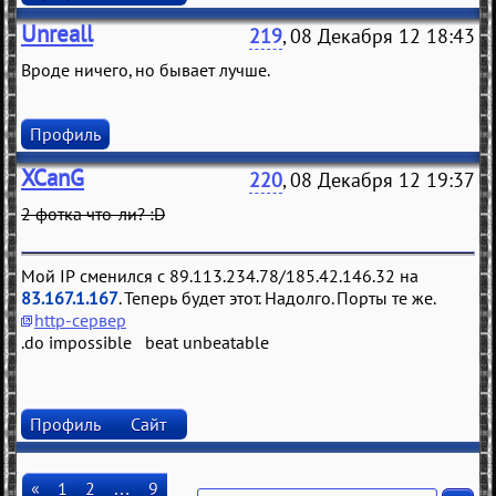
Unreall
219
, 08 Декабря 12 18:43
Вроде ничего, но бывает лучше.
Профиль
XCanG
220
, 08 Декабря 12 19:37
2 фотка что-ли? :D
Мой IP сменился с 89.113.234.78/185.42.146.32 на
83.167.1.167
. Теперь будет этот. Надолго. Порты те же.
http-сервер
.do impossible beat unbeatable
Профиль
Сайт
«
1
2
…
9