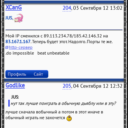
XCanG
204
, 03 Сентября 12 13:02
JUS
,
Мой IP сменился с 89.113.234.78/185.42.146.32 на
83.167.1.167
. Теперь будет этот. Надолго. Порты те же.
http-сервер
.do impossible beat unbeatable
Профиль
Сайт
Godlike
205
, 04 Сентября 12 12:32
JUS
(
)
нут так лучше поиграть в обычную дьяблу или в эту?
лучше сначала вобычный а потом в этот иначе в
обычный играть не захочется