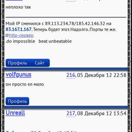
неплохо так
Мой IP сменился с 89.113.234.78/185.42.146.32 на
83.167.1.167
. Теперь будет этот. Надолго. Порты те же.
http-сервер
.do impossible beat unbeatable
Профиль
Сайт
volfgunus
216
, 05 Декабря 12 22:58
он просто ел мало
Профиль
Unreall
217
, 08 Декабря 12 13:54