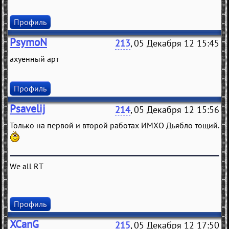
Профиль
PsymoN
213
, 05 Декабря 12 15:45
ахуенный арт
Профиль
Psavelij
214
, 05 Декабря 12 15:56
Только на первой и второй работах ИМХО Дьябло тощий.
We all RT
Профиль
XCanG
215
, 05 Декабря 12 17:50