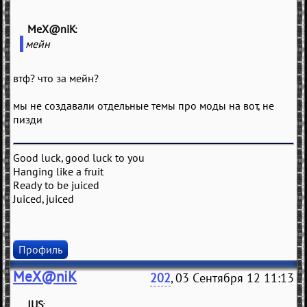
MeX@niK
(
)
мейн
втф? что за мейн?
мы не создавали отдельные темы про моды на вот, не
пизди
Good luck, good luck to you
Hanging like a fruit
Ready to be juiced
Juiced, juiced
Профиль
MeX@niK
202
, 03 Сентября 12 11:13
JUS
(
)