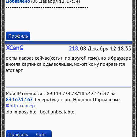
Добавлено
(08 Декабря 12, 17:54)
---------------------------------------------
Профиль
XCanG
218
, 08 Декабря 12 18:35
ох ты. какраз сейчас(хоть и по другой теме), но в браузере
висела картинка с дьяволицей, может кому понравится
этот арт
Мой IP сменился с 89.113.234.78/185.42.146.32 на
83.167.1.167
. Теперь будет этот. Надолго. Порты те же.
http-сервер
.do impossible beat unbeatable
Профиль
Сайт