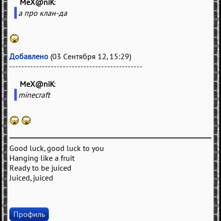
MeX@niK
(
)
а про клан-да
Добавлено
(03 Сентября 12, 15:29)
---------------------------------------------
MeX@niK
(
)
minecraft
Good luck, good luck to you
Hanging like a fruit
Ready to be juiced
Juiced, juiced
Профиль