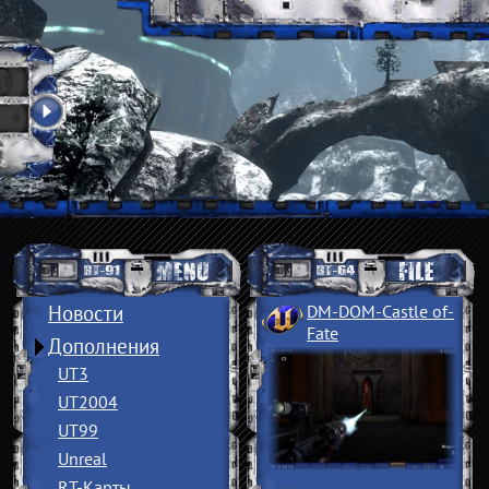
Новости
DM-DOM-Castle of
­
Fate
Дополнения
UT3
UT2004
UT99
Unreal
RT-Карты