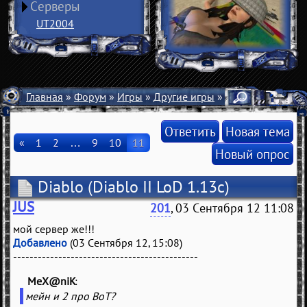
Серверы
UT2004
Главная
»
Форум
»
Игры
»
Другие игры
» Diablo
Ответить
Новая тема
«
1
2
…
9
10
11
Новый опрос
Diablo
(Diablo II LoD 1.13c)
JUS
201
, 03 Сентября 12 11:08
мой сервер же!!!
Добавлено
(03 Сентября 12, 15:08)
---------------------------------------------
MeX@niK
(
)
мейн и 2 про ВоТ?