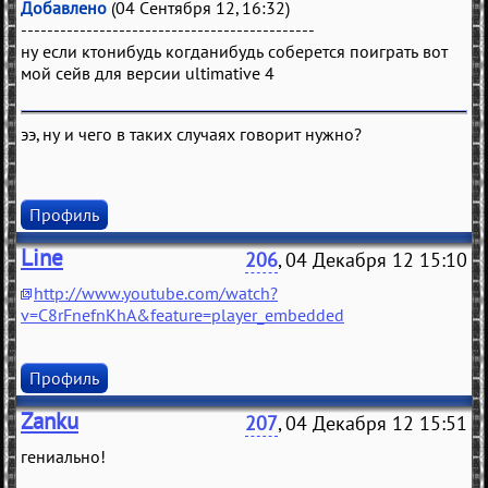
Добавлено
(04 Сентября 12, 16:32)
---------------------------------------------
ну если ктонибудь когданибудь соберется поиграть вот
мой сейв для версии ultimative 4
ээ, ну и чего в таких случаях говорит нужно?
Профиль
Line
206
, 04 Декабря 12 15:10
http://www.youtube.com/watch?
v=C8rFnefnKhA&feature=player_embedded
Профиль
Zanku
207
, 04 Декабря 12 15:51
гениально!