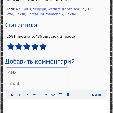
Теги:
машины
,
пещера
,
warfare
,
Карта
,
война
,
UT3
,
War
,
шахта
,
Unreal Tournament 3
,
шахты
Статистика
2581 просмотр, 486 загрузок,
2
голоса
Добавить комментарий