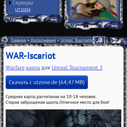
Серверы
UT2004
Главная
»
Дополнения
»
Unreal Tournament 3
»
Карты
»
Wa
WAR-Iscariot
Warfare
карта
для
Unreal Tournament 3
Скачать с utzone.de (64,47 MB)
Средняя карта, расчитаная на 10-18 человек.
Старая заброшеная шахта. Отличное место для боя!