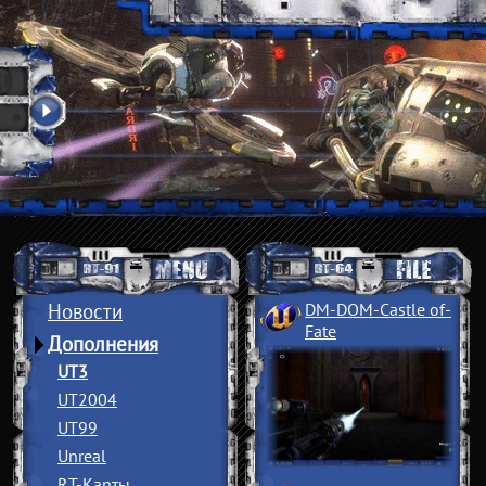
Новости
DM-DOM-Castle of
­
Fate
Дополнения
UT3
UT2004
UT99
Unreal
RT-Карты