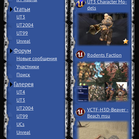
UT3 Character Mo
­
dels
Статьи
UT3
UT2004
UT99
Unreal
Форум
Rodents Faction
Новые сообщения
Участники
Поиск
Галерея
UT4
UT3
UT2004
VCTF-H3D-Beaver
­
Beach msu
UT99
UCs
Unreal