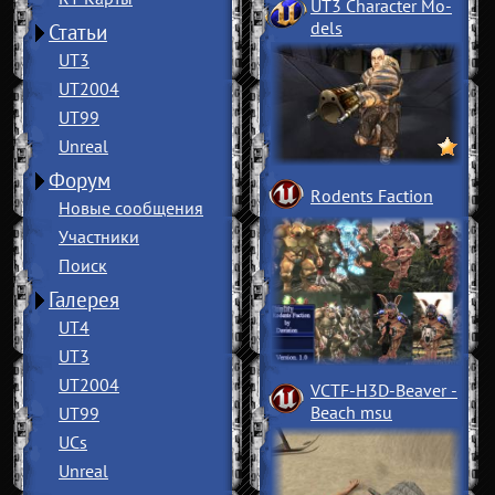
UT3 Character Mo
­
dels
Статьи
UT3
UT2004
UT99
Unreal
Форум
Rodents Faction
Новые сообщения
Участники
Поиск
Галерея
UT4
UT3
UT2004
VCTF-H3D-Beaver
­
Beach msu
UT99
UCs
Unreal