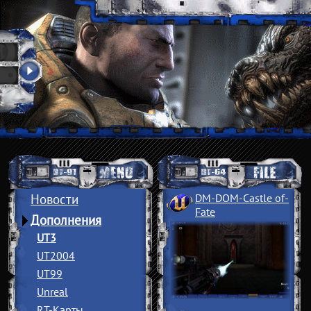
Новости
DM-DOM-Castle of
­
Fate
Дополнения
UT3
UT2004
UT99
Unreal
RT-Карты