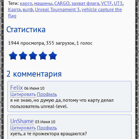
Теги:
карго
,
машины
,
CARGO
,
захват флага
,
VCTF
,
UT3
,
Карта
,
вцтф
,
Unreal Tournament 3
,
vehicle capture the
flag
Статистика
1944 просмотра, 355 загрузок,
1
голос
2 комментария
Felix
06 Июня 10
Цитировать
Профиль
я не знаю, но думую да, потому что карту делал
пользователь unreal-level.
UnShame
03 Июня 10
Цитировать
Профиль
хуеть, а те прожектора вращаются?