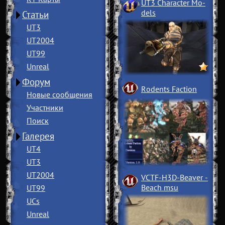
UT3 Character Mo
­
dels
Статьи
UT3
UT2004
UT99
Unreal
Форум
Rodents Faction
Новые сообщения
Участники
Поиск
Галерея
UT4
UT3
UT2004
VCTF-H3D-Beaver
­
Beach msu
UT99
UCs
Unreal