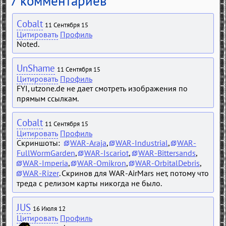
7 комментариев
Cobalt
11 Сентября 15
Цитировать
Профиль
Noted.
UnShame
11 Сентября 15
Цитировать
Профиль
FYI, utzone.de не дает смотреть изображения по
прямым ссылкам.
Cobalt
11 Сентября 15
Цитировать
Профиль
Скриншоты:
WAR-Araja
,
WAR-Industrial
,
WAR-
FullWormGarden
,
WAR-Iscariot
,
WAR-Bittersands
,
WAR-Imperia
,
WAR-Omikron
,
WAR-OrbitalDebris
,
WAR-Rizer
. Скринов для WAR-AirMars нет, потому что
треда с релизом карты никогда не было.
JUS
16 Июля 12
Цитировать
Профиль