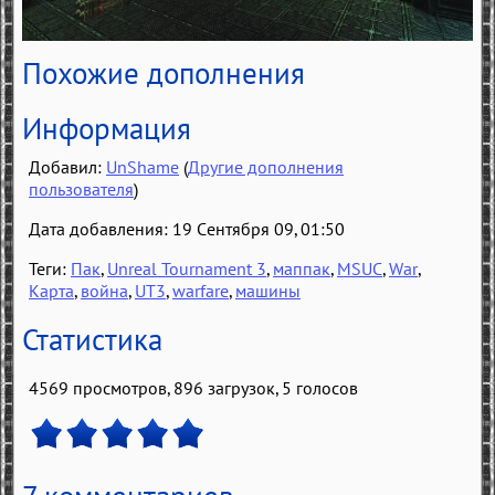
Похожие дополнения
Информация
Добавил:
UnShame
(
Другие дополнения
пользователя
)
Дата добавления: 19 Сентября 09, 01:50
Теги:
Пак
,
Unreal Tournament 3
,
маппак
,
MSUC
,
War
,
Карта
,
война
,
UT3
,
warfare
,
машины
Статистика
4569 просмотров, 896 загрузок,
5
голосов