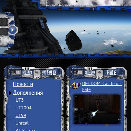
Новости
DM-DOM-Castle of
­
Fate
Дополнения
UT3
UT2004
UT99
Unreal
RT-Карты