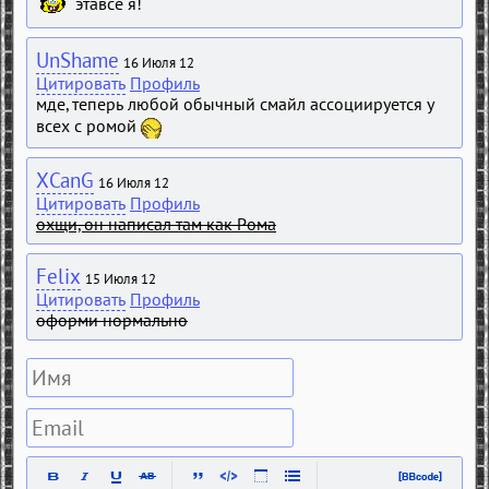
этавсе я!
UnShame
16 Июля 12
Цитировать
Профиль
мде, теперь любой обычный смайл ассоциируется у
всех с ромой
XCanG
16 Июля 12
Цитировать
Профиль
охщи, он написал там как Рома
Felix
15 Июля 12
Цитировать
Профиль
оформи нормально