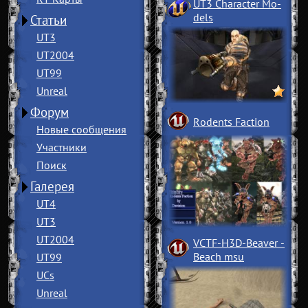
UT3 Character Mo
­
dels
Статьи
UT3
UT2004
UT99
Unreal
Форум
Rodents Faction
Новые сообщения
Участники
Поиск
Галерея
UT4
UT3
UT2004
VCTF-H3D-Beaver
­
Beach msu
UT99
UCs
Unreal