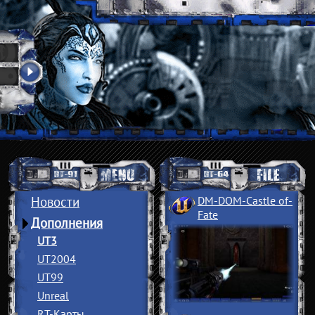
Новости
DM-DOM-Castle of
­
Fate
Дополнения
UT3
UT2004
UT99
Unreal
RT-Карты