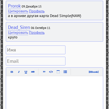
Prorok
09 Декабря 15
Цитировать
Профиль
а в архиве другая карта Dead Simple(NAW)
Dead_Siren
06 Октября 11
Цитировать
Профиль
круто