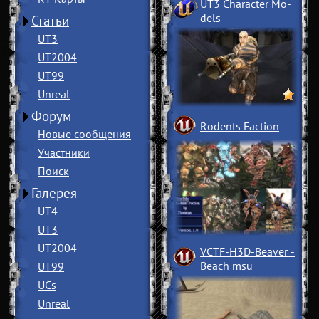
UT3 Character Mo
­
dels
Статьи
UT3
UT2004
UT99
Unreal
Форум
Rodents Faction
Новые сообщения
Участники
Поиск
Галерея
UT4
UT3
UT2004
VCTF-H3D-Beaver
­
Beach msu
UT99
UCs
Unreal