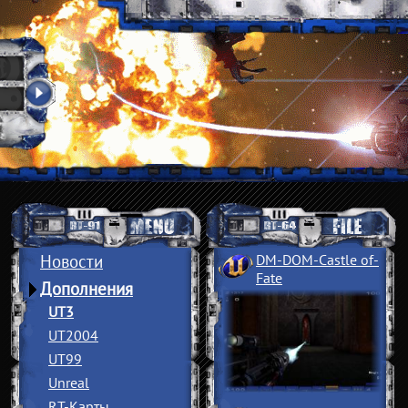
Новости
DM-DOM-Castle of
­
Fate
Дополнения
UT3
UT2004
UT99
Unreal
RT-Карты