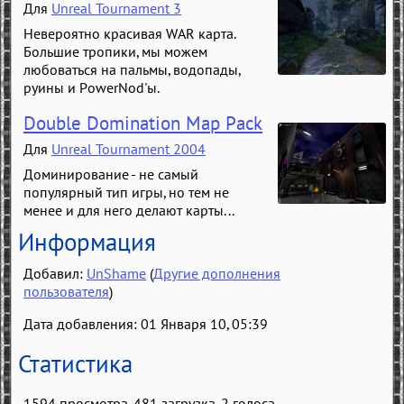
Для
Unreal Tournament 3
Невероятно красивая WAR карта.
Большие тропики, мы можем
любоваться на пальмы, водопады,
руины и PowerNod'ы.
Double Domination Map Pack
Для
Unreal Tournament 2004
Доминирование - не самый
популярный тип игры, но тем не
менее и для него делают карты...
Информация
Добавил:
UnShame
(
Другие дополнения
пользователя
)
Дата добавления: 01 Января 10, 05:39
Статистика
1594 просмотра, 481 загрузка,
2
голоса