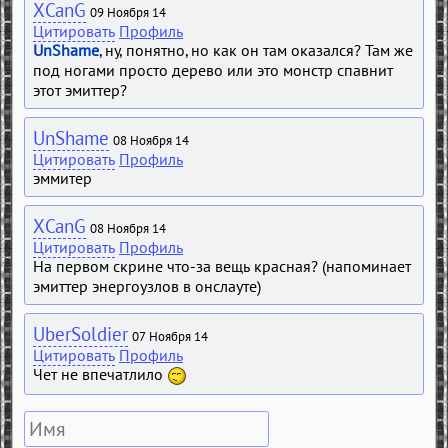
XCanG
09 Ноября 14
Цитировать
Профиль
UnShame
, ну, понятно, но как он там оказался? Там же
под ногами просто дерево или это монстр спавнит
этот эмиттер?
UnShame
08 Ноября 14
Цитировать
Профиль
эммитер
XCanG
08 Ноября 14
Цитировать
Профиль
На первом скрине что-за вещь красная? (напоминает
эмиттер энергоузлов в онслауте)
UberSoldier
07 Ноября 14
Цитировать
Профиль
Чет не впечатлило