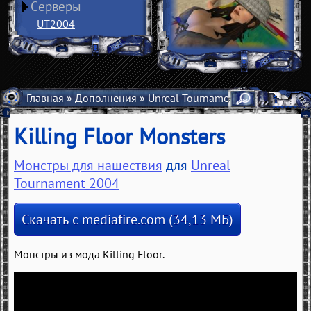
Серверы
UT2004
Главная
»
Дополнения
»
Unreal Tournament 2004
»
Разно
Killing Floor Monsters
Монстры для нашествия
для
Unreal
Tournament 2004
Скачать с mediafire.com (34,13 МБ)
Монстры из мода Killing Floor.