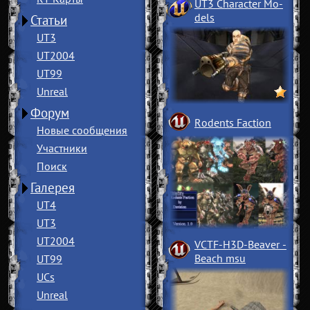
UT3 Character Mo
­
dels
Статьи
UT3
UT2004
UT99
Unreal
Форум
Rodents Faction
Новые сообщения
Участники
Поиск
Галерея
UT4
UT3
UT2004
VCTF-H3D-Beaver
­
Beach msu
UT99
UCs
Unreal