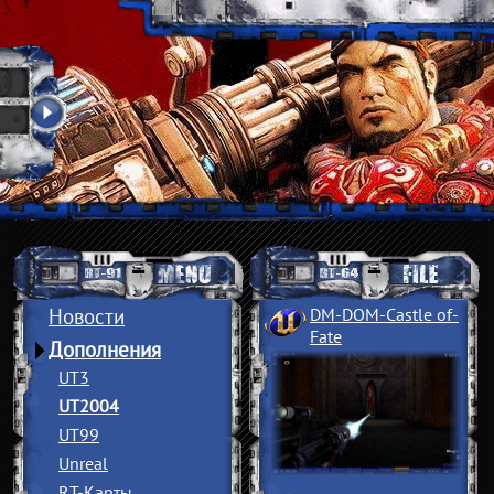
Новости
DM-DOM-Castle of
­
Fate
Дополнения
UT3
UT2004
UT99
Unreal
RT-Карты