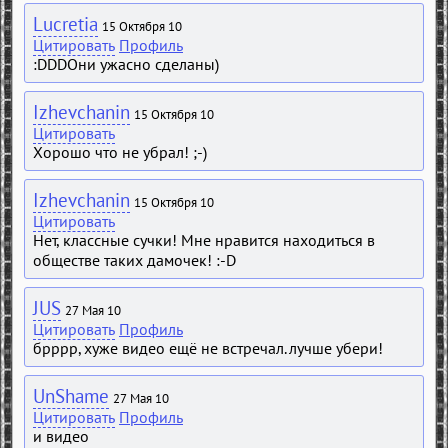
Lucretia
15 Октября 10
Цитировать
Профиль
:DDDОни ужасно сделаны)
Izhevchanin
15 Октября 10
Цитировать
Хорошо что не убрал! ;-)
Izhevchanin
15 Октября 10
Цитировать
Нет, классные сучки! Мне нравится находиться в
обществе таких дамочек! :-D
JUS
27 Мая 10
Цитировать
Профиль
брррр, хуже видео ещё не встречал. лучше убери!
UnShame
27 Мая 10
Цитировать
Профиль
и видео