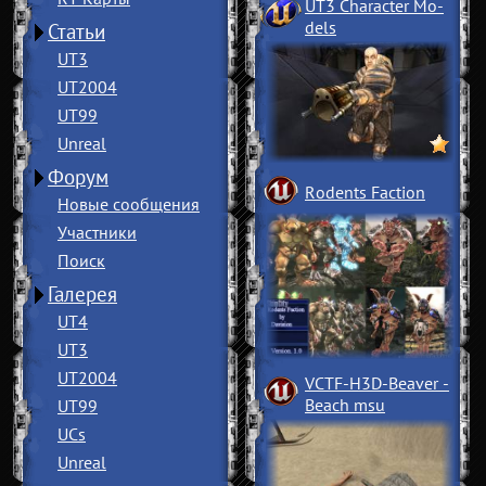
UT3 Character Mo
­
dels
Статьи
UT3
UT2004
UT99
Unreal
Форум
Rodents Faction
Новые сообщения
Участники
Поиск
Галерея
UT4
UT3
UT2004
VCTF-H3D-Beaver
­
Beach msu
UT99
UCs
Unreal