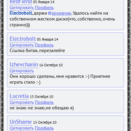
RedFiend
05 Января 14
Цитировать
Профиль
Electrobolt
, держи
архивчик
. Удалось найти на
собственном жестком диске(что, собственно, очень
странно)))
Electrobolt
05 Января 14
Цитировать
Профиль
Ссылка битая, перезалейте
Izhevchanin
16 Октября 10
Цитировать
Они хорошо сделаны, мне нравится :-) Приятнее
играть стало :-)
Lucretia
15 Октября 10
Цитировать
Профиль
не знаю-не знаю,не обещаю я)
UnShame
15 Октября 10
Цитировать
Профиль