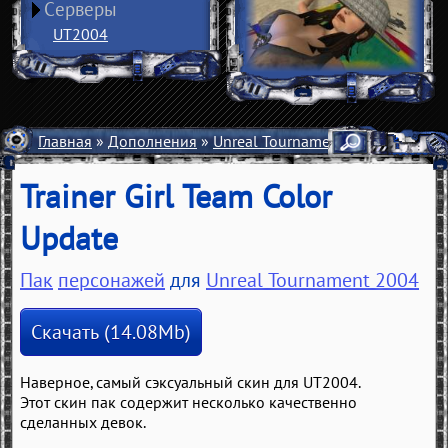
Серверы
UT2004
Главная
»
Дополнения
»
Unreal Tournament 2004
»
Персо
Trainer Girl Team Color
Update
Пак
персонажей
для
Unreal Tournament 2004
Скачать (14.08Mb)
Наверное, самый сэксуальный скин для UT2004.
Этот скин пак содержит несколько качественно
сделанных девок.