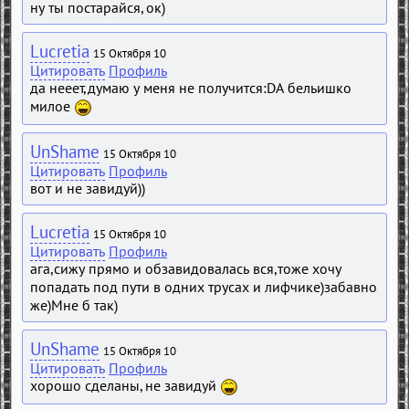
ну ты постарайся, ок)
Lucretia
15 Октября 10
Цитировать
Профиль
да нееет,думаю у меня не получится:DА бельишко
милое
UnShame
15 Октября 10
Цитировать
Профиль
вот и не завидуй))
Lucretia
15 Октября 10
Цитировать
Профиль
ага,сижу прямо и обзавидовалась вся,тоже хочу
попадать под пути в одних трусах и лифчике)забавно
же)Мне б так)
UnShame
15 Октября 10
Цитировать
Профиль
хорошо сделаны, не завидуй