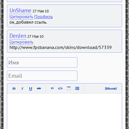
UnShame
27 Мая 10
Цитировать
Профиль
ок, добавил ссыль.
DenJen
27 Мая 10
Цитировать
http://www.fpsbanana.com/skins/download/57339