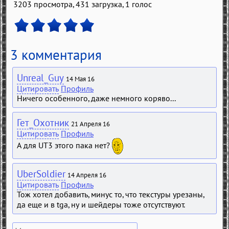
3203 просмотра, 431 загрузка,
1
голос
3 комментария
Unreal_Guy
14 Мая 16
Цитировать
Профиль
Ничего особенного, даже немного коряво...
Гет_Охотник
21 Апреля 16
Цитировать
Профиль
А для UT3 этого пака нет?
UberSoldier
14 Апреля 16
Цитировать
Профиль
Тож хотел добавить, минус то, что текстуры урезаны,
да еще и в tga, ну и шейдеры тоже отсутствуют.