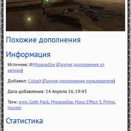
Похожие дополнения
Информация
Источник:
Mrparadize
(
Другие дополнения от
автора
)
Добавил:
Cobalt
(
Другие дополнения пользователя
)
Дата добавления: 14 Апреля 16, 19:43
Теги:
pyro
,
Geth Pack
,
Mrparadize
,
Mass Effect 3
,
Prime
,
Hunter
Статистика