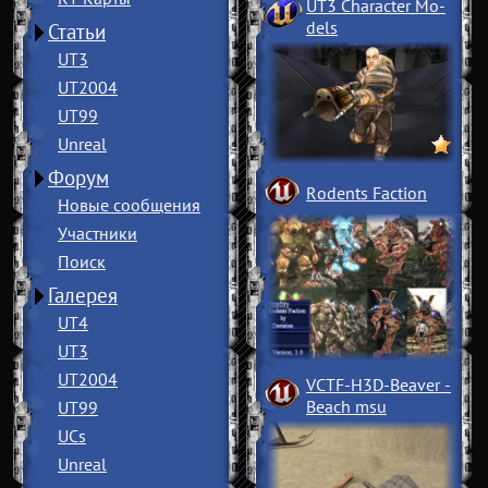
UT3 Character Mo
­
dels
Статьи
UT3
UT2004
UT99
Unreal
Форум
Rodents Faction
Новые сообщения
Участники
Поиск
Галерея
UT4
UT3
UT2004
VCTF-H3D-Beaver
­
Beach msu
UT99
UCs
Unreal