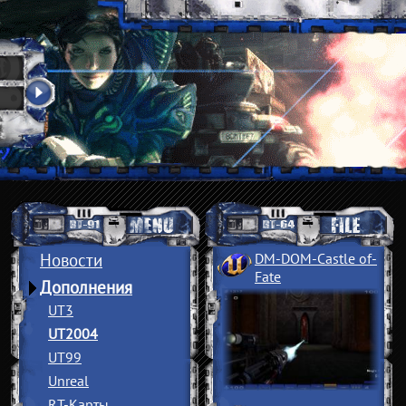
Новости
DM-DOM-Castle of
­
Fate
Дополнения
UT3
UT2004
UT99
Unreal
RT-Карты