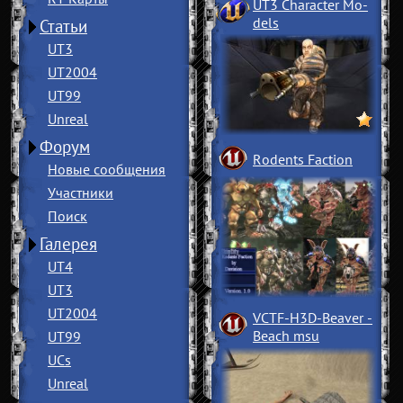
UT3 Character Mo
­
dels
Статьи
UT3
UT2004
UT99
Unreal
Форум
Rodents Faction
Новые сообщения
Участники
Поиск
Галерея
UT4
UT3
UT2004
VCTF-H3D-Beaver
­
Beach msu
UT99
UCs
Unreal