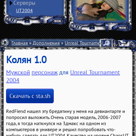
Серверы
UT2004
Главная
»
Дополнения
»
Unreal Tournament 2004
»
Персо
Колян 1.0
Мужской
персонаж
для
Unreal Tournament
2004
Скачать с sta.sh
RedFiend нашел эту бредятину у меня на девиантарте и
попросил выложить. Очень старая модель, 2006-2007
года, я тогда наткнулся на 3дмакс на одном из
компьютеров в универе и решил попробовать что-
нибудь сделать для UT2004. Качество на уровне ChaosUT