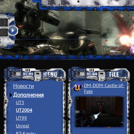
Новости
DM-DOM-Castle of
­
Fate
Дополнения
UT3
UT2004
UT99
Unreal
RT-Карты