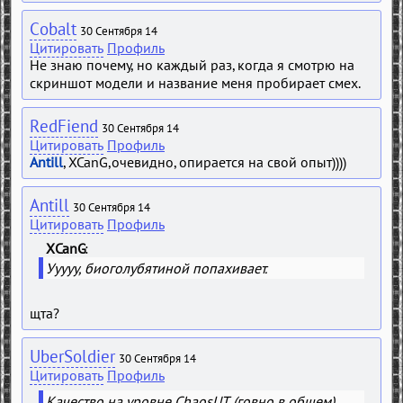
Cobalt
30 Сентября 14
Цитировать
Профиль
Не знаю почему, но каждый раз, когда я смотрю на
скриншот модели и название меня пробирает смех.
RedFiend
30 Сентября 14
Цитировать
Профиль
Antill
, XCanG,очевидно, опирается на свой опыт))))
Antill
30 Сентября 14
Цитировать
Профиль
XCanG
Ууууу, биоголубятиной попахивает.
щта?
UberSoldier
30 Сентября 14
Цитировать
Профиль
Качество на уровне ChaosUT (говно в общем).