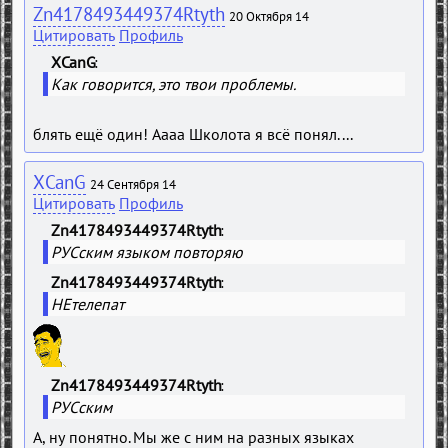
Zn4178493449374Rtyth
20 Октября 14
Цитировать
Профиль
XCanG
Как говорится, это твои проблемы.
блять ещё один! Аааа Школота я всё понял....
XCanG
24 Сентября 14
Цитировать
Профиль
Zn4178493449374Rtyth
РУСским языком повторяю
Zn4178493449374Rtyth
НЕтелепат
Zn4178493449374Rtyth
РУСским
А, ну понятно. Мы же с ним на разных языках