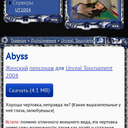
Серверы
UT2004
Главная
»
Дополнения
»
Unreal Tournament 2004
»
Персо
Abyss
Женский
персонаж
для
Unreal Tournament
2004
Скачать (4.1 MB)
Хороша чертовка, неправда ли? (Какие выразительные у
неё глаза, залюбуешься)
Кстати:
помимо отличного внешнего вида, эта чертовка
имеет спец-возможности, такие как полёт и создание