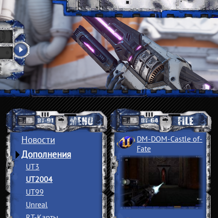
Новости
DM-DOM-Castle of
­
Fate
Дополнения
UT3
UT2004
UT99
Unreal
RT-Карты