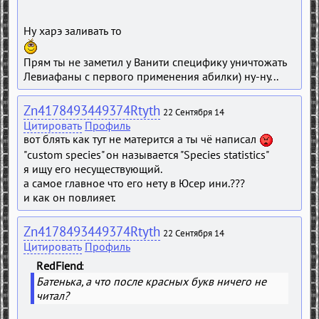
Ну харэ заливать то
Прям ты не заметил у Ванити специфику уничтожать
Левиафаны с первого применения абилки) ну-ну...
Zn4178493449374Rtyth
22 Сентября 14
Цитировать
Профиль
вот блять как тут не матерится а ты чё написал
"custom species" он называется "Species statistics"
я ищу его несуществующий.
а самое главное что его нету в Юсер ини.???
и как он повлияет.
Zn4178493449374Rtyth
22 Сентября 14
Цитировать
Профиль
RedFiend
Батенька, а что после красных букв ничего не
читал?