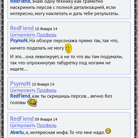
RedFiend
, знаю одну технику как грамотно
наскринить персов с полной детализацией, если
интересно, могу наклепать и дать тебе результаты.
RedFiend
10 Января 14
Цитировать
Профиль
PsymoN
, На обзоре персонажа прямо так, так что,
ничего поделать не могу
И это... она левитирует, а не то что вы там подумали,
так что опрокинутую табуретку под ногами не
ищите...
PsymoN
10 Января 14
Цитировать
Профиль
RedFiend
, как ты скришишь персов... вечно без
головы
RedFiend
09 Января 14
Цитировать
Профиль
Aberiu
, о, интересная инфа. То что мне надо.