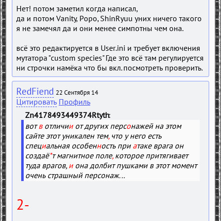
Нет! потом заметил когда написал,
да и потом Vanity, Popo, ShinRyuu уних ничего такого
я не замечял да и они менее симпотны чем она.
всё это редактируется в User.ini и требует включения
мутатора "custom species" Где это всё там регулируется
ни строчки намёка что бы вкл. посмотреть проверить.
RedFiend
22 Сентября 14
Цитировать
Профиль
Zn4178493449374Rtyth
вот
в
отличи
и
от других перс
о
нажей на этом
сайте этот уникален тем
,
что у него есть
спец
и
альная особен
н
ость при
а
таке врага он
создаё
*
т магнитное поле
,
которое притягивает
туда врагов,
и
она долбит пушками в этот момент
очень страшный персонаж...
2-