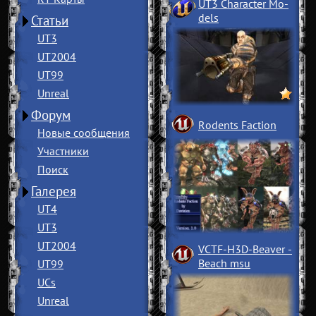
UT3 Character Mo
­
dels
Статьи
UT3
UT2004
UT99
Unreal
Форум
Rodents Faction
Новые сообщения
Участники
Поиск
Галерея
UT4
UT3
UT2004
VCTF-H3D-Beaver
­
Beach msu
UT99
UCs
Unreal