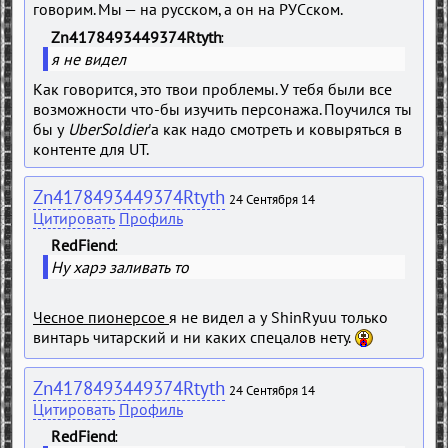
говорим. Мы — на русском, а он на РУСском.
Zn4178493449374Rtyth
я не видел
Как говорится, это твои проблемы. У тебя были все
возможности что-бы изучить персонажа. Поучился ты
бы у
UberSoldier
'а как надо смотреть и ковыряться в
контенте для UT.
Zn4178493449374Rtyth
24 Сентября 14
Цитировать
Профиль
RedFiend
Ну харэ заливать то
Чесное пионерсое
я не видел а у ShinRyuu только
винтарь читарский и ни каких спецалов нету.
Zn4178493449374Rtyth
24 Сентября 14
Цитировать
Профиль
RedFiend