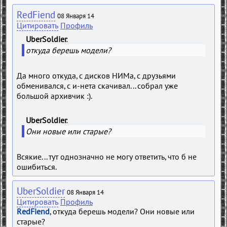
RedFiend
08 Января 14
Цитировать
Профиль
UberSoldier
откуда берешь модели?
Да много откуда, с дисков НИМа, с друзьями
обменивался, с и-нета скачивал... собрал уже
большой архивчик :).
UberSoldier
Они новые или старые?
Всякие... тут однозначно не могу ответить, что б не
ошибиться.
UberSoldier
08 Января 14
Цитировать
Профиль
RedFiend
, откуда берешь модели? Они новые или
старые?