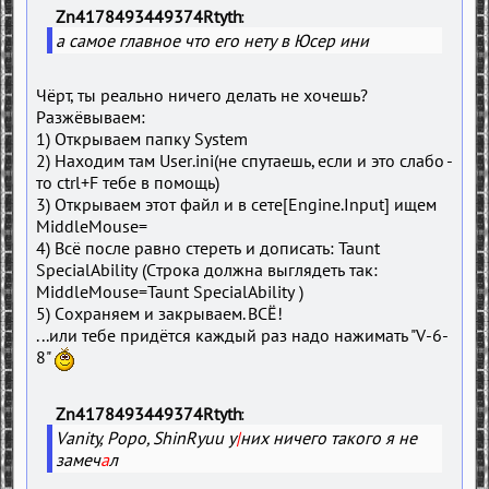
Zn4178493449374Rtyth
а самое главное что его нету в Юсер ини
Чёрт, ты реально ничего делать не хочешь?
Разжёвываем:
1) Открываем папку System
2) Находим там User.ini(не спутаешь, если и это слабо -
то ctrl+F тебе в помощь)
3) Открываем этот файл и в сете[Engine.Input] ищем
MiddleMouse=
4) Всё после равно стереть и дописать: Taunt
SpecialAbility (Строка должна выглядеть так:
MiddleMouse=Taunt SpecialAbility )
5) Сохраняем и закрываем. ВСЁ!
...или тебе придётся каждый раз надо нажимать "V-6-
8"
Zn4178493449374Rtyth
Vanity, Popo, ShinRyuu у
|
них ничего такого я не
замеч
а
л