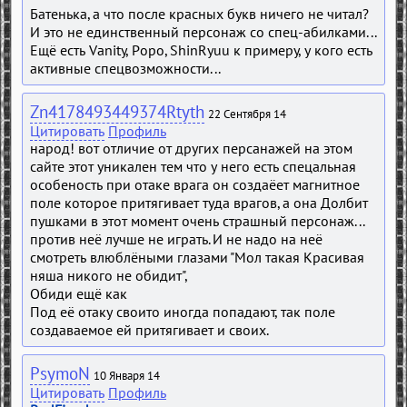
Батенька, а что после красных букв ничего не читал?
И это не единственный персонаж со спец-абилками...
Ещё есть Vanity, Popo, ShinRyuu к примеру, у кого есть
активные спецвозможности...
Zn4178493449374Rtyth
22 Сентября 14
Цитировать
Профиль
народ! вот отличие от других персанажей на этом
сайте этот уникален тем что у него есть спецальная
особеность при отаке врага он создаёет магнитное
поле которое притягивает туда врагов, а она Долбит
пушками в этот момент очень страшный персонаж...
против неё лучше не играть. И не надо на неё
смотреть влюблёными глазами "Мол такая Красивая
няша никого не обидит",
Обиди ещё как
Под её отаку своито иногда попадают, так поле
создаваемое ей притягивает и своих.
PsymoN
10 Января 14
Цитировать
Профиль