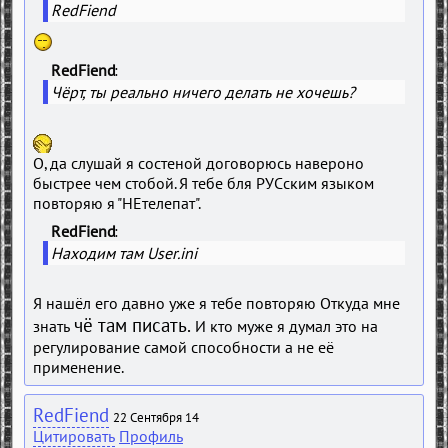
RedFiend
RedFiend
Чёрт, ты реально ничего делать не хочешь?
О, да слушай я состеной договорюсь навероно
быстрее чем стобой. Я тебе бля РУСским языком
повторяю я "НЕтелепат".
RedFiend
Находим там User.ini
Я нашёл его давно уже я тебе повторяю Откуда мне
чё там писать.
знать
И кто муже я думал это на
регулирование самой способности а не её
применение.
RedFiend
22 Сентября 14
Цитировать
Профиль