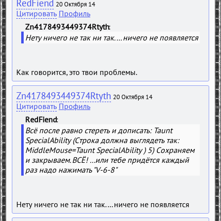
RedFiend
20 Октября 14
Цитировать
Профиль
Zn4178493449374Rtyth
Нету ничего не так ни так.... ничего не появляется
Как говорится, это твои проблемы.
Zn4178493449374Rtyth
20 Октября 14
Цитировать
Профиль
RedFiend
Всё после равно стереть и дописать: Taunt
SpecialAbility (Строка должна выглядеть так:
MiddleMouse=Taunt SpecialAbility ) 5) Сохраняем
и закрываем. ВСЁ! ...или тебе придётся каждый
раз надо нажимать "V-6-8"
Нету ничего не так ни так.... ничего не появляется