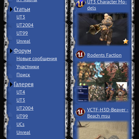
UT3 Character Mo
­
dels
Статьи
UT3
UT2004
UT99
Unreal
Форум
Rodents Faction
Новые сообщения
Участники
Поиск
Галерея
UT4
UT3
UT2004
VCTF-H3D-Beaver
­
Beach msu
UT99
UCs
Unreal