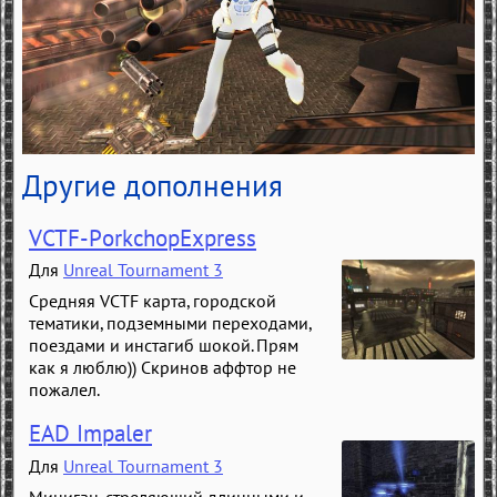
Другие дополнения
VCTF-PorkchopExpress
Для
Unreal Tournament 3
Средняя VCTF карта, городской
тематики, подземными переходами,
поездами и инстагиб шокой. Прям
как я люблю)) Скринов аффтор не
пожалел.
EAD Impaler
Для
Unreal Tournament 3
Миниган, стреляющий длинными и