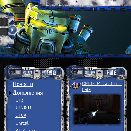
Новости
DM-DOM-Castle of
­
Fate
Дополнения
UT3
UT2004
UT99
Unreal
RT-Карты