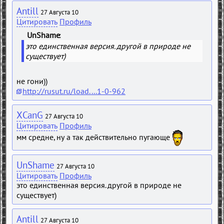
Antill
27 Августа 10
Цитировать
Профиль
UnShame
(
)
это единственная версия. другой в природе не
существует)
не гони))
http://rusut.ru/load....1-0-962
XCanG
27 Августа 10
Цитировать
Профиль
мм средне, ну а так действительно пугающе
UnShame
27 Августа 10
Цитировать
Профиль
это единственная версия. другой в природе не
существует)
Antill
27 Августа 10