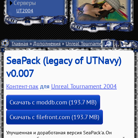
Серверы
UT2004
Главная
»
Дополнения
»
Unreal Tournament 2004
»
Моды
SeaPack (legacy of UTNavy)
v0.007
Контент-пак
для
Unreal Tournament 2004
Скачать с moddb.com (193.7 MB)
Скачать с filefront.com (193.7 MB)
Улучшенная и доработаная версия SeaPack'a. Он