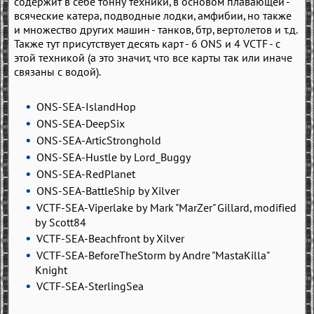
содержит в себе тонну техники, в основом плавающей -
всяческие катера, подводные лодки, амфибии, но также
и множество других машин - танков, бтр, вертолетов и т.д.
Также тут присутствует десять карт - 6 ONS и 4 VCTF - с
этой техникой (а это значит, что все карты так или иначе
связаны с водой).
ONS-SEA-IslandHop
ONS-SEA-DeepSix
ONS-SEA-ArticStronghold
ONS-SEA-Hustle by Lord_Buggy
ONS-SEA-RedPlanet
ONS-SEA-BattleShip by Xilver
VCTF-SEA-Viperlake by Mark "MarZer" Gillard, modified
by Scott84
VCTF-SEA-Beachfront by Xilver
VCTF-SEA-BeforeTheStorm by Andre "MastaKilla"
Knight
VCTF-SEA-SterlingSea