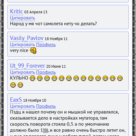
Kritic
03 Апреля 13
Цитировать
Народ у мя чот самолета нету чо делать?
Vasily_Pavlov
18 Ноября 11
Цитировать
Профиль
very nice
Ut_99_Forever
20 Июня 11
Цитировать
Профиль
КУЛЬНО
EaxS
18 Ноября 10
Цитировать
Профиль
Пздц я нашел почему он и мышкой не управлялся,
оказывается дело в настройках мутатора, там
скорость поворота стояла 0,5 а по умолчанию
должно было 1)))), и все равно очень быстро летит он,