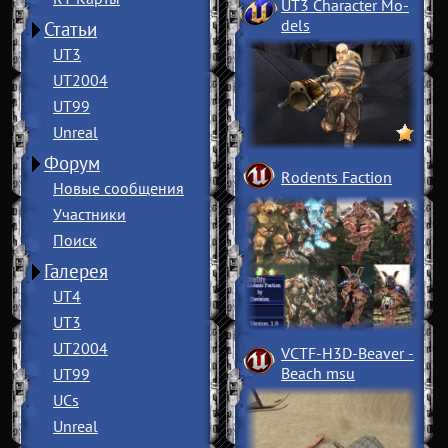
UT3 Character Mo
­
dels
Статьи
UT3
UT2004
UT99
Unreal
Форум
Rodents Faction
Новые сообщения
Участники
Поиск
Галерея
UT4
UT3
UT2004
VCTF-H3D-Beaver
­
Beach msu
UT99
UCs
Unreal