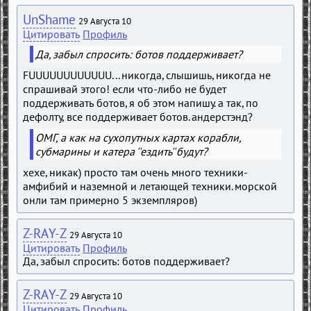
UnShame
29 Августа 10
Цитировать
Профиль
Да, забыл спросить: ботов поддерживает?
FUUUUUUUUUUUU... никогда, слышишь, никогда не
спрашивай этого! если что-либо не будет
поддерживать ботов, я об этом напишу. а так, по
дефолту, все поддерживает ботов. андерстэнд?
ОМГ, а как на сухопутных картах корабли,
субмарины и катера ''ездить'' будут?
хехе, никак) просто там очень много техники-
амфибий и наземной и летающей техники. морской
онли там примерно 5 экземпляров)
Z-RAY-Z
29 Августа 10
Цитировать
Профиль
Да, забыл спросить: ботов поддерживает?
Z-RAY-Z
29 Августа 10
Цитировать
Профиль