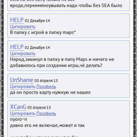
вроде,переименоувывать надо чтобы без SEA было
HELP
02 Декабря 14
Цитировать
В папку с игрой в папку maps*
HELP
02 Декабря 14
Цитировать
Народ,закинул в папку в папу Maps и ничего не
добавилось при создании игры,чё делать?
UnShame
03 Апреля 13
Цитировать
Профиль
да он просто карту нужную не нашел
XCanG
03 Апреля 13
Цитировать
Профиль
nyoro~n
давно его не включал, может и так