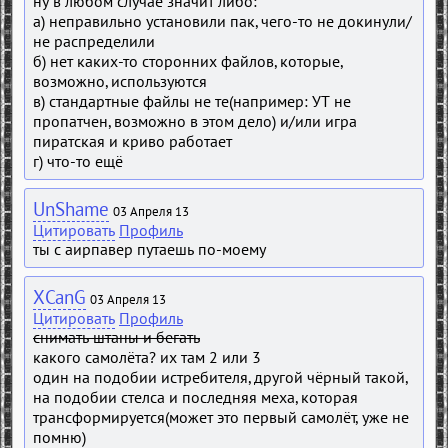
ну в любом случае значит либо:
а) неправильно установили пак, чего-то не докинули/
не распределили
б) нет каких-то сторонних файлов, которые,
возможно, используются
в) стандартные файлы не те(например: УТ не
пропатчен, возможно в этом дело) и/или игра
пиратская и криво работает
г) что-то ещё
UnShame
03 Апреля 13
Цитировать
Профиль
ты с аирпавер путаешь по-моему
XCanG
03 Апреля 13
Цитировать
Профиль
снимать штаны и бегать
какого самолёта? их там 2 или 3
один на подобии истребителя, другой чёрный такой,
на подобии стелса и последняя меха, которая
трансформируется(может это первый самолёт, уже не
помню)