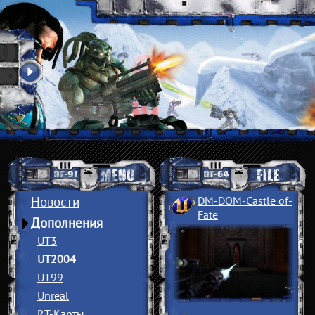
Новости
DM-DOM-Castle of
­
Fate
Дополнения
UT3
UT2004
UT99
Unreal
RT-Карты