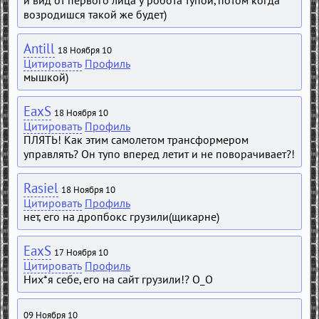
и вид от первого лица у робота тупой, потом когда
возродишся такой же будет)
Antill
18 Ноября 10
Цитировать
Профиль
мышкой)
EaxS
18 Ноября 10
Цитировать
Профиль
ПЛЯТЬ! Как этим самолетом трансформером
управлять? Он тупо вперед летит и не поворачивает?!
Rasiel
18 Ноября 10
Цитировать
Профиль
нет, его на дропбокс грузили(щикарне)
EaxS
17 Ноября 10
Цитировать
Профиль
Них*я себе, его на сайт грузили!? О_О
09 Ноября 10