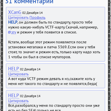
31 комментарий
XCanG
02 Декабря 14
Цитировать
Профиль
HELP
, он должен быть по стандарту, просто тебе
нужно какую-нибуть VCTF-карту. Скачай, например,
эту
и режим у тебя появится в списке.
Кстати, вообще этот режим появляется после
установки мегапака и патча 3369. Если они у тебя
стоят, то значит и режим есть, только карту надо хоть
1 чтобы он был в списке мутаторов.
HELP
02 Декабря 14
Цитировать
А вот куда VCTF режим девать я нз,скажите хоть у
меня нет такого по стандарту и не появлятся,беда(
HELP
02 Декабря 14
Цитировать
Всё,разобрался,у меня по стандарту просто они уже
есть но без SEA) только не все