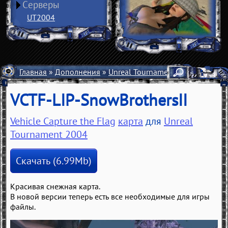
Серверы
UT2004
Главная
»
Дополнения
»
Unreal Tournament 2004
»
Карты
VCTF-LIP-SnowBrothersII
Vehicle Capture the Flag
карта
для
Unreal
Tournament 2004
Скачать (6.99Mb)
Красивая снежная карта.
В новой версии теперь есть все необходимые для игры
файлы.