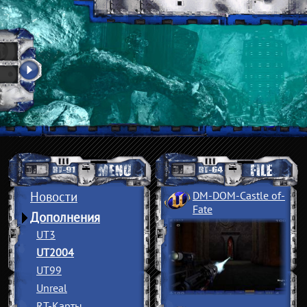
Новости
DM-DOM-Castle of
­
Fate
Дополнения
UT3
UT2004
UT99
Unreal
RT-Карты