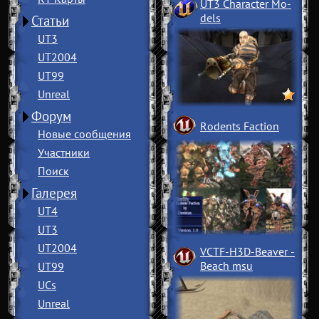
UT3 Character Mo
­
dels
Статьи
UT3
UT2004
UT99
Unreal
Форум
Rodents Faction
Новые сообщения
Участники
Поиск
Галерея
UT4
UT3
UT2004
VCTF-H3D-Beaver
­
Beach msu
UT99
UCs
Unreal