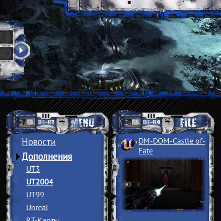
Новости
DM-DOM-Castle of
­
Fate
Дополнения
UT3
UT2004
UT99
Unreal
RT-Карты