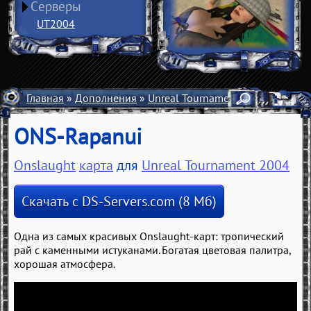
Серверы
UT2004
Главная
»
Дополнения
»
Unreal Tournament 2004
»
Карты
ONS-Rapanui
Onslaught
карта
для
Unreal Tournament 2004
Скачать с DS-Servers.com (8 Мб)
Одна из самых красивых Onslaught-карт: тропический
рай с каменными истуканами. Богатая цветовая палитра,
хорошая атмосфера.