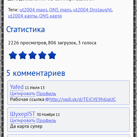
Теги:
ut2004 maps
,
ONS maps
,
ut2004 Onslaught
,
ut2004 карты
,
ONS карта
Статистика
2226 просмотров, 806 загрузок,
3
голоса
5 комментариев
Yafed
11 Июля 13
Цитировать
Профиль
Рабочая ссылка
http://yadi.sk/d/TEiCVE9h6iaUC
ШухерIST
30 Ноября 11
Цитировать
Профиль
Да карта супер