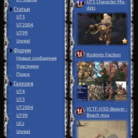
UT3 Character Mo
­
dels
Статьи
UT3
UT2004
UT99
Unreal
Форум
Rodents Faction
Новые сообщения
Участники
Поиск
Галерея
UT4
UT3
UT2004
VCTF-H3D-Beaver
­
Beach msu
UT99
UCs
Unreal