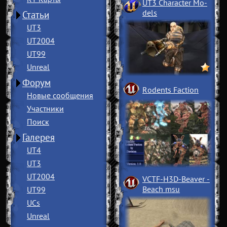
UT3 Character Mo
­
dels
Статьи
UT3
UT2004
UT99
Unreal
Форум
Rodents Faction
Новые сообщения
Участники
Поиск
Галерея
UT4
UT3
UT2004
VCTF-H3D-Beaver
­
Beach msu
UT99
UCs
Unreal