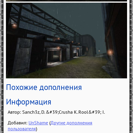
Похожие дополнения
Информация
Автор:
Sanch3z, D. &#39;Crusha K. Rool&#39; I.
Добавил:
UnShame
(
Другие дополнения
пользователя
)