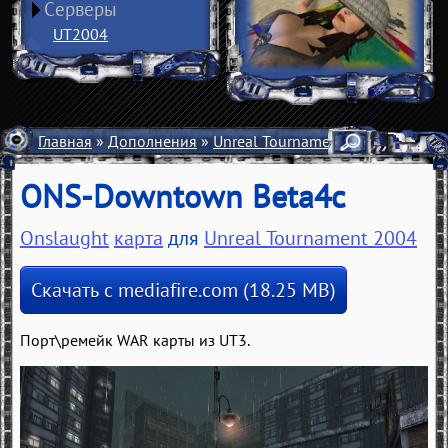
Серверы
UT2004
Главная
»
Дополнения
»
Unreal Tournament 2004
»
Карты
ONS-Downtown Beta4c
Onslaught
карта
для
Unreal Tournament 2004
Скачать с mediafire.com (18.25 MB)
Порт\ремейк WAR карты из UT3.