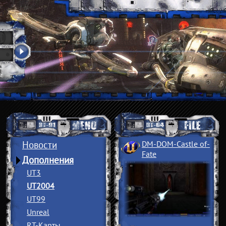
Новости
DM-DOM-Castle of
­
Fate
Дополнения
UT3
UT2004
UT99
Unreal
RT-Карты