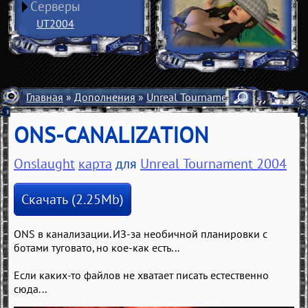
Серверы
UT2004
Главная
»
Дополнения
»
Unreal Tournament 2004
»
Карты
ONS-CANALIZATION
Onslaught
карта
для
Unreal Tournament 2004
Скачать (2.25Mb)
ONS в канализации. ИЗ-за необичной планировки с
ботами туговато, но кое-как есть...
Если каких-то файлов не хватает писать естественно
сюда...