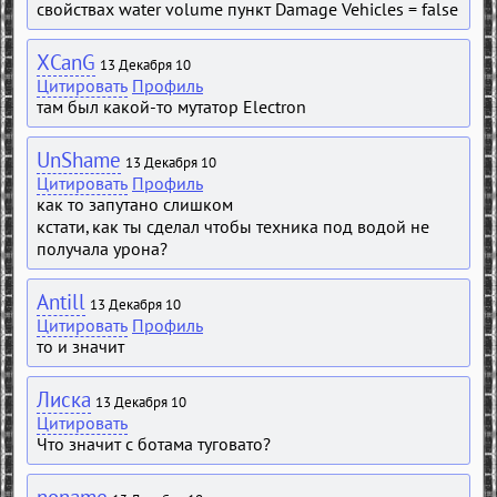
свойствах water volume пункт Damage Vehicles = false
XCanG
13 Декабря 10
Цитировать
Профиль
там был какой-то мутатор Electron
UnShame
13 Декабря 10
Цитировать
Профиль
как то запутано слишком
кстати, как ты сделал чтобы техника под водой не
получала урона?
Antill
13 Декабря 10
Цитировать
Профиль
то и значит
Лиска
13 Декабря 10
Цитировать
Что значит с ботама туговато?