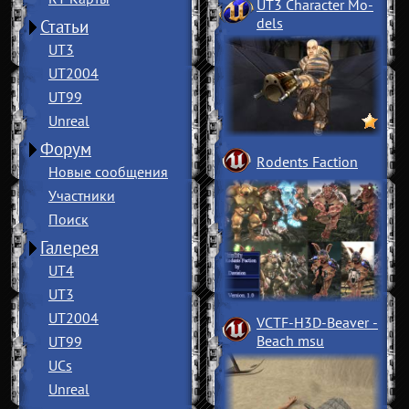
UT3 Character Mo
­
dels
Статьи
UT3
UT2004
UT99
Unreal
Форум
Rodents Faction
Новые сообщения
Участники
Поиск
Галерея
UT4
UT3
UT2004
VCTF-H3D-Beaver
­
Beach msu
UT99
UCs
Unreal