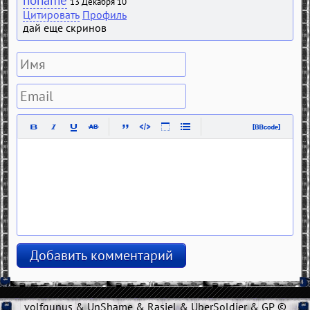
noname
13 Декабря 10
Цитировать
Профиль
дай еще скринов
volfgunus & UnShame & Rasiel & UberSoldier & GP ©