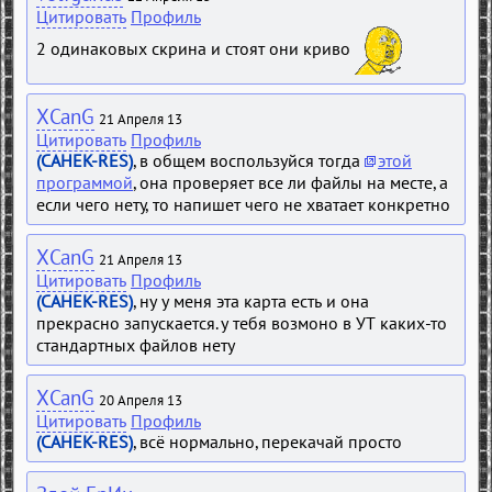
Цитировать
Профиль
2 одинаковых скрина и стоят они криво
XCanG
21 Апреля 13
Цитировать
Профиль
(CAHEK-RES)
, в общем воспользуйся тогда
этой
программой
, она проверяет все ли файлы на месте, а
если чего нету, то напишет чего не хватает конкретно
XCanG
21 Апреля 13
Цитировать
Профиль
(CAHEK-RES)
, ну у меня эта карта есть и она
прекрасно запускается. у тебя возмоно в УТ каких-то
стандартных файлов нету
XCanG
20 Апреля 13
Цитировать
Профиль
(CAHEK-RES)
, всё нормально, перекачай просто