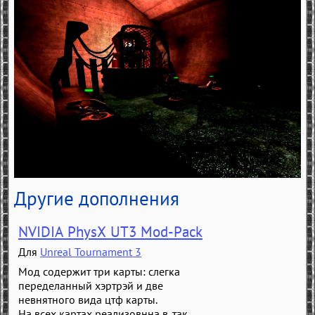
Другие дополнения
NVIDIA PhysX UT3 Mod-Pack
Для
Unreal Tournament 3
Мод содержит три карты: слегка
переделанный хэртрэй и две
невнятного вида цтф карты.
На всех картах реализовнна в, так