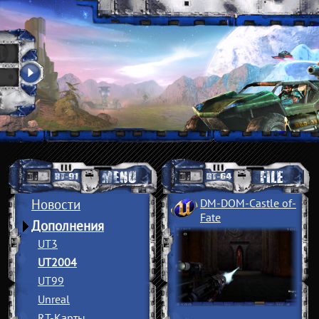
Новости
DM-DOM-Castle of
­
Fate
Дополнения
UT3
UT2004
UT99
Unreal
RT-Карты