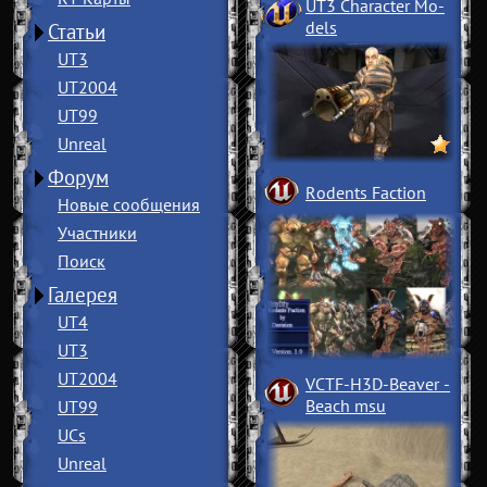
UT3 Character Mo
­
dels
Статьи
UT3
UT2004
UT99
Unreal
Форум
Rodents Faction
Новые сообщения
Участники
Поиск
Галерея
UT4
UT3
UT2004
VCTF-H3D-Beaver
­
Beach msu
UT99
UCs
Unreal