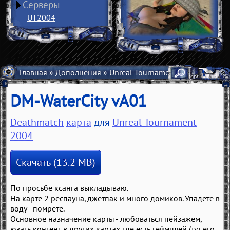
Серверы
UT2004
Главная
»
Дополнения
»
Unreal Tournament 2004
»
Карты
DM-WaterCity vA01
Deathmatch
карта
для
Unreal Tournament
2004
Скачать (13.2 MB)
По просьбе ксанга выкладываю.
На карте 2 респауна, джетпак и много домиков. Упадете в
воду - помрете.
Основное назначение карты - любоваться пейзажем,
юзать контент в других картах где есть геймплей (тут его