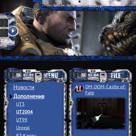
Новости
DM-DOM-Castle of
­
Fate
Дополнения
UT3
UT2004
UT99
Unreal
RT-Карты