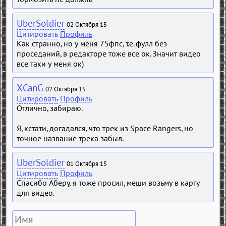
UberSoldier
02 Октября 15
Цитировать
Профиль
Как странно, но у меня 75фпс, т.е. фулл без
проседаний, в редакторе тоже все ок. Значит видео
все таки у меня ок)
XCanG
02 Октября 15
Цитировать
Профиль
Отлично, забираю.
Я, кстати, догадался, что трек из Space Rangers, но
точное название трека забыл.
UberSoldier
01 Октября 15
Цитировать
Профиль
Спасибо Аберу, я тоже просил, меши возьму в карту
для видео.