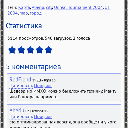
Теги:
Карта
,
Aberiu
,
city
,
Unreal Tournament 2004
,
UT
2004
,
map
,
город
Статистика
3114 просмотров, 540 загрузок,
2
голоса
5 комментариев
RedFiend
19 Декабря 15
Цитировать
Профиль
Шедевр, но ИМХО можно бы вложить технику, Манту
или Раптора например...
Aberiu
03 Октября 15
Цитировать
Профиль
это оптимизированная версия, она вообще ни у кого
тормозить не должна