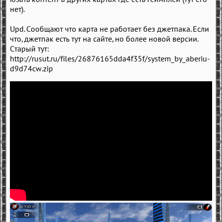
нет).
Upd. Сообщают что карта не работает без джетпака. Если
что, джетпак есть тут на сайте, но более новой версии.
Старый тут:
http://rusut.ru/files/26876165dda4f35f/system_by_aberiu-
d9d74cw.zip