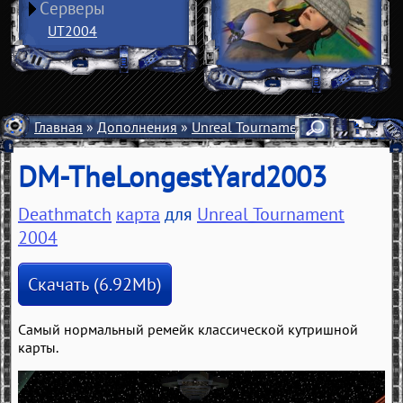
Серверы
UT2004
Главная
»
Дополнения
»
Unreal Tournament 2004
»
Карты
DM-TheLongestYard2003
Deathmatch
карта
для
Unreal Tournament
2004
Скачать (6.92Mb)
Самый нормальный ремейк классической кутришной
карты.