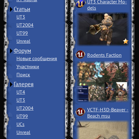
UT3 Character Mo
­
dels
Статьи
UT3
UT2004
UT99
Unreal
Форум
Rodents Faction
Новые сообщения
Участники
Поиск
Галерея
UT4
UT3
UT2004
VCTF-H3D-Beaver
­
Beach msu
UT99
UCs
Unreal