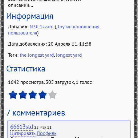
описании...
Информация
Добавил:
N3tL1zzard
(
Другие дополнения
пользователя
)
Дата добавления: 20 Апреля 11, 11:58
Теги:
the longest yard
,
longest yard
Статистика
1642 просмотра, 305 загрузок,
1
голос
7 комментариев
66613std
22 Мая 11
Цитировать
Профиль