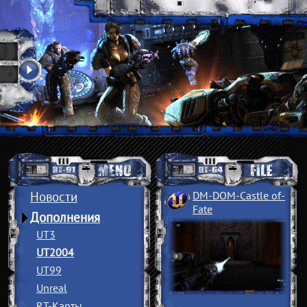
Новости
DM-DOM-Castle of
­
Fate
Дополнения
UT3
UT2004
UT99
Unreal
RT-Карты