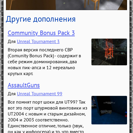
Другие дополнения
Community Bonus Pack 3
Для
Unreal Tournament 3
Вторая версия последнего CBP
(Comunity Bonus Pack) - содержит в
себе режим доминирования, два
новых пик-апса и 12 нереально
крутых карт.
AssaultGuns
Для
Unreal Tournament 99
Все помнят порт шоки для UT99? Так
вот это порт штурмовой винтовики из
UT2004 с новым и старым дизайном,
2004 и 2003 соответственно.
Единственное отличие, только (звук,
он как у инфорсера) и то, что вместо