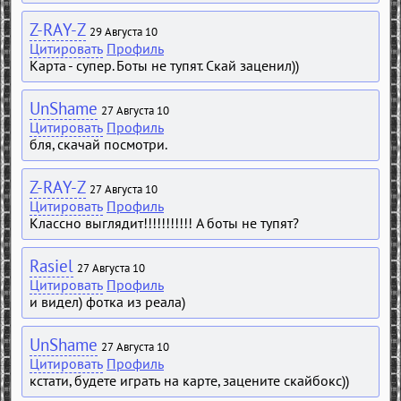
Z-RAY-Z
29 Августа 10
Цитировать
Профиль
Карта - супер. Боты не тупят. Скай заценил))
UnShame
27 Августа 10
Цитировать
Профиль
бля, скачай посмотри.
Z-RAY-Z
27 Августа 10
Цитировать
Профиль
Классно выглядит!!!!!!!!!!! А боты не тупят?
Rasiel
27 Августа 10
Цитировать
Профиль
и видел) фотка из реала)
UnShame
27 Августа 10
Цитировать
Профиль
кстати, будете играть на карте, зацените скайбокс))