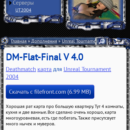
Серверы
UT2004
Главная
»
Дополнения
»
Unreal Tournament 2004
»
Карты
DM-Flat-Final V 4.0
Deathmatch
карта
для
Unreal Tournament
2004
Скачать с filefront.com (6.99 MB)
Хорошая рат карта про большую квартиру. Тут 4 комнаты,
кухня и две ванные. Все сделано очень хорошо, карта
многоуровневая, есть где побегать. Также присутсвует
много нычек и муверов.