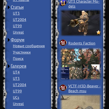
UT3 Character Mo
­
dels
Статьи
UT3
UT2004
UT99
Unreal
Форум
Rodents Faction
Новые сообщения
Участники
Поиск
Галерея
UT4
UT3
UT2004
VCTF-H3D-Beaver
­
Beach msu
UT99
UCs
Unreal