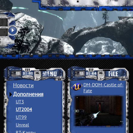
Новости
DM-DOM-Castle of
­
Fate
Дополнения
UT3
UT2004
UT99
Unreal
RT-Карты