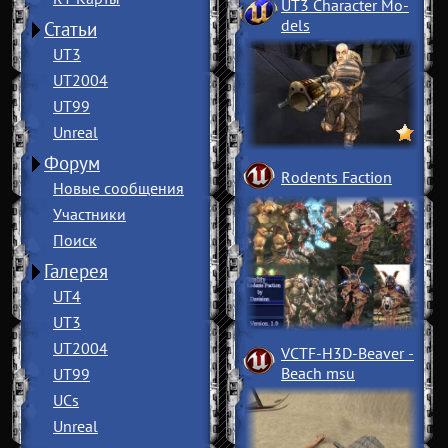
UT3 Character Mo
­
dels
Статьи
UT3
UT2004
UT99
Unreal
Форум
Rodents Faction
Новые сообщения
Участники
Поиск
Галерея
UT4
UT3
UT2004
VCTF-H3D-Beaver
­
Beach msu
UT99
UCs
Unreal