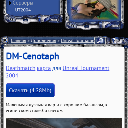
Серверы
UT2004
Главная
»
Дополнения
»
Unreal Tournament 2004
»
Карты
DM-Cenotaph
Deathmatch
карта
для
Unreal Tournament
2004
Скачать (4.28Mb)
Маленькая дуэльная карта с хорошим балансом, в
египетском стиле. Со снегом.