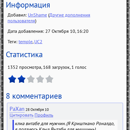
Информация
Добавил:
UnShame
(
Другие дополнения
пользователя
)
Дата добавления: 27 Октября 10, 16:20
Теги:
temple
,
UC2
Статистика
1352 просмотра, 168 загрузок,
1
голос
8 комментариев
PaXan
28 Октября 10
Цитировать
Профиль
клиа витабе для мужчин. (Я Криштиано Роналдо,
я ползуюсь Клыа Вытаби для мушщинь)