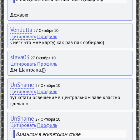
Дежавю
Vendetta
27 Октября 10
Цитировать
Профиль
Снег? Это мне карту) как раз пак собираю)
slava03
27 Октября 10
Цитировать
Профиль
Дм-Шантрапа.)))
UnShame
27 Октября 10
Цитировать
Профиль
тут кстати освещение в центральном зале классно
сделано
UnShame
27 Октября 10
Цитировать
Профиль
балансом в египетском стиле