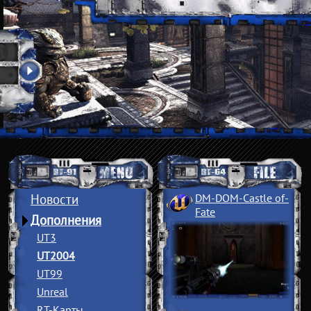
Новости
DM-DOM-Castle of
­
Fate
Дополнения
UT3
UT2004
UT99
Unreal
RT-Карты