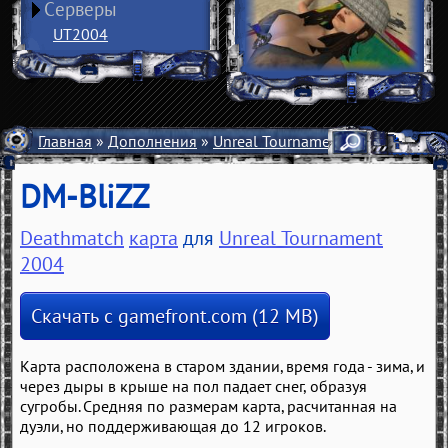
Серверы
UT2004
Главная
»
Дополнения
»
Unreal Tournament 2004
»
Карты
DM-BliZZ
Deathmatch
карта
для
Unreal Tournament
2004
Скачать с gamefront.com (12 MB)
Карта расположена в старом здании, время года - зима, и
через дыры в крыше на пол падает снег, образуя
сугробы. Средняя по размерам карта, расчитанная на
дуэли, но поддерживающая до 12 игроков.