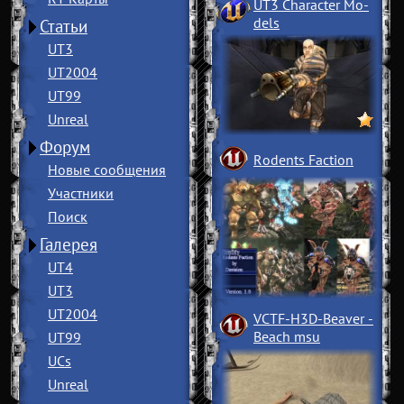
UT3 Character Mo
­
dels
Статьи
UT3
UT2004
UT99
Unreal
Форум
Rodents Faction
Новые сообщения
Участники
Поиск
Галерея
UT4
UT3
UT2004
VCTF-H3D-Beaver
­
Beach msu
UT99
UCs
Unreal