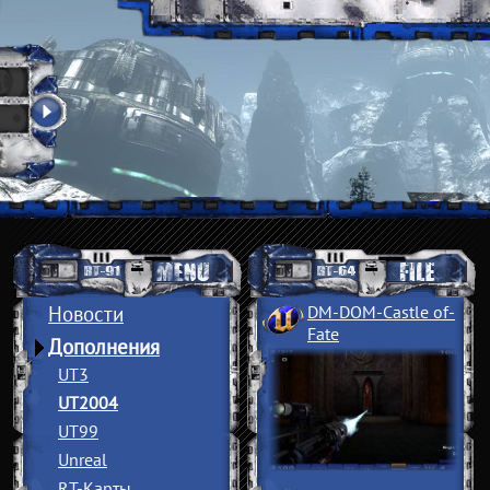
Новости
DM-DOM-Castle of
­
Fate
Дополнения
UT3
UT2004
UT99
Unreal
RT-Карты