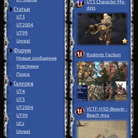
UT3 Character Mo
­
dels
Статьи
UT3
UT2004
UT99
Unreal
Форум
Rodents Faction
Новые сообщения
Участники
Поиск
Галерея
UT4
UT3
UT2004
VCTF-H3D-Beaver
­
Beach msu
UT99
UCs
Unreal