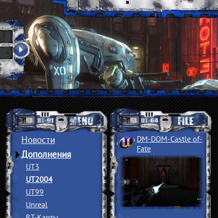
Новости
DM-DOM-Castle of
­
Fate
Дополнения
UT3
UT2004
UT99
Unreal
RT-Карты