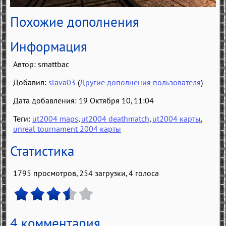
Похожие дополнения
Информация
Автор:
smattbac
Добавил:
slava03
(
Другие дополнения пользователя
)
Дата добавления: 19 Октября 10, 11:04
Теги:
ut2004 maps
,
ut2004 deathmatch
,
ut2004 карты
,
unreal tournament 2004 карты
Статистика
1795 просмотров, 254 загрузки,
4
голоса
4 комментария