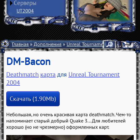
Серверы
UT2004
Главная
»
Дополнения
»
Unreal Tournament 2004
»
Карты
DM-Bacon
Deathmatch
карта
для
Unreal Tournament
2004
Скачать (1.90Mb)
Небольшая, но очень красивая карта deathmatсh. Чем-то
напоминает старый добрый Quake 3... Для любителей
хорошо (но не чрезмерно) оформленных карт.