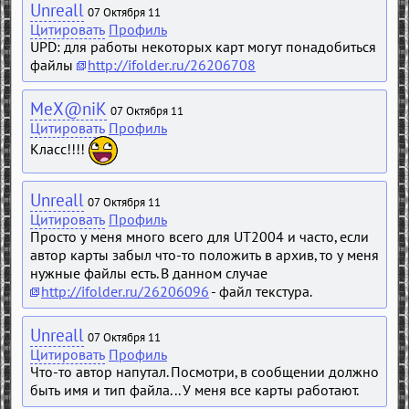
Unreall
07 Октября 11
Цитировать
Профиль
UPD: для работы некоторых карт могут понадобиться
файлы
http://ifolder.ru/26206708
MeX@niK
07 Октября 11
Цитировать
Профиль
Класс!!!!
Unreall
07 Октября 11
Цитировать
Профиль
Просто у меня много всего для UT2004 и часто, если
автор карты забыл что-то положить в архив, то у меня
нужные файлы есть. В данном случае
http://ifolder.ru/26206096
- файл текстура.
Unreall
07 Октября 11
Цитировать
Профиль
Что-то автор напутал. Посмотри, в сообщении должно
быть имя и тип файла... У меня все карты работают.