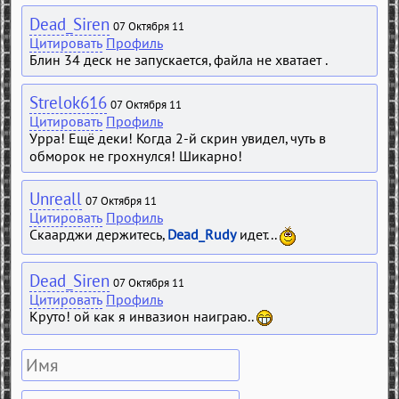
Dead_Siren
07 Октября 11
Цитировать
Профиль
Блин 34 деск не запускается, файла не хватает .
Strelok616
07 Октября 11
Цитировать
Профиль
Урра! Ещё деки! Когда 2-й скрин увидел, чуть в
обморок не грохнулся! Шикарно!
Unreall
07 Октября 11
Цитировать
Профиль
Скаарджи держитесь,
Dead_Rudy
идет...
Dead_Siren
07 Октября 11
Цитировать
Профиль
Круто! ой как я инвазион наиграю..