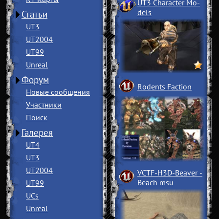
UT3 Character Mo
­
dels
Статьи
UT3
UT2004
UT99
Unreal
Форум
Rodents Faction
Новые сообщения
Участники
Поиск
Галерея
UT4
UT3
UT2004
VCTF-H3D-Beaver
­
Beach msu
UT99
UCs
Unreal