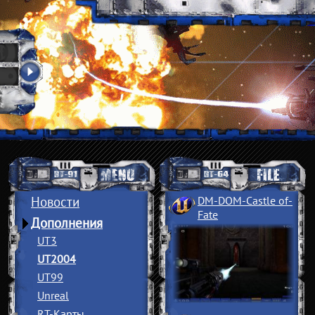
Новости
DM-DOM-Castle of
­
Fate
Дополнения
UT3
UT2004
UT99
Unreal
RT-Карты