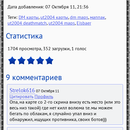
Дата добавления: 07 Октября 11, 21:36
Теги:
DM карты
,
ut2004 карты
,
dm maps
,
маппак
,
ut2004 deathmatch
,
ut2004 maps
,
Eisbaer
Статистика
1704 просмотра, 352 загрузки,
1
голос
9 комментариев
Strelok616
07 Октября 11
Цитировать
Профиль
Опа, на карте со 2-го скрина внизу есть место (или это
весь низ такой) где нет килл волюма т.е. мы можем
бегать по облакам, я случайно упал вниз и
обнаружил, ищущих противника, своих ботов)))