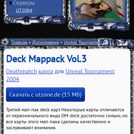
Серверы
UT2004
Главная
»
Дополнения
»
Unreal Tournament 2004
»
Карты
Deck Mappack Vol.3
Deathmatch
карта
для
Unreal Tournament
2004
Скачать с utzone.de (15 Мб)
Третий мап-пак deck карт. Некоторые карты отличаются
от первоначального вида DM-deck достаточно сильно, но
все карты этого мап-пака сделаны качественно и
заслуживают внимания.