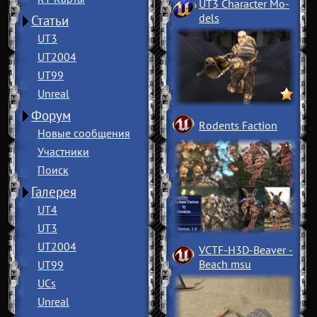
UT3 Character Mo
­
dels
Статьи
UT3
UT2004
UT99
Unreal
Форум
Rodents Faction
Новые сообщения
Участники
Поиск
Галерея
UT4
UT3
UT2004
VCTF-H3D-Beaver
­
Beach msu
UT99
UCs
Unreal