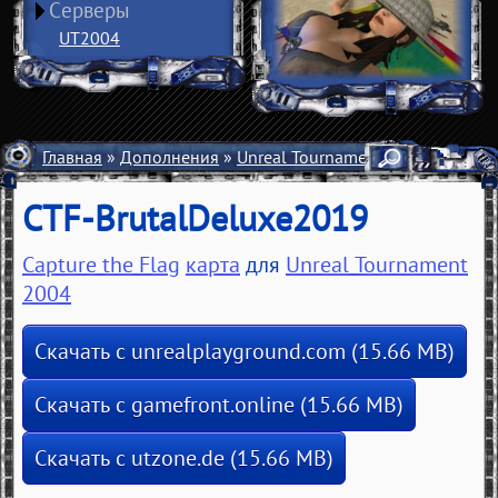
Серверы
UT2004
Главная
»
Дополнения
»
Unreal Tournament 2004
»
Карты
CTF-BrutalDeluxe2019
Capture the Flag
карта
для
Unreal Tournament
2004
Скачать с unrealplayground.com (15.66 MB)
Скачать с gamefront.online (15.66 MB)
Скачать с utzone.de (15.66 MB)