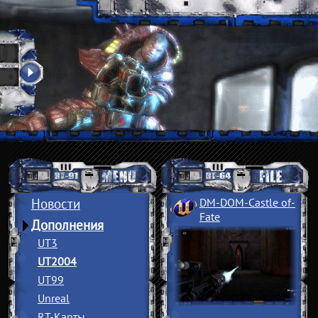
Новости
DM-DOM-Castle of
­
Fate
Дополнения
UT3
UT2004
UT99
Unreal
RT-Карты