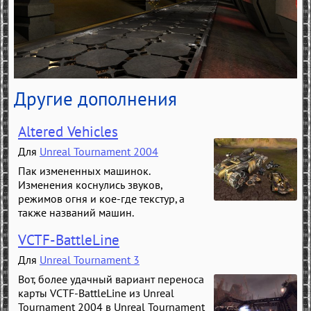
Другие дополнения
Altered Vehicles
Для
Unreal Tournament 2004
Пак измененных машинок.
Изменения коснулись звуков,
режимов огня и кое-где текстур, а
также названий машин.
VCTF-BattleLine
Для
Unreal Tournament 3
Вот, более удачный вариант переноса
карты VCTF-BattleLine из Unreal
Tournament 2004 в Unreal Tournament