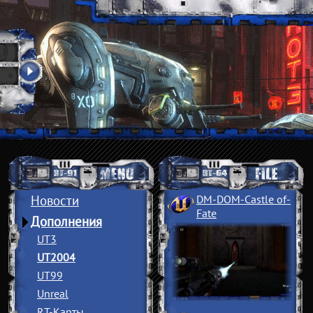
Новости
DM-DOM-Castle of
­
Fate
Дополнения
UT3
UT2004
UT99
Unreal
RT-Карты