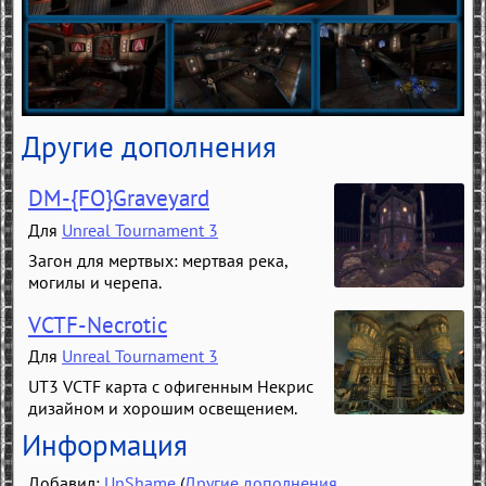
Другие дополнения
DM-{FO}Graveyard
Для
Unreal Tournament 3
Загон для мертвых: мертвая река,
могилы и черепа.
VCTF-Necrotic
Для
Unreal Tournament 3
UT3 VCTF карта с офигенным Некрис
дизайном и хорошим освещением.
Информация
Добавил:
UnShame
(
Другие дополнения