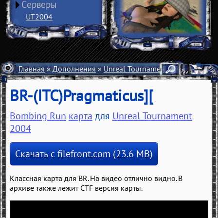
Серверы
UT2004
Главная
»
Дополнения
»
Unreal Tournament 2004
»
Карты
BR-(ITC)Pragmaticus][
Bombing Run
карта
для
Unreal Tournament
2004
Скачать с filefront.com (23.6 MB)
Классная карта для BR. На видео отлично видно. В
архиве также лежит CTF версия карты.