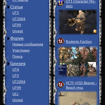
UT3 Character Mo
­
dels
Статьи
UT3
UT2004
UT99
Unreal
Форум
Rodents Faction
Новые сообщения
Участники
Поиск
Галерея
UT4
UT3
UT2004
VCTF-H3D-Beaver
­
Beach msu
UT99
UCs
Unreal