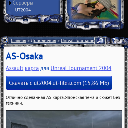
Серверы
UT2004
Главная
»
Дополнения
»
Unreal Tournament 2004
»
Карты
AS-Osaka
Assault
карта
для
Unreal Tournament 2004
Скачать с ut2004.ut-files.com (15,86 МБ)
Отлично сделанная AS карта. Японская тема и сюжет. Без
техники.