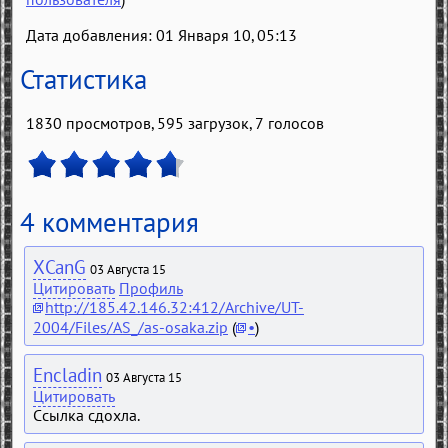
Дата добавления: 01 Января 10, 05:13
Статистика
1830 просмотров, 595 загрузок,
7
голосов
4 комментария
XCanG
03 Августа 15
Цитировать
Профиль
http://185.42.146.32:412/Archive/UT-
2004/Files/AS_/as-osaka.zip
(
•
)
Encladin
03 Августа 15
Цитировать
Ссылка сдохла.