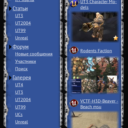
UT3 Character Mo
­
dels
Статьи
UT3
UT2004
UT99
Unreal
Форум
Rodents Faction
Новые сообщения
Участники
Поиск
Галерея
UT4
UT3
UT2004
VCTF-H3D-Beaver
­
Beach msu
UT99
UCs
Unreal