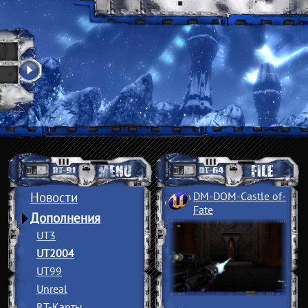
Новости
DM-DOM-Castle of
­
Fate
Дополнения
UT3
UT2004
UT99
Unreal
RT-Карты