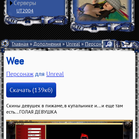
Серверы
UT2004
Главная
»
Дополнения
»
Unreal
»
Персонажи
» Wee
Wee
Персонаж
для
Unreal
Скачать (139кб)
Скины девушек в пижаме, в купальнике и... и еще там
есть... ГОЛАЯ ДЕВУШКА