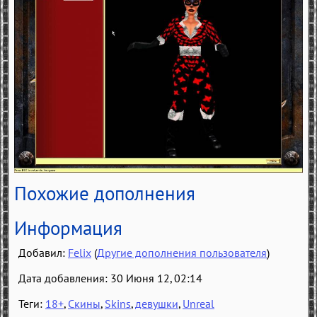
Похожие дополнения
Информация
Добавил:
Felix
(
Другие дополнения пользователя
)
Дата добавления: 30 Июня 12, 02:14
Теги:
18+
,
Скины
,
Skins
,
девушки
,
Unreal