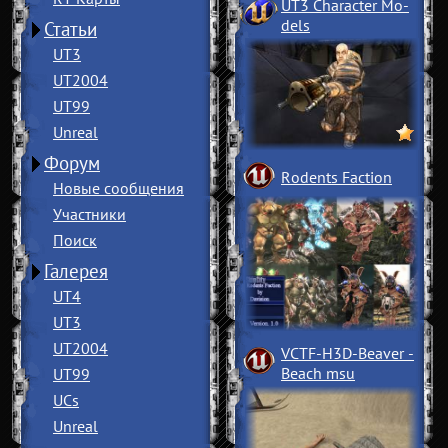
UT3 Character Mo
­
dels
Статьи
UT3
UT2004
UT99
Unreal
Форум
Rodents Faction
Новые сообщения
Участники
Поиск
Галерея
UT4
UT3
UT2004
VCTF-H3D-Beaver
­
Beach msu
UT99
UCs
Unreal