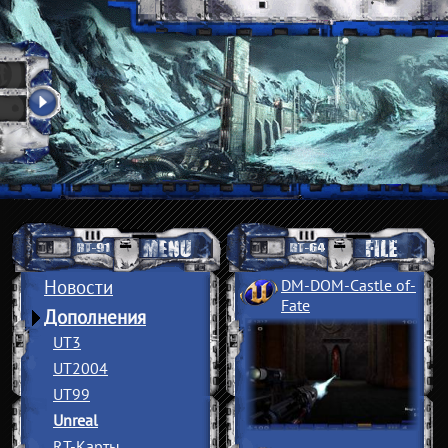
Новости
DM-DOM-Castle of
­
Fate
Дополнения
UT3
UT2004
UT99
Unreal
RT-Карты