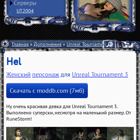
Серверы
UT2004
Главная
»
Дополнения
»
Unreal Tournament 3
»
Персонаж
Hel
Женский
персонаж
для
Unreal Tournament 3
Скачать с moddb.com (7мб)
Ну очень красивая девка для Unreal Tournament 3.
Выполнено суперски, несмотря на маленький размер. От
RuneStorm!