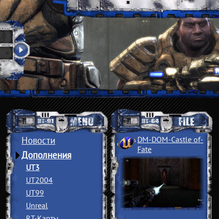
Новости
DM-DOM-Castle of
­
Fate
Дополнения
UT3
UT2004
UT99
Unreal
RT-Карты