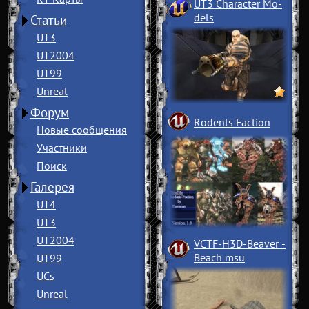
UT3 Character Mo
­
dels
Статьи
UT3
UT2004
UT99
Unreal
Форум
Rodents Faction
Новые сообщения
Участники
Поиск
Галерея
UT4
UT3
UT2004
VCTF-H3D-Beaver
­
Beach msu
UT99
UCs
Unreal