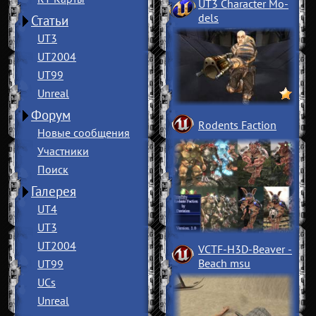
UT3 Character Mo
­
dels
Статьи
UT3
UT2004
UT99
Unreal
Форум
Rodents Faction
Новые сообщения
Участники
Поиск
Галерея
UT4
UT3
UT2004
VCTF-H3D-Beaver
­
Beach msu
UT99
UCs
Unreal