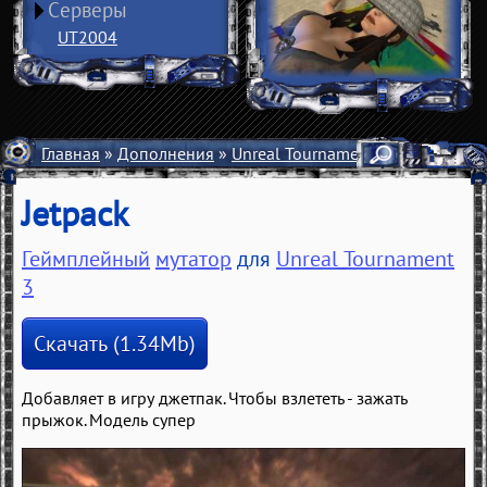
Серверы
UT2004
Главная
»
Дополнения
»
Unreal Tournament 3
»
Мутаторы
Jetpack
Геймплейный
мутатор
для
Unreal Tournament
3
Скачать (1.34Mb)
Добавляет в игру джетпак. Чтобы взлететь - зажать
прыжок. Модель супер