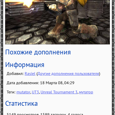
Похожие дополнения
Информация
Добавил:
Rasiel
(
Другие дополнения пользователя
)
Дата добавления: 18 Марта 08, 04:29
Теги:
mutator
,
UT3
,
Unreal Tournament 3
,
мутатор
Статистика
5149 просмотров, 1589 загрузок,
4
голоса