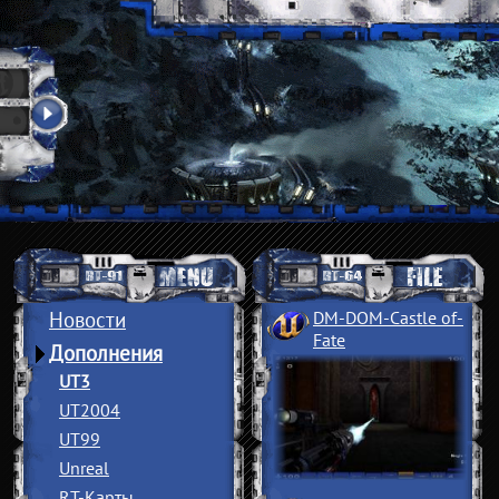
Новости
DM-DOM-Castle of
­
Fate
Дополнения
UT3
UT2004
UT99
Unreal
RT-Карты