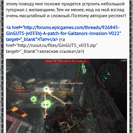
этому поводу мне похоже придется устроить небольшой
туториал с желающими. Тем не менее, мод на мой взгляд
очень масштабный и сложный. Поэтому авторам респект!
<a href="http://forums.epicgames.com/threads/926845-
GinGUTS-(v033b)-A-patch-for-Galtanors-Invasion-V022"
target="_blank">Патч</a>
(<a
href="http://rusut.ru/files/GinGUTS_v033.zip"
target="_blank">запасная ссылка</a>)