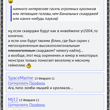
намного интереснее гасить огромных кроликов
или летающие головы,чем банальных скаарджей
или каких-нибудь пауков)
ну, если скаарджи будут как в инвейжене ут2004, то
конечно.
а если они будут такими (блин, где был скрин с
мегоохрененным высокополигональным
плоскоголовым
скарджем? немогу найти)...
а вообще, этот мод охрененен. и юмор в некоторых
монстрах только помогает веселому и мясному
геймплею
SpaceMarine
13 Февраля 11
Цитировать
Профиль
Ага, типо зомби-мышей и кроликов...
Mj12
13 Февраля 11
Цитировать
Профиль