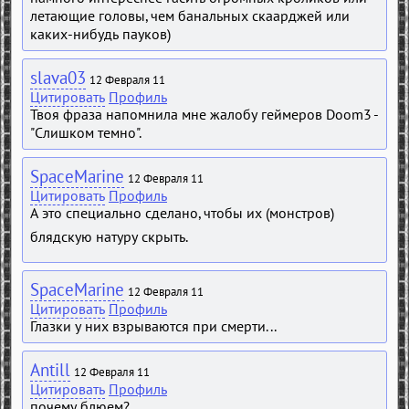
летающие головы, чем банальных скаарджей или
каких-нибудь пауков)
slava03
12 Февраля 11
Цитировать
Профиль
Твоя фраза напомнила мне жалобу геймеров Doom3 -
"Слишком темно".
SpaceMarine
12 Февраля 11
Цитировать
Профиль
А это специально сделано, чтобы их (монстров)
блядскую натуру скрыть.
SpaceMarine
12 Февраля 11
Цитировать
Профиль
Глазки у них взрываются при смерти...
Antill
12 Февраля 11
Цитировать
Профиль
почему блюем?