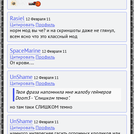
Rasiel
12 Февраля 11
Цитировать
Профиль
норм мод вы че? и на скриншоты даже не глянул,
всем ясно что это классный мод
SpaceMarine
12 Февраля 11
Цитировать
Профиль
От крови....
UnShame
12 Февраля 11
Цитировать
Профиль
Твоя фраза напомнила мне жалобу геймеров
Doom3 - "Слишком темно".
но там таки СЛИШКОМ темно
UnShame
12 Февраля 11
Цитировать
Профиль
намного интереснее гасить огромных кроликов или