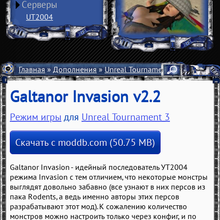
Серверы
UT2004
Главная
»
Дополнения
»
Unreal Tournament 3
»
Моды
»
Р
Galtanor Invasion v2.2
Режим игры
для
Unreal Tournament 3
Скачать с moddb.com (50.75 MB)
Galtanor Invasion - идейный последователь УТ2004
режима Invasion с тем отличием, что некоторые монстры
выглядят довольно забавно (все узнают в них персов из
пака Rodents, а ведь именно авторы этих персов
разрабатывают этот мод). К сожалению количество
монстров можно настроить только через конфиг, и по