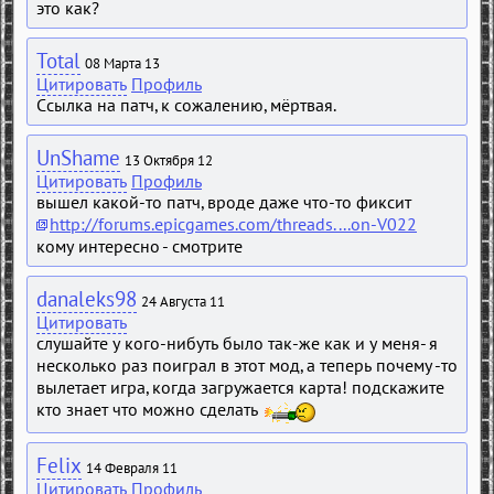
это как?
Total
08 Марта 13
Цитировать
Профиль
Ссылка на патч, к сожалению, мёртвая.
UnShame
13 Октября 12
Цитировать
Профиль
вышел какой-то патч, вроде даже что-то фиксит
http://forums.epicgames.com/threads....on-V022
кому интересно - смотрите
danaleks98
24 Августа 11
Цитировать
слушайте у кого-нибуть было так-же как и у меня- я
несколько раз поиграл в этот мод, а теперь почему -то
вылетает игра, когда загружается карта! подскажите
кто знает что можно сделать
Felix
14 Февраля 11
Цитировать
Профиль