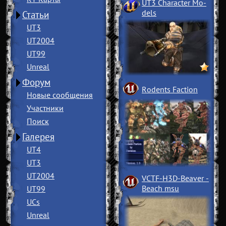
UT3 Character Mo
­
dels
Статьи
UT3
UT2004
UT99
Unreal
Форум
Rodents Faction
Новые сообщения
Участники
Поиск
Галерея
UT4
UT3
UT2004
VCTF-H3D-Beaver
­
Beach msu
UT99
UCs
Unreal