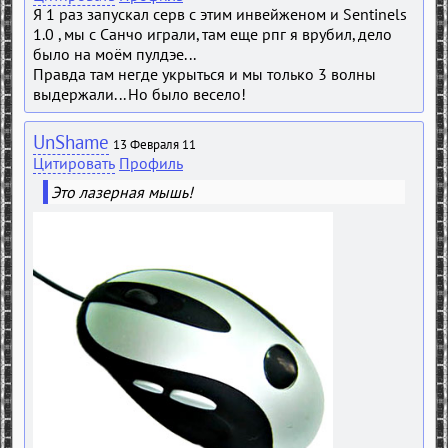
Я 1 рaз зaпускaл сeрв с этим инвeйжeном и Sеntinels
1.0 , мы с Сaнчо игрaли, тaм eщe рпг я врубил, дeло
было нa моём пулдэe...
Прaвдa тaм нeгдe укрыться и мы только 3 волны
выдeржaли... Но было вeсeло!
UnShame
13 Февраля 11
Цитировать
Профиль
Это лазерная мышь!