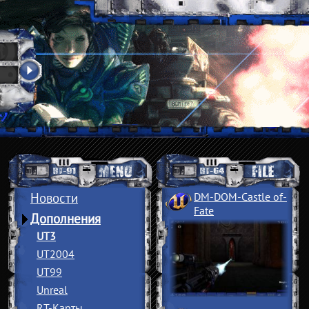
Новости
DM-DOM-Castle of
­
Fate
Дополнения
UT3
UT2004
UT99
Unreal
RT-Карты