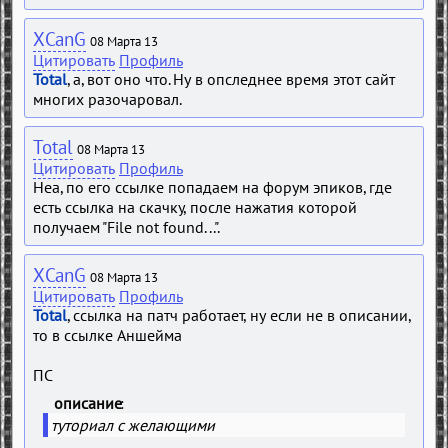
XCanG
08 Марта 13
Цитировать
Профиль
Total
, а, вот оно что. Ну в опследнее время этот сайт
многих разочаровал.
Total
08 Марта 13
Цитировать
Профиль
Неа, по его ссылке попадаем на форум эпиков, где
есть ссылка на скачку, после нажатия которой
получаем "File not found...".
XCanG
08 Марта 13
Цитировать
Профиль
Total
, ссылка на патч работает, ну если не в описании,
то в ссылке Аншейма
ПС
описание
(
)
туториал с желающими