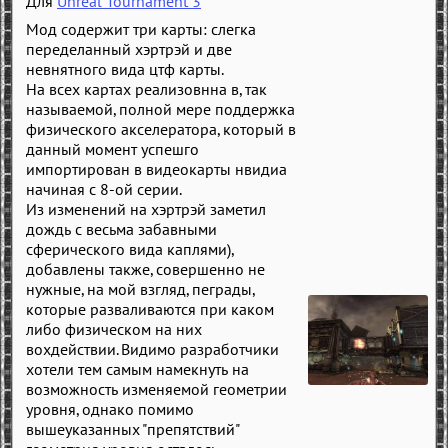
Для
Unreal Tournament 3
Мод содержит три карты: слегка
переделанный хэртрэй и две
невнятного вида цтф карты.
На всех картах реализовнна в, так
называемой, полной мере поддержка
физического акселератора, который в
данный момент успешго
импортирован в видеокарты нвидиа
начиная с 8-ой серии.
Из изменений на хэртрэй заметил
дождь с весьма забавными
сферического вида каплями),
добавлены также, совершенно не
нужные, на мой взгляд, пеграды,
которые разваливаются при каком
либо физическом на них
вохдействии. Видимо разработчики
хотели тем самым намекнуть на
возможность изменяемой геометрии
уровня, однако помимо
вышеуказанных "препятствий"