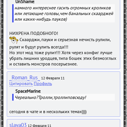
UnShame
(
)
намного интереснее гасить огромных кроликов
или летающие головы,чем банальных скаарджей
или каких-нибудь пауков)
НИХРЕНА ПОДОБНОГО!
Скаарджи, пауки и серьезная нечисть рулили,
рулят и будут рулить всегда!!!
Но этот мод тоже рулит!!! Хотя через конфиг лучше
убрать лишних уродцев, типа бошек этих безмозглых
и оставить монстров посерьезнее.
_Roman_Rus_
12 Февраля 11
Цитировать
Профиль
SpaceMarine
(
)
Череально?Тролли,троллиповсюду!
сегодня в чате и в нескольких темах))))
slava03
12 Февраля 11