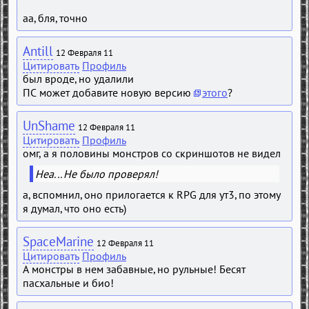
аа, бля, точно
Antill
12 Февраля 11
Цитировать
Профиль
был вроде, но удалили
ПС может добавите новую версию
этого
?
UnShame
12 Февраля 11
Цитировать
Профиль
омг, а я половины монстров со скриншотов не видел
Неа... Не было проверял!
а, вспомнил, оно прилогается к RPG для ут3, по этому
я думал, что оно есть)
SpaceMarine
12 Февраля 11
Цитировать
Профиль
А монстры в нем забавные, но рульные! Бесят
пасхальные и био!