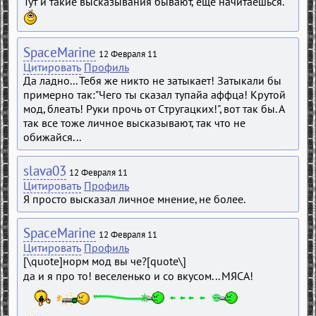
Тут и такие высказывания бывают, еще начитаешься.
SpaceMarine
12 Февраля 11
Цитировать
Профиль
Да ладно... Тебя же никто не затыкает! Затыкали бы
примерно так:"Чего ты сказал тупайа аффца! Крутой
мод, блеать! Руки прочь от Стругацких!", вот так бы. А
так все тоже личное высказывают, так что не
обижайся...
slava03
12 Февраля 11
Цитировать
Профиль
Я просто высказал личное мнение, не более.
SpaceMarine
12 Февраля 11
Цитировать
Профиль
[\quote]норм мод вы че?[quote\]
да и я про то! веселенько и со вкусом... МЯСА!