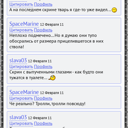
Цитировать
Профиль
А на последнем скрине тварь я где-то уже видел...
SpaceMarine
12 Февраля 11
Цитировать
Профиль
Неплохо подмечено... Но я думаю они тупо
обосрались от размера прицелившегося в них
ствола!
slava03
12 Февраля 11
Цитировать
Профиль
Скрин с выпученными глазами - как будто они
тужатся в туалете...
SpaceMarine
12 Февраля 11
Цитировать
Профиль
Че реально? Тролли, тролли повсюду!
slava03
12 Февраля 11
Цитировать
Профиль