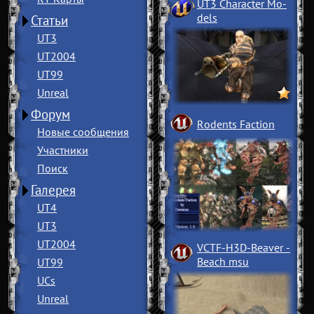
UT3 Character Mo
­
dels
Статьи
UT3
UT2004
UT99
Unreal
Форум
Rodents Faction
Новые сообщения
Участники
Поиск
Галерея
UT4
UT3
UT2004
VCTF-H3D-Beaver
­
Beach msu
UT99
UCs
Unreal