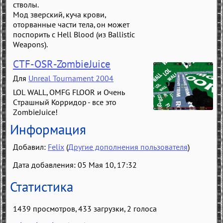
стволы.
Мод зверский, куча крови,
оторванные части тела, он может
поспорить с Hell Blood (из Ballistic
Weapons).
CTF-OSR-ZombieJuice
Для
Unreal Tournament 2004
LOL WALL, OMFG FLOOR и Очень
Страшный Корридор - все это
ZombieJuice!
Информация
Добавил:
Felix
(
Другие дополнения пользователя
)
Дата добавления: 05 Мая 10, 17:32
Статистика
1439 просмотров, 433 загрузки,
2
голоса