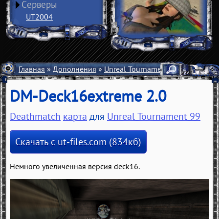
Серверы
UT2004
Главная
»
Дополнения
»
Unreal Tournament 99
»
Карты
»
DM-Deck16extreme 2.0
Deathmatch
карта
для
Unreal Tournament 99
Скачать с ut-files.com (834кб)
Немного увеличенная версия deck16.