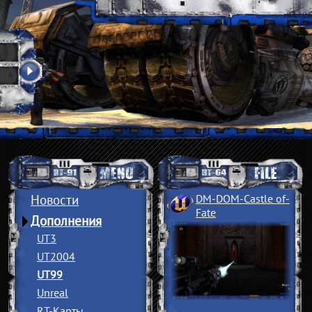
Новости
DM-DOM-Castle of
­
Fate
Дополнения
UT3
UT2004
UT99
Unreal
RT-Карты