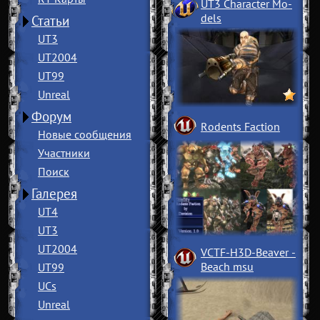
UT3 Character Mo
­
dels
Статьи
UT3
UT2004
UT99
Unreal
Форум
Rodents Faction
Новые сообщения
Участники
Поиск
Галерея
UT4
UT3
UT2004
VCTF-H3D-Beaver
­
Beach msu
UT99
UCs
Unreal