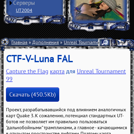
Серверы
UT2004
Главная
»
Дополнения
»
Unreal Tournament 99
»
Карты
»
CTF-V-Luna FAL
Capture the Flag
карта
для
Unreal Tournament
99
Скачать (450.5Kb)
Проект, разрабатывавшийся под влиянием аналогичных
карт Quake 3. К сожалению, потенциал стандартных UT-
ботов не позволяет им правильно пользоваться
"дальнобойными" трамплинами, а главное - качающимися
в открытом пространстве лифтами. Поэтому карта