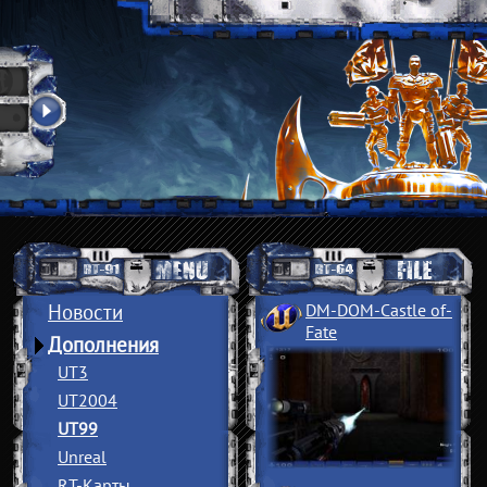
Новости
DM-DOM-Castle of
­
Fate
Дополнения
UT3
UT2004
UT99
Unreal
RT-Карты