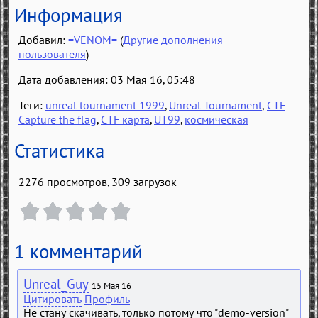
Информация
Добавил:
=VENOM=
(
Другие дополнения
пользователя
)
Дата добавления: 03 Мая 16, 05:48
Теги:
unreal tournament 1999
,
Unreal Tournament
,
CTF
Capture the flag
,
CTF карта
,
UT99
,
космическая
Статистика
2276 просмотров, 309 загрузок
1 комментарий
Unreal_Guy
15 Мая 16
Цитировать
Профиль
Не стану скачивать, только потому что "demo-version"