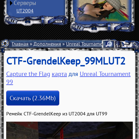
Серверы
UT2004
Главная
»
Дополнения
»
Unreal Tournament 99
»
Карты
»
CTF-GrendelKeep_99MLUT2
Capture the Flag
карта
для
Unreal Tournament
99
Скачать (2.36Mb)
Ремейк CTF-GrendelKeep из UT2004 для UT99