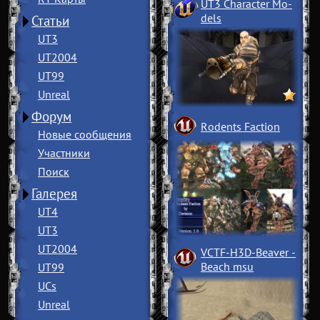
UT3 Character Mo
­
dels
Статьи
UT3
UT2004
UT99
Unreal
Форум
Rodents Faction
Новые сообщения
Участники
Поиск
Галерея
UT4
UT3
UT2004
VCTF-H3D-Beaver
­
Beach msu
UT99
UCs
Unreal