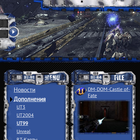
Новости
DM-DOM-Castle of
­
Fate
Дополнения
UT3
UT2004
UT99
Unreal
RT-Карты