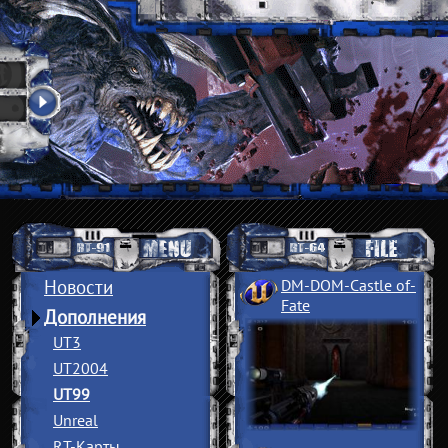
Новости
DM-DOM-Castle of
­
Fate
Дополнения
UT3
UT2004
UT99
Unreal
RT-Карты