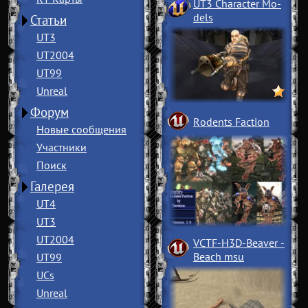
UT3 Character Mo
­
dels
Статьи
UT3
UT2004
UT99
Unreal
Форум
Rodents Faction
Новые сообщения
Участники
Поиск
Галерея
UT4
UT3
UT2004
VCTF-H3D-Beaver
­
Beach msu
UT99
UCs
Unreal